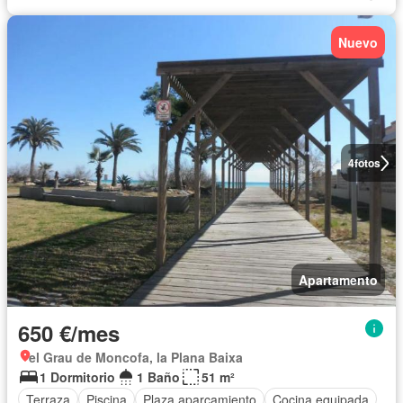
Nuevo
4
fotos
Apartamento
650 €/mes
el Grau de Moncofa, la Plana Baixa
1 Dormitorio
1 Baño
51 m²
Terraza
Piscina
Plaza aparcamiento
Cocina equipada