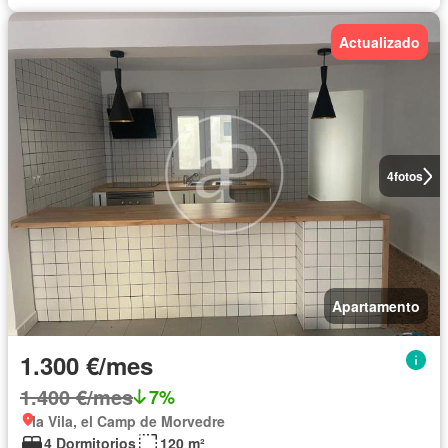
Actualizado
4
fotos
Apartamento
1.300 €/mes
1.400 €/mes
7%
la Vila, el Camp de Morvedre
4 Dormitorios
120 m²