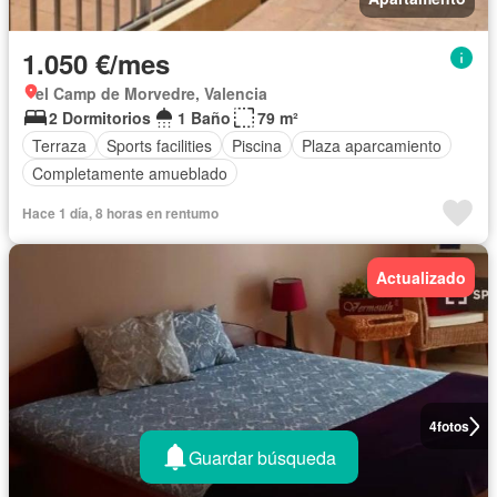
1.050 €/mes
el Camp de Morvedre, Valencia
2 Dormitorios
1 Baño
79 m²
Terraza
Sports facilities
Piscina
Plaza aparcamiento
Completamente amueblado
Hace 1 día, 8 horas en rentumo
Actualizado
4
fotos
Guardar búsqueda