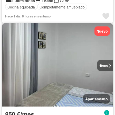
2 Dormitorios
1 Baño
72 m²
Cocina equipada
Completamente amueblado
Hace 1 día, 8 horas en rentumo
Nuevo
4
fotos
Apartamento
850 €/mes