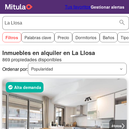
Tus favoritos
Gestionar alertas
Filtros
Palabras clave
Precio
Dormitorios
Baños
Tipo
Inmuebles en alquiler en La Llosa
869 propiedades disponibles
Ordenar por:
Popularidad
Alta demanda
4
fotos