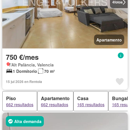
4
fotos
Apartamento
750 €/mes
l'Alt Palància, Valencia
1 Dormitorio
70 m²
15 jul 2026 en Rentola
Piso
Apartamento
Casa
Bungal
662 resultados
662 resultados
165 resultados
165 resul
Alta demanda