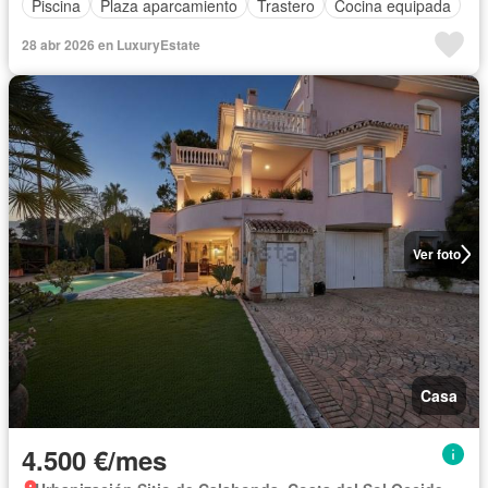
Piscina
Plaza aparcamiento
Trastero
Cocina equipada
28 abr 2026 en LuxuryEstate
Ver foto
Casa
4.500 €/mes