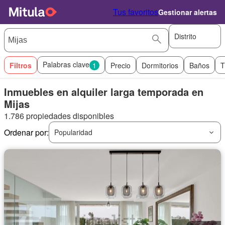
Tus favoritos
Gestionar alertas
Distrito
Palabras clave
Filtros
1
Precio
Dormitorios
Baños
T
Inmuebles en alquiler larga temporada en
Mijas
1.786 propiedades disponibles
Ordenar por:
Popularidad