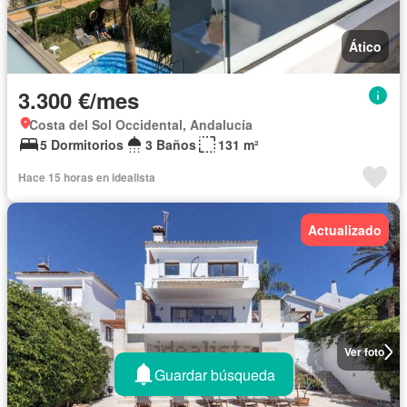
Ático
3.300 €/mes
Costa del Sol Occidental, Andalucía
5 Dormitorios
3 Baños
131 m²
Hace 15 horas en idealista
Actualizado
Ver foto
Guardar búsqueda