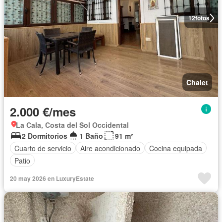
12
fotos
Chalet
2.000 €/mes
La Cala, Costa del Sol Occidental
2 Dormitorios
1 Baño
91 m²
Cuarto de servicio
Aire acondicionado
Cocina equipada
Patio
20 may 2026 en LuxuryEstate