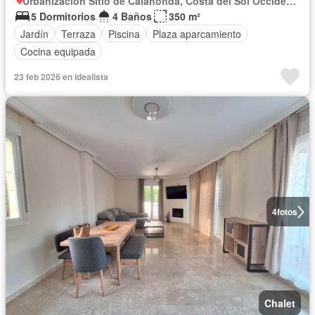
Urbanización Sitio de Calahonda, Costa del Sol Occidental
5 Dormitorios
4 Baños
350 m²
Jardín
Terraza
Piscina
Plaza aparcamiento
Cocina equipada
23 feb 2026 en idealista
4
fotos
Chalet