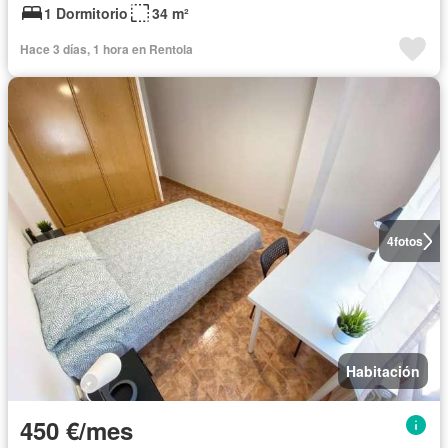
1 Dormitorio
34 m²
Hace 3 días, 1 hora en Rentola
4
fotos
Habitación
450 €/mes