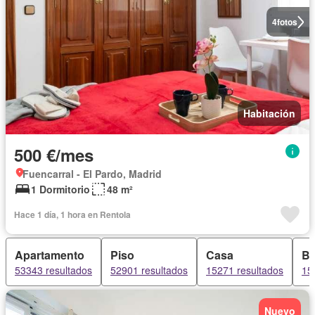
4
fotos
Habitación
500 €/mes
Fuencarral - El Pardo, Madrid
1 Dormitorio
48 m²
Hace 1 día, 1 hora en Rentola
Apartamento
Piso
Casa
B
53343 resultados
52901 resultados
15271 resultados
15
Nuevo