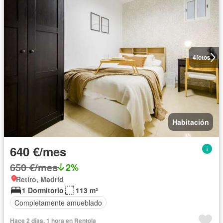
4
fotos
Habitación
640 €/mes
650 €/mes
2%
Retiro, Madrid
1 Dormitorio
113 m²
Completamente amueblado
Hace 2 días, 1 hora en Rentola