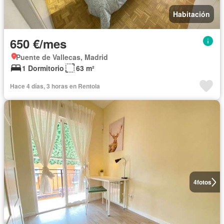
Habitación
650 €/mes
Puente de Vallecas, Madrid
1 Dormitorio
63 m²
Hace 4 días, 3 horas en Rentola
4
fotos