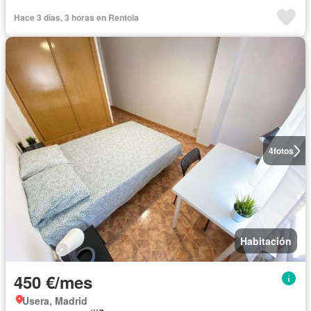
Hace 3 días, 3 horas en Rentola
4
fotos
Habitación
450 €/mes
Usera, Madrid