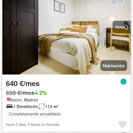
4
fotos
Habitación
640 €/mes
650 €/mes
2%
Retiro, Madrid
1 Dormitorio
113 m²
Completamente amueblado
Hace 2 días, 3 horas en Rentola