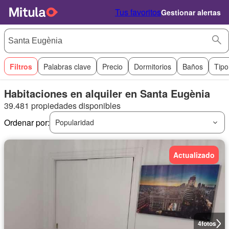
Tus favoritos
Gestionar alertas
Filtros
Palabras clave
Precio
Dormitorios
Baños
Tipo
Habitaciones en alquiler en Santa Eugènia
39.481 propiedades disponibles
Ordenar por:
Popularidad
Actualizado
4
fotos