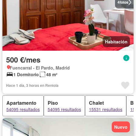
4
fotos
Habitación
500 €/mes
Fuencarral - El Pardo, Madrid
1 Dormitorio
48 m²
Hace 1 día, 3 horas en Rentola
Apartamento
Piso
Chalet
B
54095 resultados
54095 resultados
15531 resultados
15
Nuevo