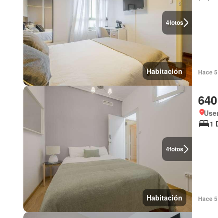
4
fotos
Habitación
Hace 5 
640
User
1 
4
fotos
Habitación
Hace 5 