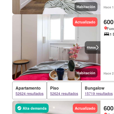
Habitación
Hace 1 
600
Actualizado
Fuen
1 
4
fotos
Habitación
Hace 2 
Apartamento
Piso
Bungalow
52624 resultados
52624 resultados
15719 resultados
600
Alta demanda
Actualizado