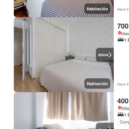
Habitación
Hace 5 
700
User
1 
4
fotos
Habitación
Hace 5 
400
Vill
1 
Comp