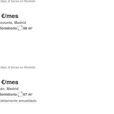
días, 8 horas en Rentola
 €/mes
nzuela, Madrid
Dormitorio
68 m²
días, 8 horas en Rentola
 €/mes
án, Madrid
Dormitorio
67 m²
letamente amueblado