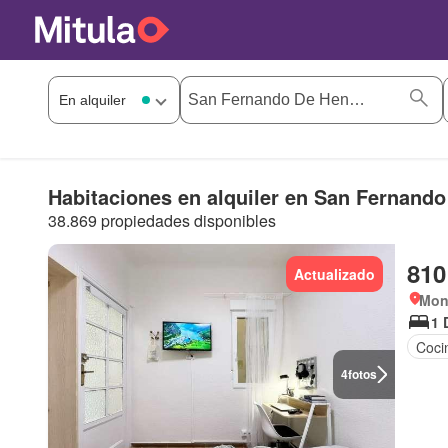
Habitaciones en alquiler en San Fernand
38.869 propiedades disponibles
810
Actualizado
Mon
1 
Coci
4
fotos