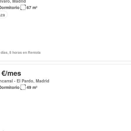
lvaro, Madrid
Dormitorio
67 m²
aza
días, 8 horas en Rentola
 €/mes
carral - El Pardo, Madrid
Dormitorio
49 m²