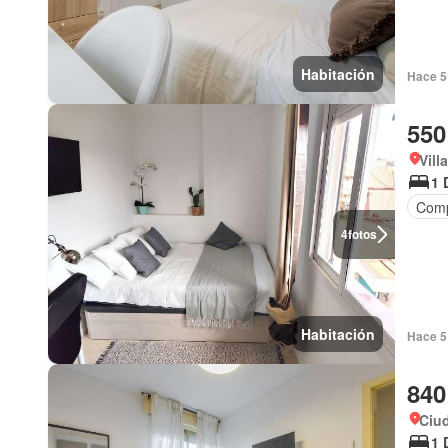
Habitación
Hace 5 
550
Vill
1 
Comp
4
fotos
Habitación
Hace 5 
840
Ciud
1 