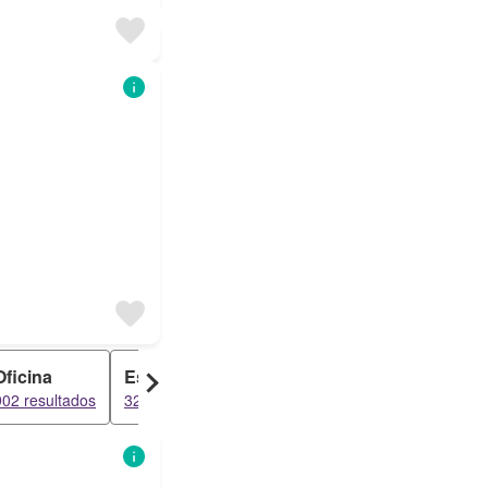
Oficina
Estudio
Ático
Loft
902 resultados
327 resultados
219 resultados
219 resultados