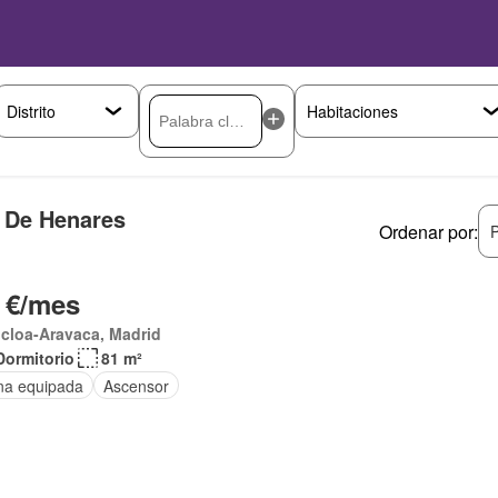
o De Henares
Ordenar por:
P
 €/mes
cloa-Aravaca, Madrid
Dormitorio
81 m²
na equipada
Ascensor