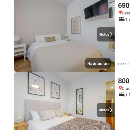
690
User
1 
4
fotos
Habitación
Hace 5 
800
Ciud
1 
4
fotos