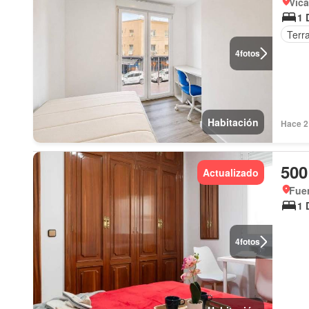
Vicá
1 
Terr
4
fotos
Habitación
Hace 2 
500
Actualizado
Fuen
1 
4
fotos