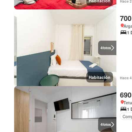
Habitación
Hace 2 
700
Arga
1 
4
fotos
Habitación
Hace 4 
690
Tetu
1 
Comp
4
fotos