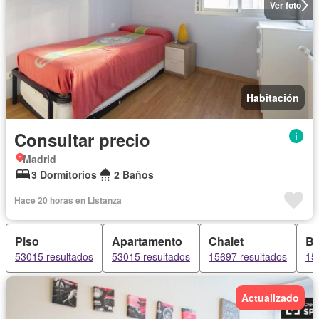
Ver foto
Habitación
Consultar precio
Madrid
3 Dormitorios
2 Baños
Hace 20 horas en Listanza
Piso
Apartamento
Chalet
B
53015 resultados
53015 resultados
15697 resultados
15
Actualizado