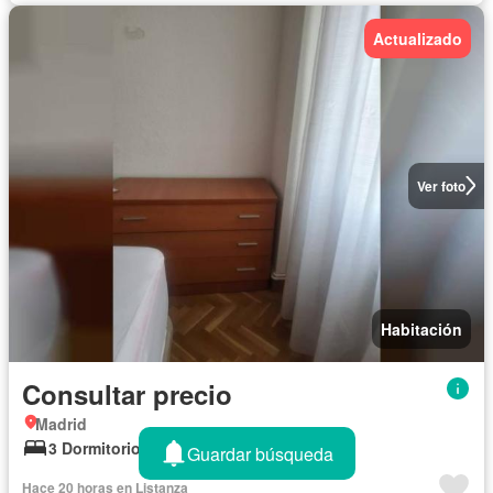
Actualizado
Ver foto
Habitación
Consultar precio
Madrid
3 Dormitorios
1 Baño
Guardar búsqueda
Hace 20 horas en Listanza