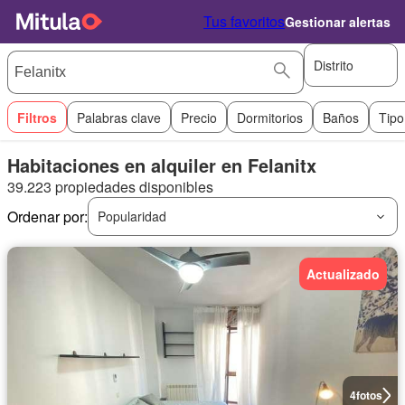
Tus favoritos
Gestionar alertas
Distrito
Filtros
Palabras clave
Precio
Dormitorios
Baños
Tipo
Habitaciones en alquiler en Felanitx
39.223 propiedades disponibles
Ordenar por:
Popularidad
Actualizado
4
fotos