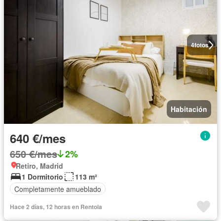
4
fotos
Habitación
640 €/mes
650 €/mes
2%
Retiro, Madrid
1 Dormitorio
113 m²
Completamente amueblado
Hace 2 días, 12 horas en Rentola