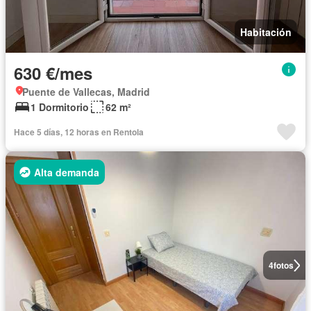
Habitación
630 €/mes
Puente de Vallecas, Madrid
1 Dormitorio
62 m²
Hace 5 días, 12 horas en Rentola
Alta demanda
4
fotos