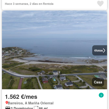
Hace 3 semanas, 2 días en Rentola
4
fotos
Casa
1.562 €/mes
Barreiros, A Mariña Oriental
2 Dormitorios
86 m²