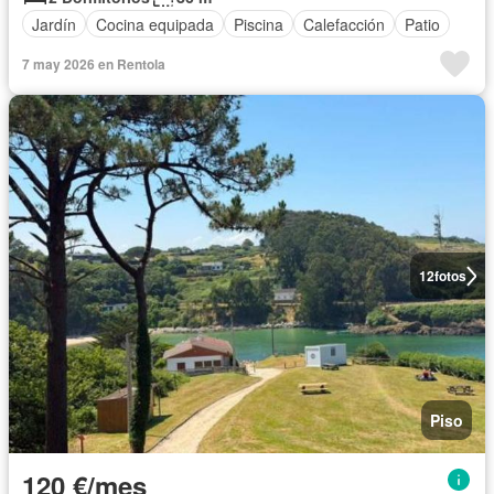
Jardín
Cocina equipada
Piscina
Calefacción
Patio
7 may 2026 en Rentola
12
fotos
Piso
120 €/mes