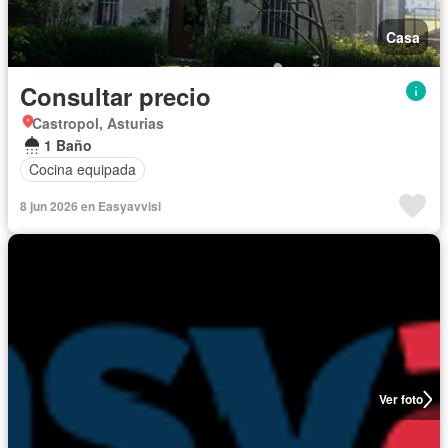
Casa
Consultar precio
Castropol, Asturias
1 Baño
Cocina equipada
8 jun 2026 en Easyavvisi
Ver foto