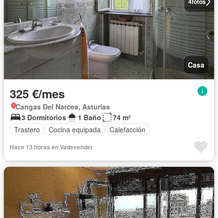
4
fotos
Casa
325 €/mes
Cangas Del Narcea, Asturias
3 Dormitorios
1 Baño
74 m²
Trastero
Cocina equipada
Calefacción
Hace 13 horas en Vadevender