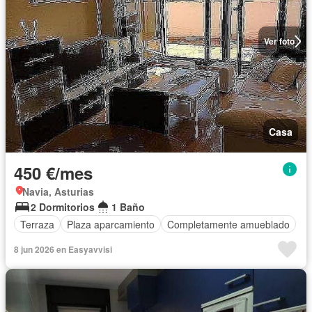
Ver foto
Casa
450 €/mes
Navia, Asturias
2 Dormitorios
1 Baño
Terraza
Plaza aparcamiento
Completamente amueblado
8 jun 2026 en Easyavvisi