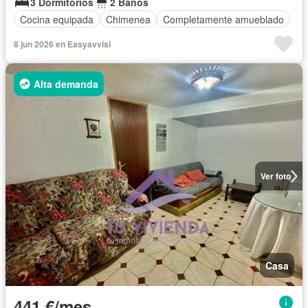
3 Dormitorios
2 Baños
Cocina equipada
Chimenea
Completamente amueblado
8 jun 2026 en Easyavvisi
Alta demanda
Ver foto
Casa
441 €/mes