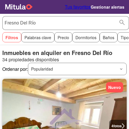
Tus favoritos
Gestionar alertas
Filtros
Palabras clave
Precio
Dormitorios
Baños
Tipo
Inmuebles en alquiler en Fresno Del Río
34 propiedades disponibles
Ordenar por:
Popularidad
Nuevo
4
fotos