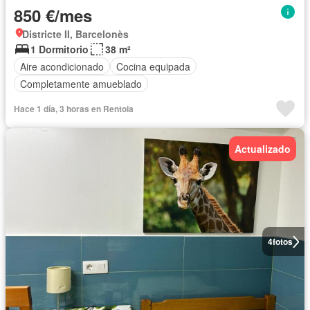
850 €/mes
Districte II, Barcelonès
1 Dormitorio
38 m²
Aire acondicionado
Cocina equipada
Completamente amueblado
Hace 1 día, 3 horas en Rentola
Actualizado
4
fotos