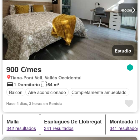
4
fotos
Estudio
900 €/mes
Tiana-Pont Vell, Vallès Occidental
1 Dormitorio
64 m²
Balcón
Aire acondicionado
Completamente amueblado
Hace 4 días, 3 horas en Rentola
Malla
Esplugues De Llobregat
Montcada I 
342 resultados
341 resultados
341 resultados