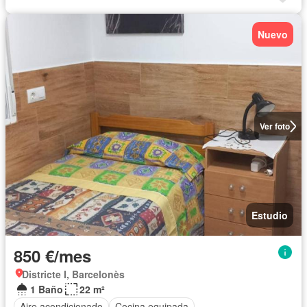
Nuevo
Ver foto
Estudio
850 €/mes
Districte I, Barcelonès
1 Baño
22 m²
Aire acondicionado
Cocina equipada