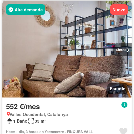
Alta demanda
Nuevo
4
fotos
Estudio
552 €/mes
Vallès Occidental, Catalunya
1 Baño
33 m²
Hace 1 día, 3 horas en Yaencontre - FINQUES VALL