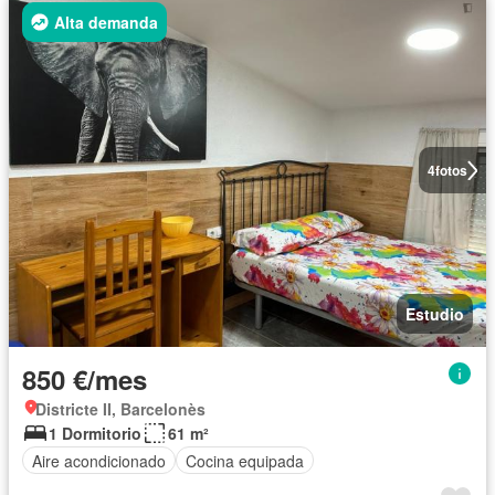
Alta demanda
4
fotos
Estudio
850 €/mes
Districte II, Barcelonès
1 Dormitorio
61 m²
Aire acondicionado
Cocina equipada