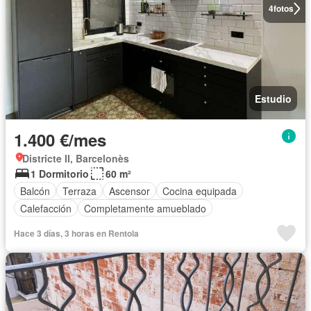
4
fotos
Estudio
1.400 €/mes
Districte II, Barcelonès
1 Dormitorio
60 m²
Balcón
Terraza
Ascensor
Cocina equipada
Calefacción
Completamente amueblado
Hace 3 días, 3 horas en Rentola