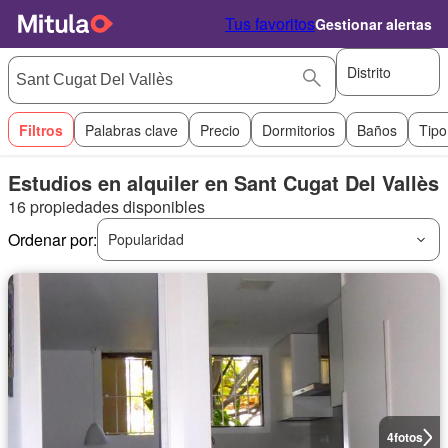
Tus favoritos
Gestionar alertas
Distrito
Filtros
Palabras clave
Precio
Dormitorios
Baños
Tipo
Estudios en alquiler en Sant Cugat Del Vallès
16 propiedades disponibles
Ordenar por:
Popularidad
4
fotos