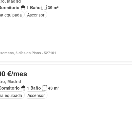
ro, Madrid
Dormitorio
1 Baño
39 m²
na equipada
Ascensor
semana, 6 días en Pisos - 527101
00 €/mes
ro, Madrid
Dormitorio
1 Baño
43 m²
na equipada
Ascensor