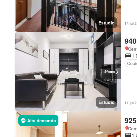
Estudio
14 jul 
940
Cent
1 
Coci
4
fotos
Estudio
11 jul 
925
Alta demanda
Cent
1 