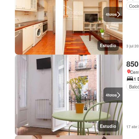
Coci
4
fotos
Estudio
3 jul 2
850
Cent
1 
Balc
4
fotos
Estudio
17 abr