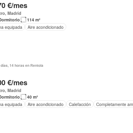
70 €/mes
ro, Madrid
Dormitorio
114 m²
na equipada
Aire acondicionado
días, 14 horas en Rentola
00 €/mes
ro, Madrid
Dormitorio
40 m²
na equipada
Aire acondicionado
Calefacción
Completamente am