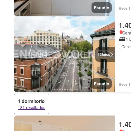
Estudio
Hace 1 
1.4
Cent
1 
Coci
12
fotos
Estudio
Hace 1 
1 dormitorio
181 resultados
1.4