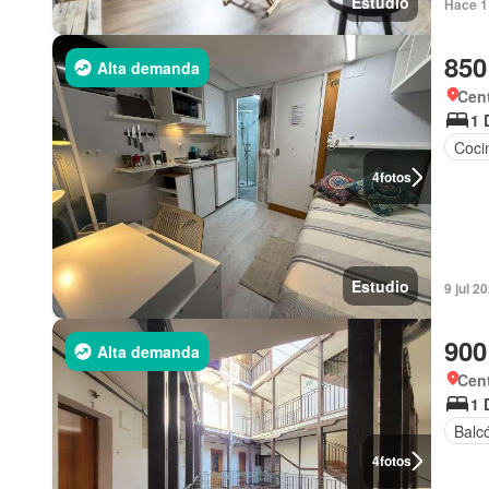
Estudio
Hace 1
850
Alta demanda
Cent
1 
Coci
4
fotos
Estudio
9 jul 2
900
Alta demanda
Cent
1 
Balc
4
fotos