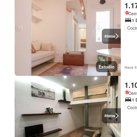
1.1
Cent
1 
Coci
4
fotos
Estudio
Hace 4 
1.1
Cent
1 
Coci
4
fotos