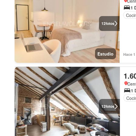
Cent
1 
Coci
12
fotos
Estudio
Hace 1 
1.6
Cent
1 
Coci
12
fotos