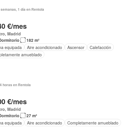
 semanas, 1 día en Rentola
40 €/mes
ro, Madrid
Dormitorio
182 m²
na equipada
Aire acondicionado
Ascensor
Calefacción
letamente amueblado
4 horas en Rentola
00 €/mes
ro, Madrid
Dormitorio
27 m²
na equipada
Aire acondicionado
Completamente amueblado