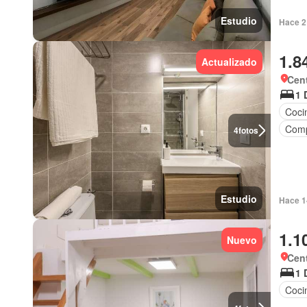
Estudio
Hace 2
1.8
Actualizado
Cent
1 
Coci
Comp
4
fotos
Estudio
Hace 1
1.1
Nuevo
Cent
1 
Coci