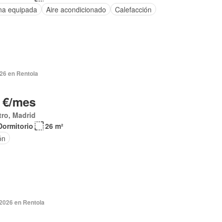
na equipada
Aire acondicionado
Calefacción
026 en Rentola
 €/mes
ro, Madrid
Dormitorio
26 m²
ón
 2026 en Rentola