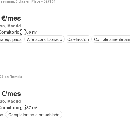
 semana, 3 días en Pisos - 527101
 €/mes
ro, Madrid
Dormitorio
86 m²
na equipada
Aire acondicionado
Calefacción
Completamente am
026 en Rentola
 €/mes
ro, Madrid
Dormitorio
87 m²
ón
Completamente amueblado