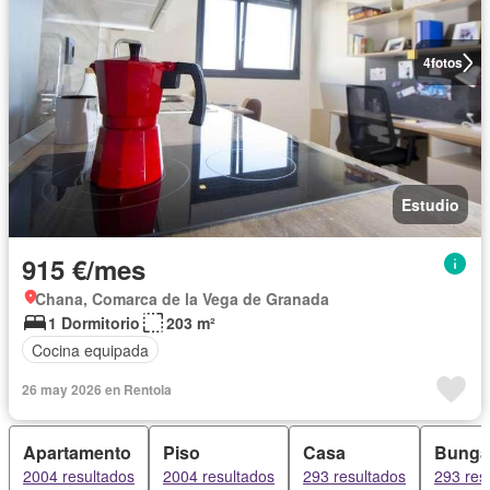
4
fotos
Estudio
915 €/mes
Chana, Comarca de la Vega de Granada
1 Dormitorio
203 m²
Cocina equipada
26 may 2026 en Rentola
Apartamento
Piso
Casa
Bunga
2004 resultados
2004 resultados
293 resultados
293 res