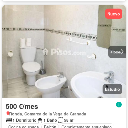
Nuevo
4
fotos
Estudio
500 €/mes
Ronda, Comarca de la Vega de Granada
1 Dormitorio
1 Baño
58 m²
Cocina equipada
Balcón
Completamente amueblado