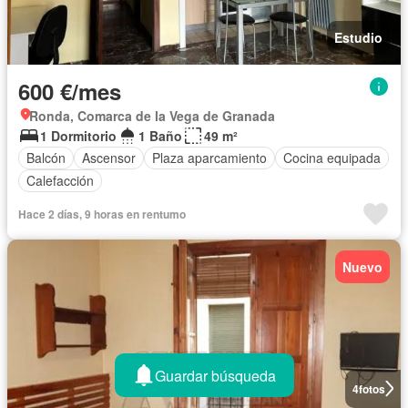
Estudio
600 €/mes
Ronda, Comarca de la Vega de Granada
1 Dormitorio
1 Baño
49 m²
Balcón
Ascensor
Plaza aparcamiento
Cocina equipada
Calefacción
Hace 2 días, 9 horas en rentumo
Nuevo
Guardar búsqueda
4
fotos