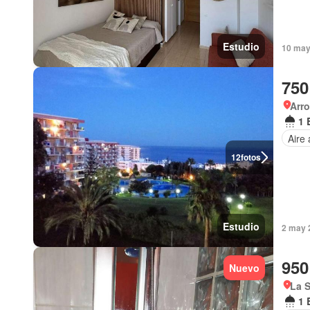
Estudio
10 may
750
Arro
1 
Aire
12
fotos
Estudio
2 may 
950
Nuevo
La S
1 