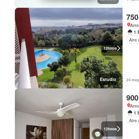
750
Arro
1 
Aire
12
fotos
Estudio
24 may
900
Arro
1 
Aire
12
fotos