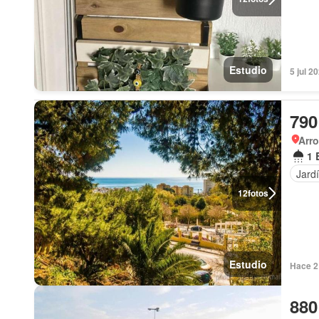
Estudio
5 jul 2
790
Arro
1 
Jard
12
fotos
Estudio
Hace 2
880