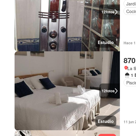
Jard
Coci
12
fotos
Estudio
Hace 1
870
La S
1 
Pisc
12
fotos
Estudio
11 jun