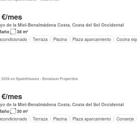
 €/mes
yo de la Miel-Benalmádena Costa, Costa del Sol Occidental
Baño
38 m²
 acondicionado
Terraza
Piscina
Plaza aparcamiento
Cocina eq
 2026 en SpainHouses - Benalsun Properties
 €/mes
yo de la Miel-Benalmádena Costa, Costa del Sol Occidental
Baño
30 m²
 acondicionado
Terraza
Piscina
Plaza aparcamiento
Conserje