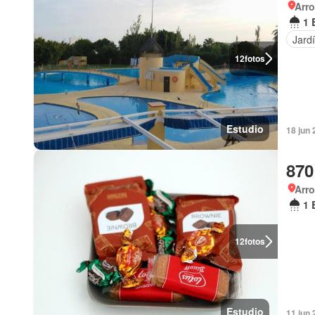
Arro
1 
Jard
12
fotos
Estudio
18 jun
870
Arro
1 
12
fotos
Estudio
11 jun