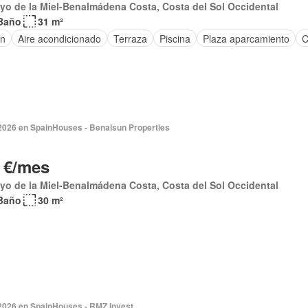
yo de la Miel-Benalmádena Costa, Costa del Sol Occidental
Baño
31 m²
ín
Aire acondicionado
Terraza
Piscina
Plaza aparcamiento
C
 2026 en SpainHouses - Benalsun Properties
 €/mes
yo de la Miel-Benalmádena Costa, Costa del Sol Occidental
Baño
30 m²
 2026 en SpainHouses - RMZ Invest