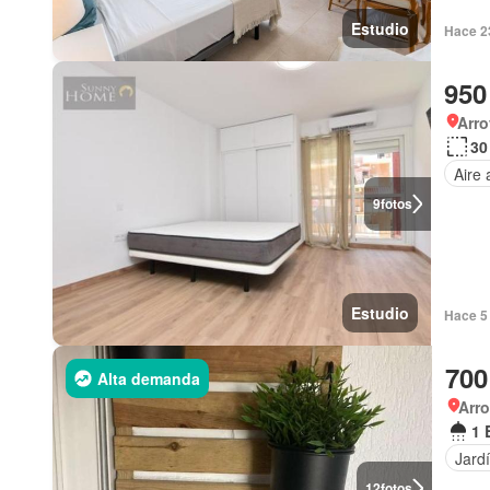
Estudio
Hace 2
950
Arro
30
Aire
9
fotos
Estudio
Hace 5 
700
Alta demanda
Arro
1 
Jard
12
fotos