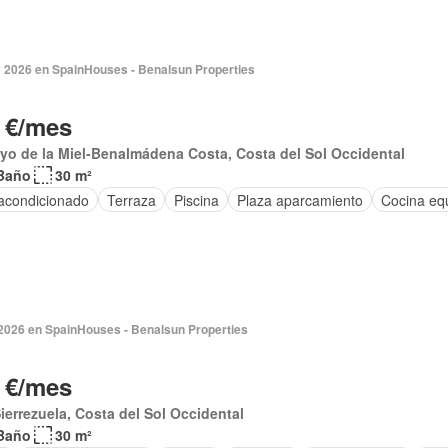
 2026 en SpainHouses - Benalsun Properties
 €/mes
yo de la Miel-Benalmádena Costa, Costa del Sol Occidental
Baño
30 m²
 acondicionado
Terraza
Piscina
Plaza aparcamiento
Cocina eq
2026 en SpainHouses - Benalsun Properties
 €/mes
ierrezuela, Costa del Sol Occidental
Baño
30 m²