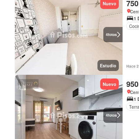
750
Nuevo
Cent
1 
Coci
4
fotos
Estudio
Hace 2
950
Nuevo
Cent
1 
Terr
4
fotos