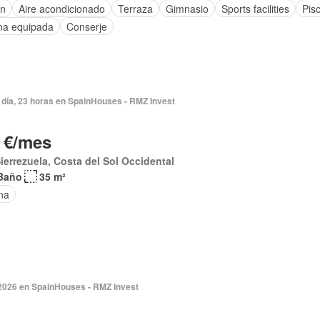
ín
Aire acondicionado
Terraza
Gimnasio
Sports facilities
Pis
na equipada
Conserje
 día, 23 horas en SpainHouses - RMZ Invest
 €/mes
ierrezuela, Costa del Sol Occidental
Baño
35 m²
ina
 2026 en SpainHouses - RMZ Invest