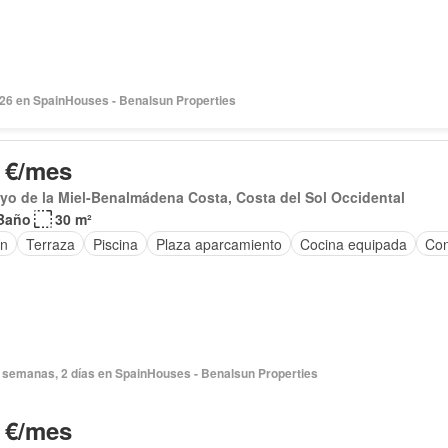
026 en SpainHouses - Benalsun Properties
 €/mes
yo de la Miel-Benalmádena Costa, Costa del Sol Occidental
Baño
30 m²
ín
Terraza
Piscina
Plaza aparcamiento
Cocina equipada
Con
 semanas, 2 días en SpainHouses - Benalsun Properties
 €/mes