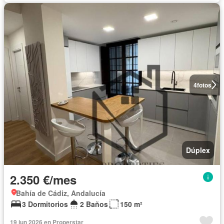
4
fotos
Dúplex
2.350 €/mes
Bahía de Cádiz, Andalucía
3 Dormitorios
2 Baños
150 m²
19 jun 2026 en Properstar