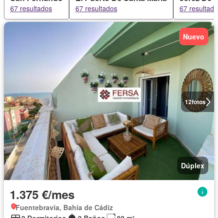
67 resultados
67 resultados
67 resultad
Nuevo
12
fotos
Dúplex
1.375 €/mes
Fuentebravía, Bahía de Cádiz
2 Dormitorios
2 Baños
80 m²