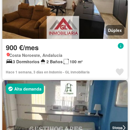
Dúplex
900 €/mes
Costa Noroeste, Andalucía
3 Dormitorios
2 Baños
100 m²
Hace 1 semana, 3 días en Indomio - GL inmobiliaria
Alta demanda
5
fotos