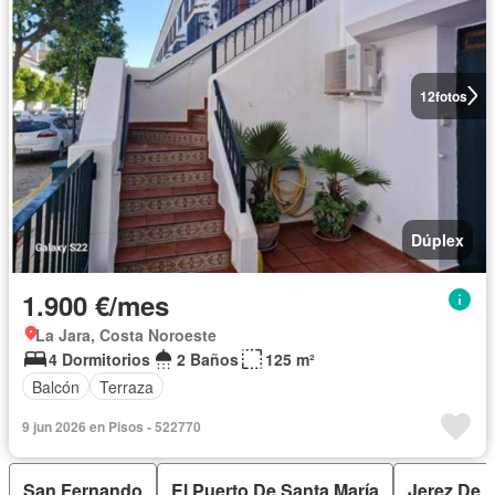
12
fotos
Dúplex
1.900 €/mes
La Jara, Costa Noroeste
4 Dormitorios
2 Baños
125 m²
Balcón
Terraza
9 jun 2026 en Pisos - 522770
San Fernando
El Puerto De Santa María
Jerez De L