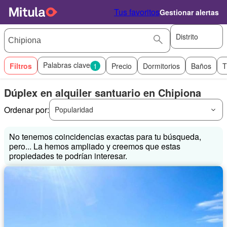
Tus favoritos
Gestionar alertas
Distrito
Palabras clave
Filtros
1
Precio
Dormitorios
Baños
T
Dúplex en alquiler santuario en Chipiona
Ordenar por:
Popularidad
No tenemos coincidencias exactas para tu búsqueda,
pero... La hemos ampliado y creemos que estas
propiedades te podrían interesar.