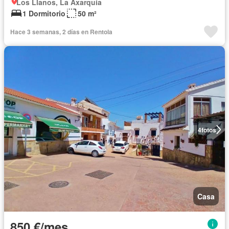
Los Llanos, La Axarquía
1 Dormitorio
50 m²
Hace 3 semanas, 2 días en Rentola
4
fotos
Casa
850 €/mes