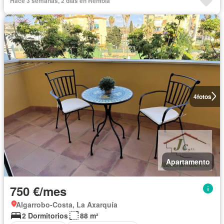
Hace 3 semanas, 2 días en Rentola
4
fotos
Apartamento
750 €/mes
Algarrobo-Costa, La Axarquía
2 Dormitorios
88 m²