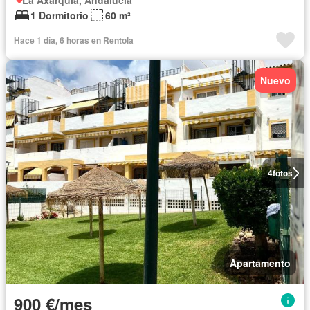
La Axarquía, Andalucía
1 Dormitorio
60 m²
Hace 1 día, 6 horas en Rentola
Nuevo
4
fotos
Apartamento
900 €/mes