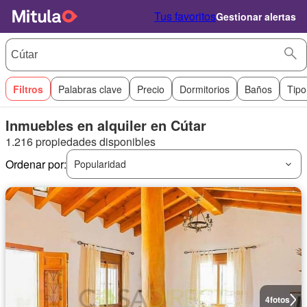
Tus favoritos
Gestionar alertas
Filtros
Palabras clave
Precio
Dormitorios
Baños
Tipo
Inmuebles en alquiler en Cútar
1.216 propiedades disponibles
Ordenar por:
Popularidad
4
fotos