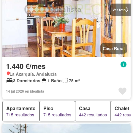
Ver foto
Casa Rural
1.440 €/mes
La Axarquía, Andalucía
3 Dormitorios
1 Baño
75 m²
14 jul 2026 en idealista
Apartamento
Piso
Casa
Chalet
715 resultados
715 resultados
442 resultados
442 resul