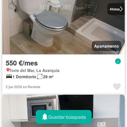
4
fotos
Apartamento
550 €/mes
Torre del Mar, La Axarquía
1 Dormitorio
29 m²
2 jun 2026 en Rentola
Guardar búsqueda