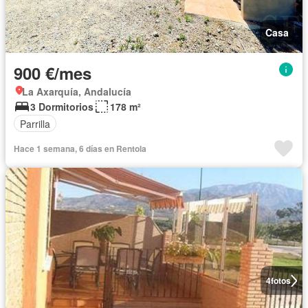
Casa
900 €/mes
La Axarquía, Andalucía
3 Dormitorios
178 m²
Parrilla
Hace 1 semana, 6 días en Rentola
4
fotos