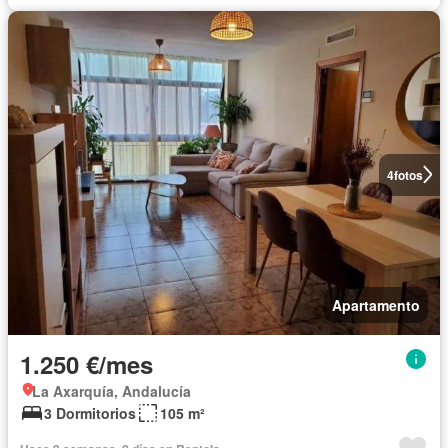
4
fotos
Apartamento
1.250 €/mes
La Axarquía, Andalucía
3 Dormitorios
105 m²