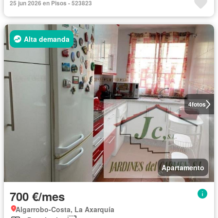
25 jun 2026 en Pisos - 523823
Alta demanda
4
fotos
Apartamento
700 €/mes
Algarrobo-Costa, La Axarquía