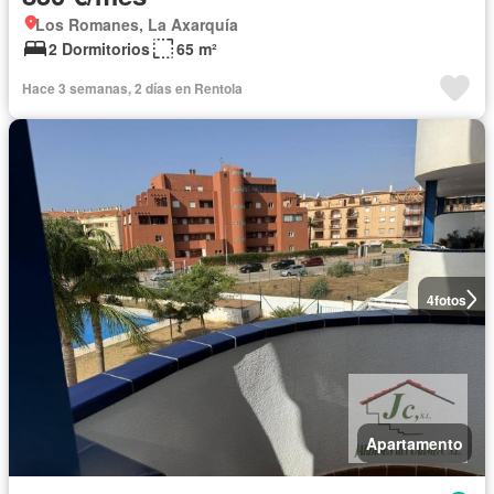
Los Romanes, La Axarquía
2 Dormitorios
65 m²
Hace 3 semanas, 2 días en Rentola
4
fotos
Apartamento