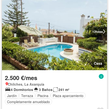
12
fotos
Casa
2.500 €/mes
Chilches, La Axarquía
4 Dormitorios
3 Baños
241 m²
Jardín
Terraza
Piscina
Plaza aparcamiento
Completamente amueblado