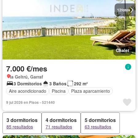
12
fotos
Chalet
7.000 €/mes
la Geltrú, Garraf
3 Dormitorios
3 Baños
292 m²
Aire acondicionado
Piscina
Plaza aparcamiento
9 jul 2026 en Pisos - 521440
3 dormitorios
4 dormitorios
5 dormitorios
85 resultados
71 resultados
63 resultados