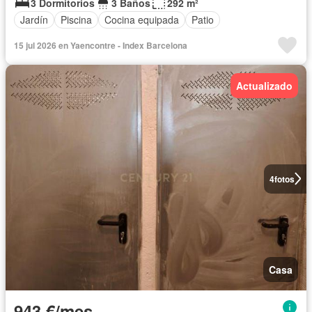
3 Dormitorios
3 Baños
292 m²
Jardín
Piscina
Cocina equipada
Patio
15 jul 2026 en Yaencontre - Index Barcelona
Actualizado
4
fotos
Casa
943 €/mes