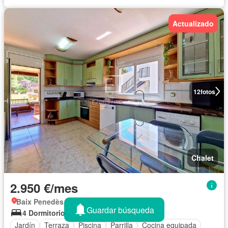
Actualizado
12
fotos
Chalet
2.950 €/mes
Baix Penedès, Catalunya
Guardar búsqueda
4 Dormitorios
4 Baños
279 m²
Jardín
Terraza
Piscina
Parrilla
Cocina equipada