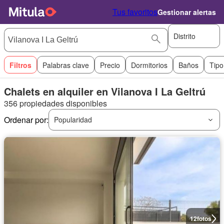
Tus favoritos
Gestionar alertas
Distrito
Filtros
Palabras clave
Precio
Dormitorios
Baños
Tipo
Chalets en alquiler en Vilanova I La Geltrú
356 propiedades disponibles
Ordenar por:
Popularidad
12
fotos