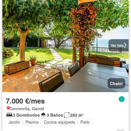
Ver foto
Chalet
7.000 €/mes
Centrevila, Garraf
3 Dormitorios
3 Baños
292 m²
Jardín
Piscina
Cocina equipada
Patio