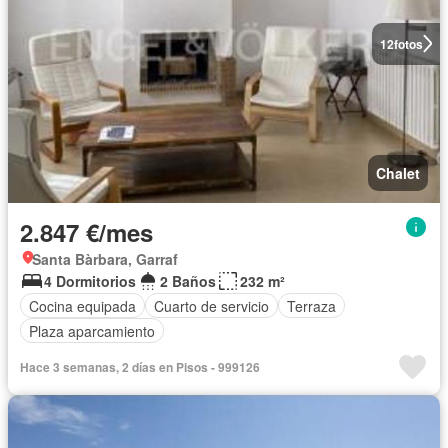
12
fotos
Chalet
2.847 €/mes
Santa Bàrbara, Garraf
4 Dormitorios
2 Baños
232 m²
Cocina equipada
Cuarto de servicio
Terraza
Plaza aparcamiento
Hace 3 semanas, 2 días en Pisos - 999126