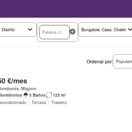
Ordenar por:
Popular
50 €/mes
lombards, Migjorn
Dormitorios
3 Baños
123 m²
 acondicionado
Terraza
Trastero