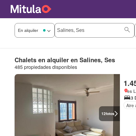
Chalets en alquiler en Salines, Ses
485 propiedades disponibles
1.4
es L
3 
Aire
12
fotos