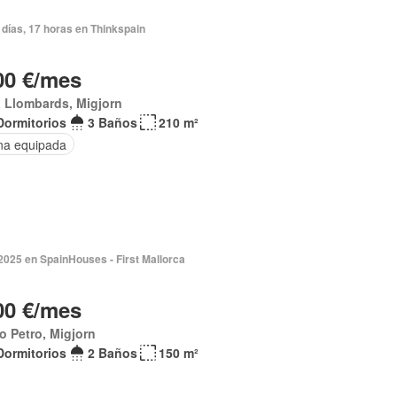
días, 17 horas en Thinkspain
00 €/mes
 Llombards, Migjorn
Dormitorios
3 Baños
210 m²
na equipada
2025 en SpainHouses - First Mallorca
00 €/mes
o Petro, Migjorn
Dormitorios
2 Baños
150 m²