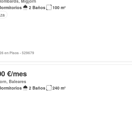
lombards, Migjorn
Dormitorios
2 Baños
100 m²
aza
026 en Pisos - 529679
00 €/mes
orn, Baleares
Dormitorios
2 Baños
240 m²