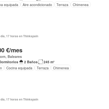
na equipada
Aire acondicionado
Terraza
Chimenea
día, 17 horas en Thinkspain
00 €/mes
orn, Baleares
Dormitorios
2 Baños
245 m²
ín
Cocina equipada
Terraza
Chimenea
día, 17 horas en Thinkspain