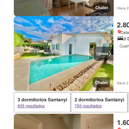
Chalet
Hace 2
2.8
Cala
2 
Cuart
12
fotos
Chalet
Hace 2 
3 dormitorios Santanyí
2 dormitorios Santanyí
835 resultados
793 resultados
1.6