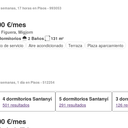
 semanas, 17 horas en Pisos - 993053
00 €/mes
 Figuera, Migjorn
Dormitorios
2 Baños
131 m²
o de servicio
Aire acondicionado
Terraza
Plaza aparcamiento
semanas, 1 día en Pisos - 512254
4 dormitorios Santanyí
5 dormitorios Santanyí
3 dor
501 resultados
291 resultados
126 re
00 €/mes