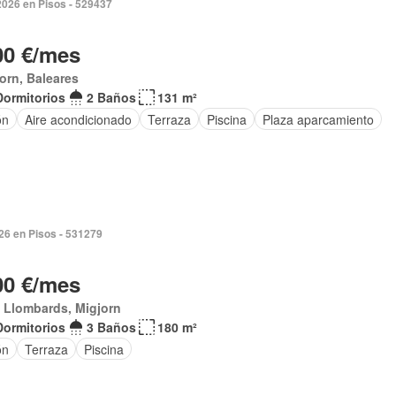
2026 en Pisos - 529437
00 €/mes
orn, Baleares
Dormitorios
2 Baños
131 m²
ón
Aire acondicionado
Terraza
Piscina
Plaza aparcamiento
026 en Pisos - 531279
00 €/mes
 Llombards, Migjorn
Dormitorios
3 Baños
180 m²
ón
Terraza
Piscina