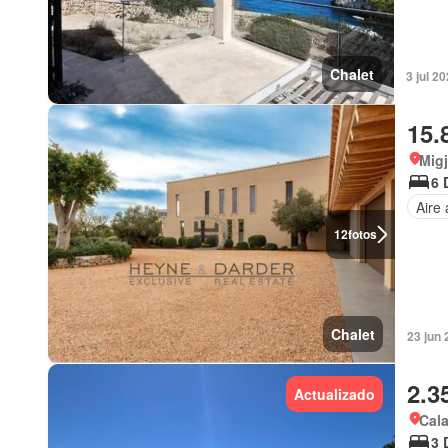
Chalet
3 jul 2
15.
Migj
6 
Aire
12
fotos
Chalet
23 jun 
2.3
Actualizado
Cala
3 