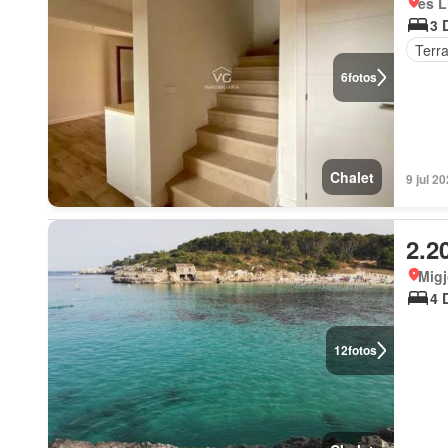
es L
3 
Terr
6
fotos
Chalet
9 jul 2
2.2
Migj
4 
12
fotos