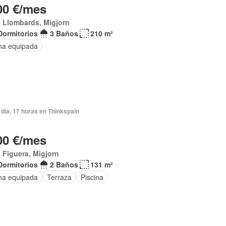
00 €/mes
 Llombards, Migjorn
Dormitorios
3 Baños
210 m²
na equipada
día, 17 horas en Thinkspain
00 €/mes
 Figuera, Migjorn
Dormitorios
2 Baños
131 m²
na equipada
Terraza
Piscina