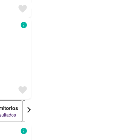
mitorios
4 dormitorios
sultados
117 resultados