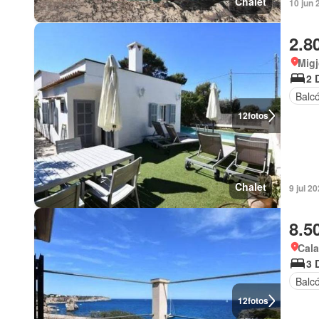
Chalet
10 jun 
2.8
Migj
2 
Balc
12
fotos
Chalet
9 jul 2
8.5
Cala
3 
Balc
12
fotos