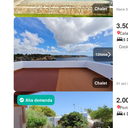
Chalet
Hace 3 
3.5
Cala
5 
Coci
12
fotos
Chalet
31 oct 
2.0
Alta demanda
Port
4 