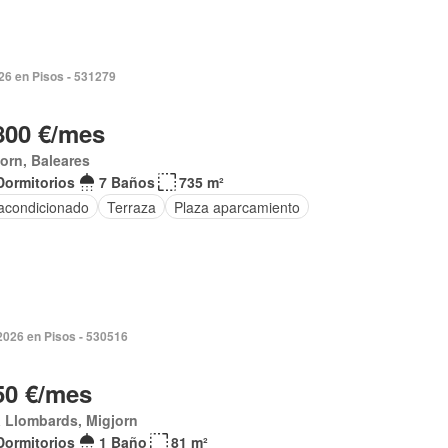
026 en Pisos - 531279
800 €/mes
orn, Baleares
Dormitorios
7 Baños
735 m²
 acondicionado
Terraza
Plaza aparcamiento
2026 en Pisos - 530516
50 €/mes
 Llombards, Migjorn
Dormitorios
1 Baño
81 m²