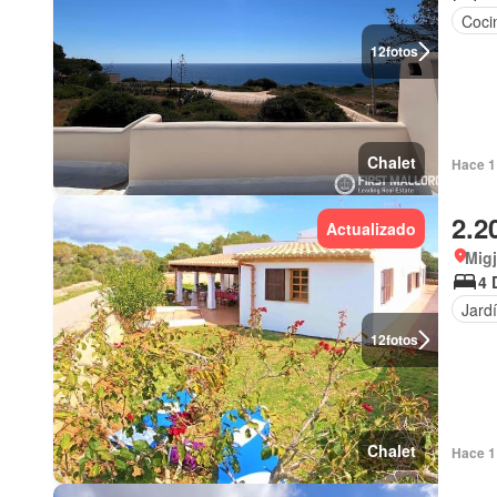
Coci
12
fotos
Chalet
Hace 1 
2.2
Actualizado
Migj
4 
Jard
12
fotos
Chalet
Hace 1 