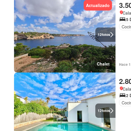
3.5
Actualizado
Cala
5 
Coci
12
fotos
Chalet
Hace 1 
2.8
Cala
2 
Coci
12
fotos