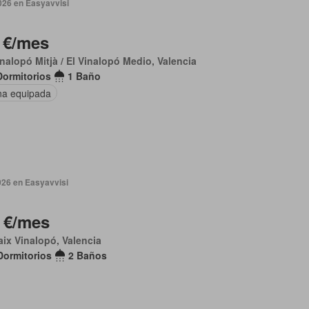
026 en Easyavvisi
 €/mes
inalopó Mitjà / El Vinalopó Medio, Valencia
Dormitorios
1 Baño
na equipada
026 en Easyavvisi
 €/mes
aix Vinalopó, Valencia
Dormitorios
2 Baños