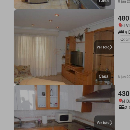
Casa
8 jun 2
480
el V
4 
Coci
Ver foto
Casa
8 jun 2
430
el B
2 
Ver foto