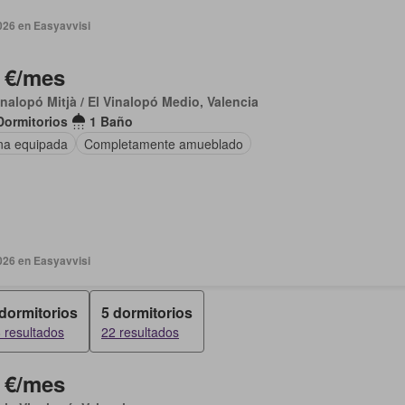
026 en Easyavvisi
 €/mes
inalopó Mitjà / El Vinalopó Medio, Valencia
Dormitorios
1 Baño
na equipada
Completamente amueblado
026 en Easyavvisi
 dormitorios
5 dormitorios
 resultados
22 resultados
 €/mes