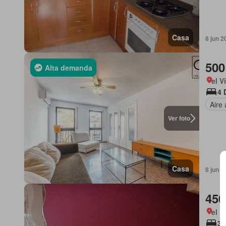
Casa
8 jun 2
500
Alta demanda
el V
4 
Aire
Ver foto
Casa
8 jun 2
450
el B
3 