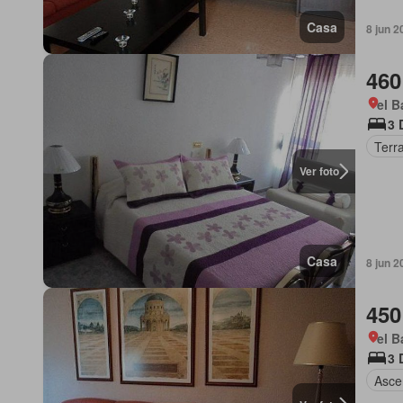
Casa
8 jun 2
460
el B
3 
Terr
Ver foto
Casa
8 jun 2
450
el B
3 
Asce