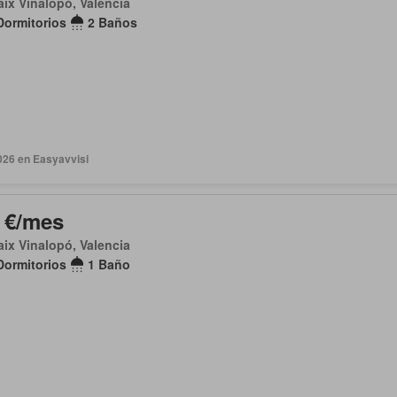
aix Vinalopó, Valencia
Dormitorios
2 Baños
026 en Easyavvisi
 €/mes
aix Vinalopó, Valencia
Dormitorios
1 Baño