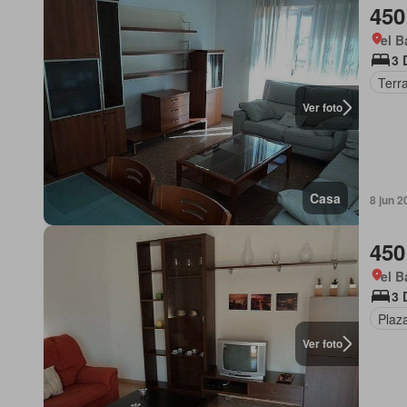
450
el B
3 
Terr
Ver foto
Casa
8 jun 2
450
el B
3 
Plaz
Ver foto