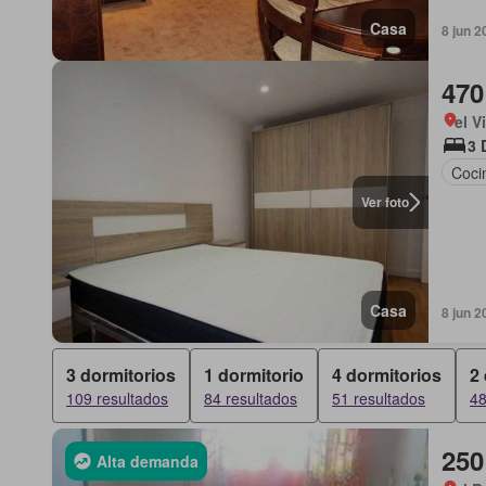
Casa
8 jun 2
470
el V
3 
Coci
Ver foto
Casa
8 jun 2
3 dormitorios
1 dormitorio
4 dormitorios
2
109 resultados
84 resultados
51 resultados
48
250
Alta demanda