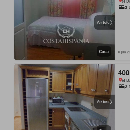
el B
3 
Ver foto
Casa
8 jun 2
400
el B
3 
Ver foto