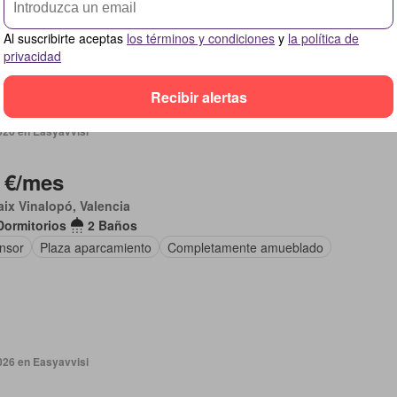
nsor
Cocina equipada
Completamente amueblado
Al suscribirte aceptas
los términos y condiciones
y
la política de
privacidad
Recibir alertas
026 en Easyavvisi
 €/mes
aix Vinalopó, Valencia
Dormitorios
2 Baños
nsor
Plaza aparcamiento
Completamente amueblado
026 en Easyavvisi