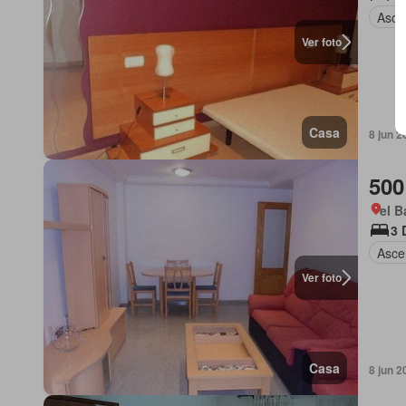
Asce
Ver foto
Casa
8 jun 2
500
el B
3 
Asce
Ver foto
Casa
8 jun 2