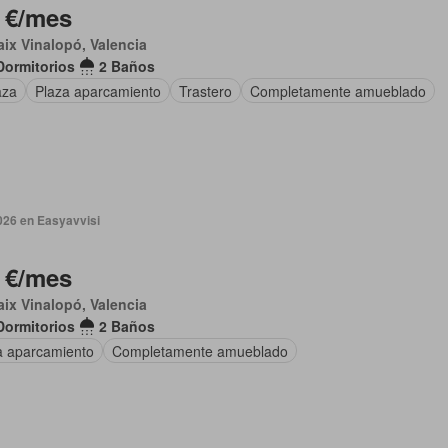
 €/mes
aix Vinalopó, Valencia
Dormitorios
2 Baños
aza
Plaza aparcamiento
Trastero
Completamente amueblado
026 en Easyavvisi
 €/mes
aix Vinalopó, Valencia
Dormitorios
2 Baños
a aparcamiento
Completamente amueblado