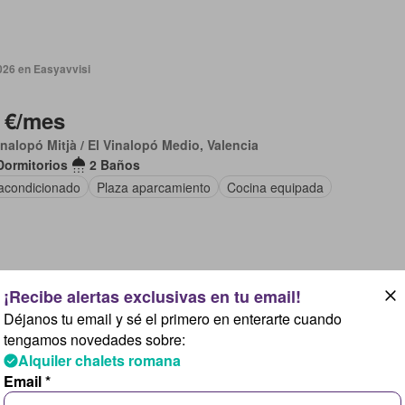
026 en Easyavvisi
 €/mes
inalopó Mitjà / El Vinalopó Medio, Valencia
Dormitorios
2 Baños
 acondicionado
Plaza aparcamiento
Cocina equipada
026 en Easyavvisi
Déjanos tu email y sé el primero en enterarte cuando
tengamos novedades sobre:
 €/mes
Alquiler chalets romana
aix Vinalopó, Valencia
Email *
Dormitorios
2 Baños