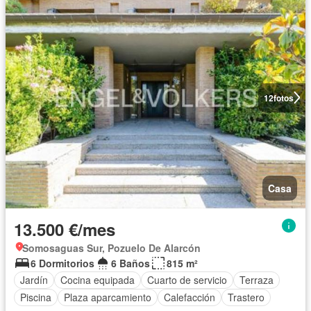
12
fotos
Casa
13.500 €/mes
Somosaguas Sur, Pozuelo De Alarcón
6 Dormitorios
6 Baños
815 m²
Jardín
Cocina equipada
Cuarto de servicio
Terraza
Piscina
Plaza aparcamiento
Calefacción
Trastero