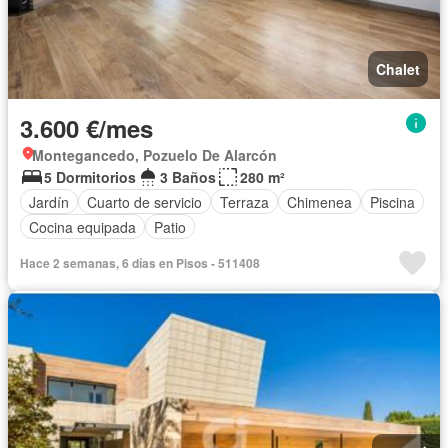
Chalet
3.600 €/mes
Montegancedo, Pozuelo De Alarcón
5 Dormitorios
3 Baños
280 m²
Jardín
Cuarto de servicio
Terraza
Chimenea
Piscina
Cocina equipada
Patio
Hace 2 semanas, 6 días en Pisos - 511408