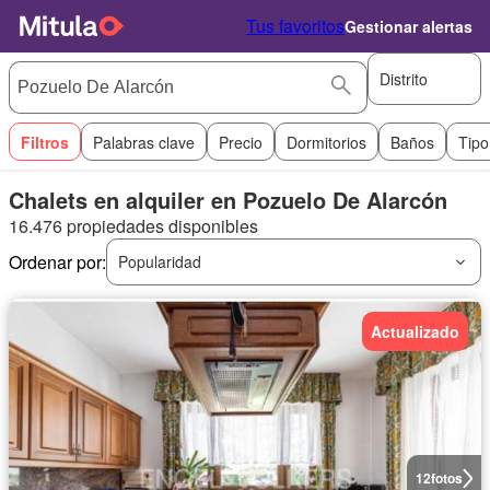
Tus favoritos
Gestionar alertas
Distrito
Filtros
Palabras clave
Precio
Dormitorios
Baños
Tipo
Chalets en alquiler en Pozuelo De Alarcón
16.476 propiedades disponibles
Ordenar por:
Popularidad
Actualizado
12
fotos