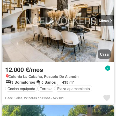
12
fotos
Casa
12.000 €/mes
Colonia La Cabaña, Pozuelo De Alarcón
3 Dormitorios
5 Baños
435 m²
Cocina equipada
Terraza
Plaza aparcamiento
Hace 5 días, 22 horas en Pisos - 527101