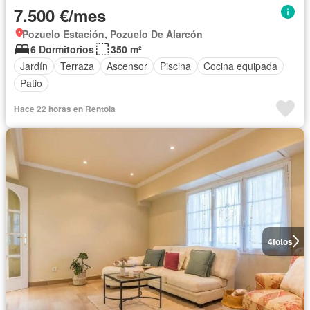
7.500 €/mes
Pozuelo Estación, Pozuelo De Alarcón
6 Dormitorios
350 m²
Jardín
Terraza
Ascensor
Piscina
Cocina equipada
Patio
Hace 22 horas en Rentola
4
fotos