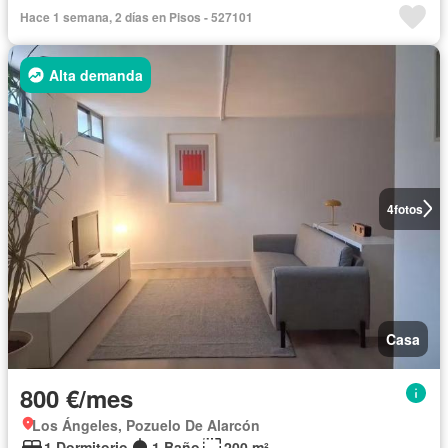
Hace 1 semana, 2 días en Pisos - 527101
Alta demanda
4
fotos
Casa
800 €/mes
Los Ángeles, Pozuelo De Alarcón
1 Dormitorio
1 Baño
200 m²