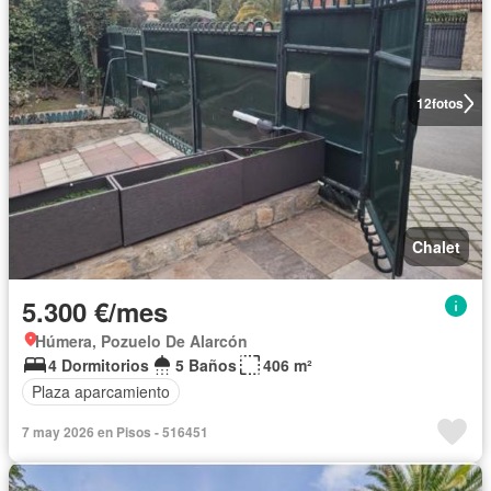
12
fotos
Chalet
5.300 €/mes
Húmera, Pozuelo De Alarcón
4 Dormitorios
5 Baños
406 m²
Plaza aparcamiento
7 may 2026 en Pisos - 516451