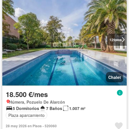
12
fotos
Chalet
18.500 €/mes
Húmera, Pozuelo De Alarcón
5 Dormitorios
7 Baños
1.007 m²
Plaza aparcamiento
28 may 2026 en Pisos - 520060