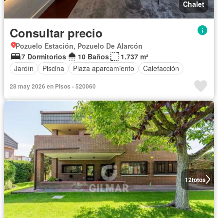
Chalet
Consultar precio
Pozuelo Estación, Pozuelo De Alarcón
7 Dormitorios
10 Baños
1.737 m²
Jardín
Piscina
Plaza aparcamiento
Calefacción
28 may 2026 en Pisos - 520060
12
fotos