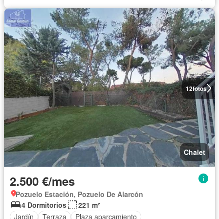
12
fotos
Chalet
2.500 €/mes
Pozuelo Estación, Pozuelo De Alarcón
4 Dormitorios
221 m²
Jardín
Terraza
Plaza aparcamiento