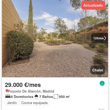
Actualizado
12
fotos
Chalet
29.000 €/mes
Pozuelo De Alarcón, Madrid
8 Dormitorios
7 Baños
950 m²
Jardín
Cocina equipada