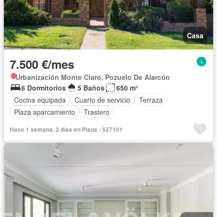
Casa
7.500 €/mes
Urbanización Monte Claro, Pozuelo De Alarcón
6 Dormitorios
5 Baños
650 m²
Cocina equipada
Cuarto de servicio
Terraza
Plaza aparcamiento
Trastero
Hace 1 semana, 2 días en Pisos - 527101