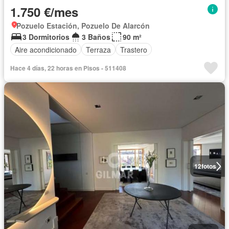
1.750 €/mes
Pozuelo Estación, Pozuelo De Alarcón
3 Dormitorios
3 Baños
90 m²
Aire acondicionado
Terraza
Trastero
Hace 4 días, 22 horas en Pisos - 511408
12
fotos