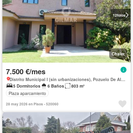
12
fotos
Chalet
7.500 €/mes
Distrito Municipal I (sin urbanizaciones), Pozuelo De Alarcón
5 Dormitorios
6 Baños
803 m²
Plaza aparcamiento
28 may 2026 en Pisos - 520060