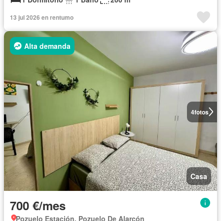
13 jul 2026 en rentumo
Alta demanda
4
fotos
Casa
700 €/mes
Pozuelo Estación, Pozuelo De Alarcón