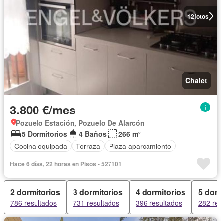
12
fotos
Chalet
3.800 €/mes
Pozuelo Estación, Pozuelo De Alarcón
5 Dormitorios
4 Baños
266 m²
Cocina equipada
Terraza
Plaza aparcamiento
Hace 6 días, 22 horas en Pisos - 527101
2 dormitorios
3 dormitorios
4 dormitorios
5 dor
786 resultados
731 resultados
396 resultados
282 re