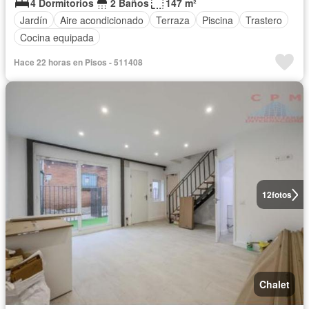
4 Dormitorios
2 Baños
147 m²
Jardín
Aire acondicionado
Terraza
Piscina
Trastero
Cocina equipada
Hace 22 horas en Pisos - 511408
12
fotos
Chalet