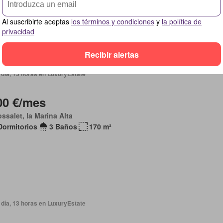
Al suscribirte aceptas
los términos y condiciones
y
la política de
privacidad
Recibir alertas
 día, 13 horas en LuxuryEstate
00 €/mes
ossalet, la Marina Alta
Dormitorios
3 Baños
170 m²
 día, 13 horas en LuxuryEstate