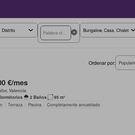
Ordenar por:
Popular
00 €/mes
afor, Valencia
Dormitorios
2 Baños
95 m²
ín
Terraza
Piscina
Completamente amueblado