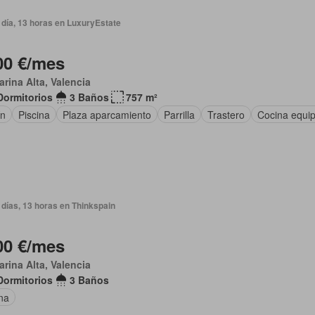
 día, 13 horas en LuxuryEstate
00 €/mes
arina Alta, Valencia
Dormitorios
3 Baños
757 m²
ín
Piscina
Plaza aparcamiento
Parrilla
Trastero
Cocina equi
días, 13 horas en Thinkspain
00 €/mes
arina Alta, Valencia
Dormitorios
3 Baños
na