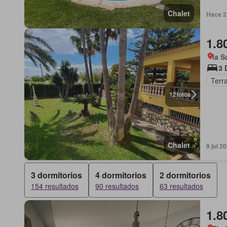
Chalet
Hace 2
1.8
la S
3 
Terr
12
fotos
Chalet
9 jul 2
3 dormitorios
4 dormitorios
2 dormitorios
154 resultados
90 resultados
63 resultados
1.8