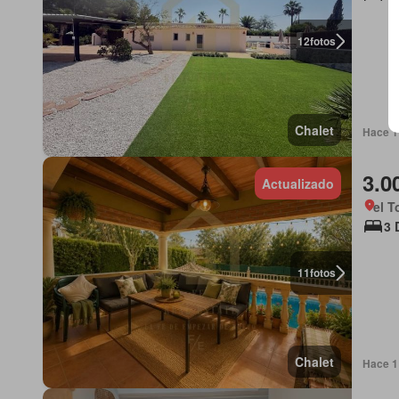
12
fotos
Chalet
Hace 1
3.0
Actualizado
el T
3 
11
fotos
Chalet
Hace 1