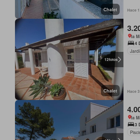
Chalet
Hace 1
3.2
la M
4 
Jard
12
fotos
Chalet
Hace 3 
4.0
la M
3 
Pisci