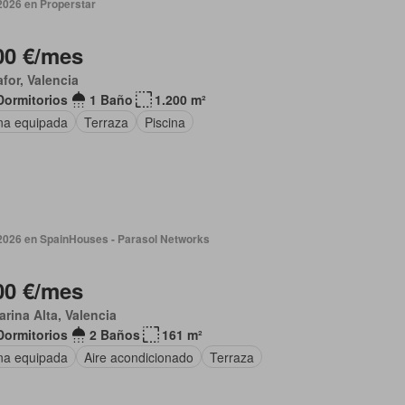
2026 en Properstar
00 €/mes
afor, Valencia
Dormitorios
1 Baño
1.200 m²
na equipada
Terraza
Piscina
 2026 en SpainHouses - Parasol Networks
00 €/mes
arina Alta, Valencia
Dormitorios
2 Baños
161 m²
na equipada
Aire acondicionado
Terraza