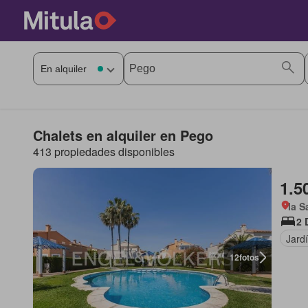
Chalets en alquiler en Pego
413 propiedades disponibles
1.5
la S
2 
Jard
12
fotos