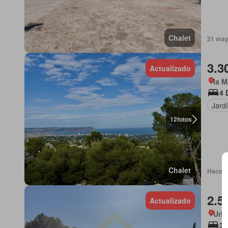
Chalet
21 may
3.3
Actualizado
la M
4 
Jard
12
fotos
Chalet
Hace 1
2.5
Actualizado
Urba
3 