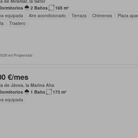
ja de Miramar, la Safor
Dormitorios
2 Baños
165 m²
na equipada
Aire acondicionado
Terraza
Chimenea
Plaza apa
lla
Trastero
2026 en Properstar
00 €/mes
a de Jávea, la Marina Alta
Dormitorios
1 Baño
173 m²
na equipada