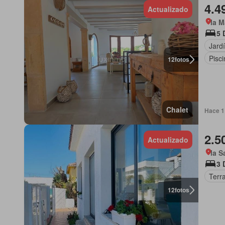
4.4
Actualizado
la M
5 
Jard
Pisci
12
fotos
Chalet
Hace 1 
2.5
Actualizado
la S
3 
Terr
12
fotos