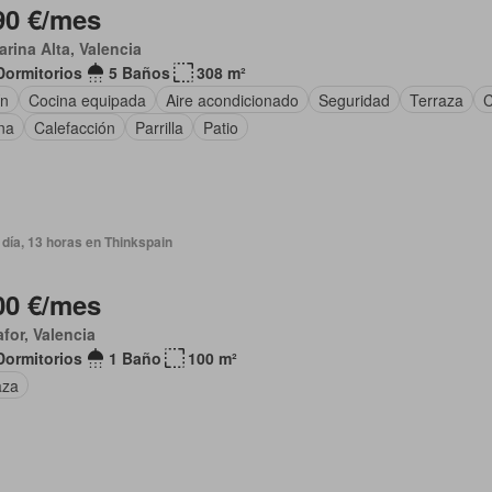
90 €/mes
arina Alta, Valencia
Dormitorios
5 Baños
308 m²
ín
Cocina equipada
Aire acondicionado
Seguridad
Terraza
C
na
Calefacción
Parrilla
Patio
día, 13 horas en Thinkspain
00 €/mes
afor, Valencia
Dormitorios
1 Baño
100 m²
aza