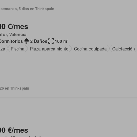
 semanas, 5 días en Thinkspain
00 €/mes
afor, Valencia
Dormitorios
2 Baños
100 m²
aza
Piscina
Plaza aparcamiento
Cocina equipada
Calefacción
026 en Thinkspain
00 €/mes