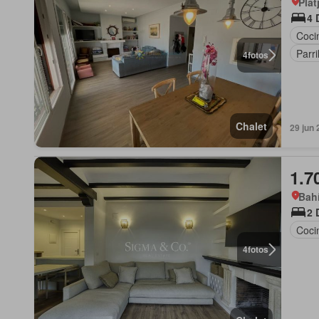
Plat
4 
Coci
Parri
4
fotos
Chalet
29 jun 
1.7
Bahí
2 
Coci
4
fotos