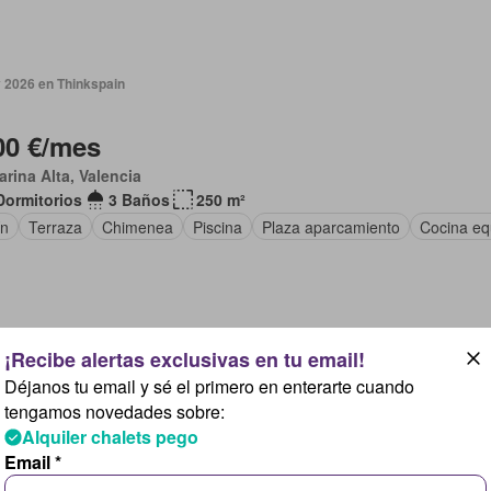
 2026 en Thinkspain
00 €/mes
arina Alta, Valencia
Dormitorios
3 Baños
250 m²
ín
Terraza
Chimenea
Piscina
Plaza aparcamiento
Cocina eq
3 horas en Thinkspain
Déjanos tu email y sé el primero en enterarte cuando
tengamos novedades sobre:
00 €/mes
Alquiler chalets pego
nització El Rafalet, la Marina Alta
Email *
Dormitorios
3 Baños
130 m²