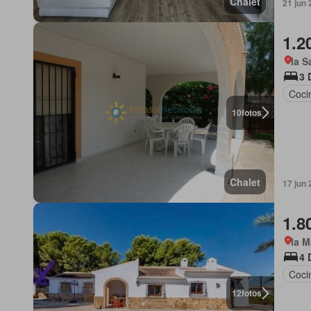
Chalet
21 jun 
1.2
la S
3 
Coci
10
fotos
Chalet
17 jun
1.8
la M
4 
Coci
12
fotos