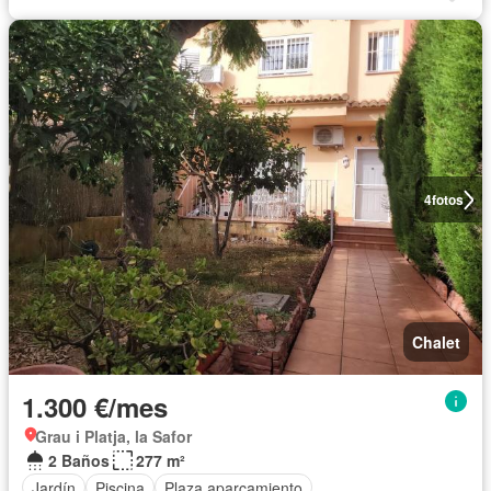
4
fotos
Chalet
1.300 €/mes
Grau i Platja, la Safor
2 Baños
277 m²
Jardín
Piscina
Plaza aparcamiento