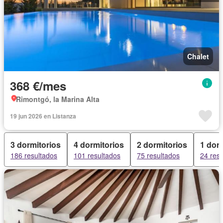
Chalet
368 €/mes
Rimontgó, la Marina Alta
19 jun 2026 en Listanza
3 dormitorios
4 dormitorios
2 dormitorios
1 dorm
186 resultados
101 resultados
75 resultados
24 res