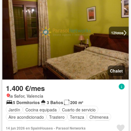
12
fotos
Chalet
1.400 €/mes
la Safor, Valencia
5 Dormitorios
3 Baños
200 m²
Jardín
Cocina equipada
Cuarto de servicio
Aire acondicionado
Trastero
Terraza
Chimenea
Piscina
Plaza aparcamiento
Calefacción
Parrilla
14 jun 2026 en SpainHouses - Parasol Networks