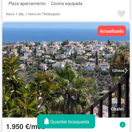
Plaza aparcamiento
Cocina equipada
Hace 1 día, 1 hora en Thinkspain
Actualizado
12
fotos
Chalet
Guardar búsqueda
1.950 €/mes