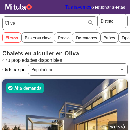
Tus favoritos
Gestionar alertas
Distrito
Filtros
Palabras clave
Precio
Dormitorios
Baños
Tipo
Chalets en alquiler en Oliva
473 propiedades disponibles
Ordenar por:
Popularidad
Alta demanda
Ver foto