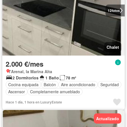
12
fotos
Chalet
2.000 €/mes
l'Arenal, la Marina Alta
2 Dormitorios
1 Baño
78 m²
Cocina equipada
Balcón
Aire acondicionado
Seguridad
Ascensor
Completamente amueblado
Hace 1 día, 1 hora en LuxuryEstate
Actualizado