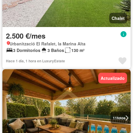
Chalet
2.500 €/mes
Urbanització El Rafalet, la Marina Alta
3 Dormitorios
3 Baños
130 m²
Hace 1 día, 1 hora en LuxuryEstate
Actualizado
11
fotos