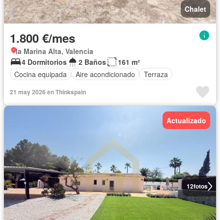
Chalet
1.800 €/mes
la Marina Alta, Valencia
4 Dormitorios
2 Baños
161 m²
Cocina equipada
Aire acondicionado
Terraza
21 may 2026 en Thinkspain
Actualizado
12
fotos