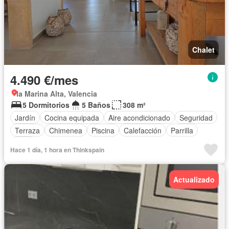
Chalet
4.490 €/mes
la Marina Alta, Valencia
5 Dormitorios
5 Baños
308 m²
Jardín
Cocina equipada
Aire acondicionado
Seguridad
Terraza
Chimenea
Piscina
Calefacción
Parrilla
Patio
Hace 1 día, 1 hora en Thinkspain
Actualizado