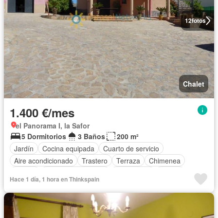
12
fotos
Chalet
1.400 €/mes
el Panorama I, la Safor
5 Dormitorios
3 Baños
200 m²
Jardín
Cocina equipada
Cuarto de servicio
Aire acondicionado
Trastero
Terraza
Chimenea
Piscina
Plaza aparcamiento
Calefacción
Parrilla
Hace 1 día, 1 hora en Thinkspain