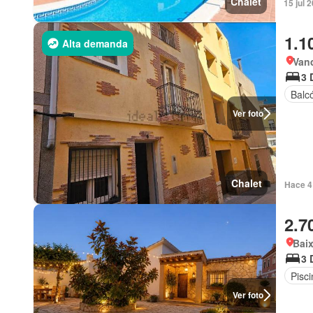
Chalet
15 jul 
1.1
Alta demanda
Van
3 
Balc
Ver foto
Chalet
Hace 4 
2.7
Bai
3 
Pisci
Ver foto