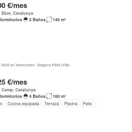
00 €/mes
 Ebre, Catalunya
Dormitorios
2 Baños
140 m²
2026 en Yaencontre - Segarra Piñol i Fills
25 €/mes
x Camp, Catalunya
Dormitorios
4 Baños
160 m²
ín
Cocina equipada
Terraza
Piscina
Patio