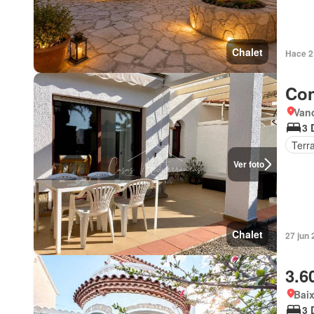
Chalet
Hace 2
Con
Van
3 
Terr
Ver foto
Chalet
27 jun
3.6
Bai
3 