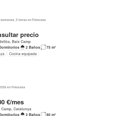
 semanas, 5 horas en Fotocasa
sultar precio
dellòs, Baix Camp
Dormitorios
2 Baños
75 m²
aza
Cocina equipada
 2026 en Fotocasa
00 €/mes
x Camp, Catalunya
Dormitorios
2 Baños
90 m²