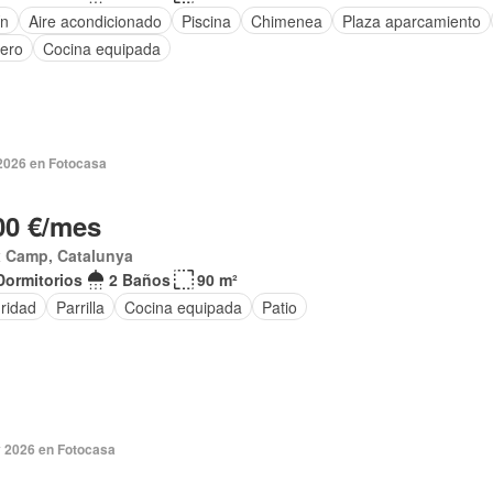
ín
Aire acondicionado
Piscina
Chimenea
Plaza aparcamiento
tero
Cocina equipada
 2026 en Fotocasa
00 €/mes
x Camp, Catalunya
Dormitorios
2 Baños
90 m²
ridad
Parrilla
Cocina equipada
Patio
 2026 en Fotocasa