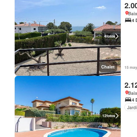
2.0
Baix
4 
4
fotos
Chalet
15 may 
2.1
Bai
4 
Jard
12
fotos