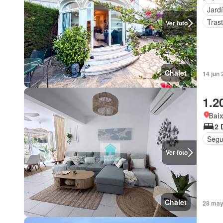
Jard
Tras
Ver foto
Chalet
14 jun
1.2
Bai
2 
Segu
Ver foto
Chalet
28 may