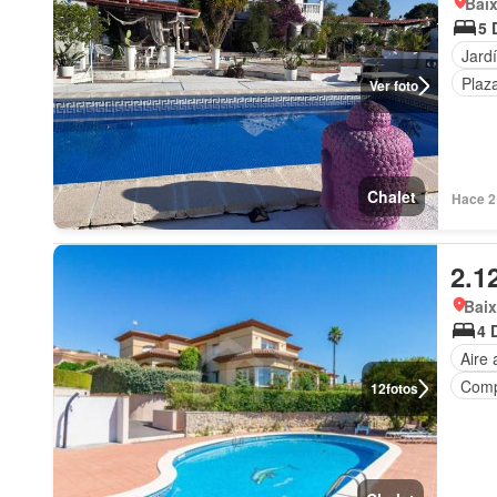
Baix
5 
Jard
Plaz
Ver foto
Chalet
Hace 2
2.1
Bai
4 
Aire
Comp
12
fotos