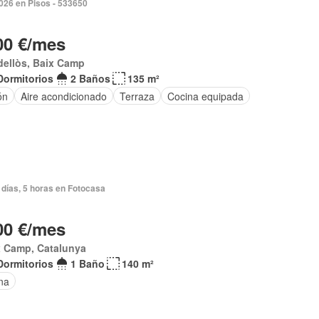
2026 en Pisos - 533650
00 €/mes
dellòs, Baix Camp
Dormitorios
2 Baños
135 m²
ón
Aire acondicionado
Terraza
Cocina equipada
días, 5 horas en Fotocasa
00 €/mes
x Camp, Catalunya
Dormitorios
1 Baño
140 m²
na