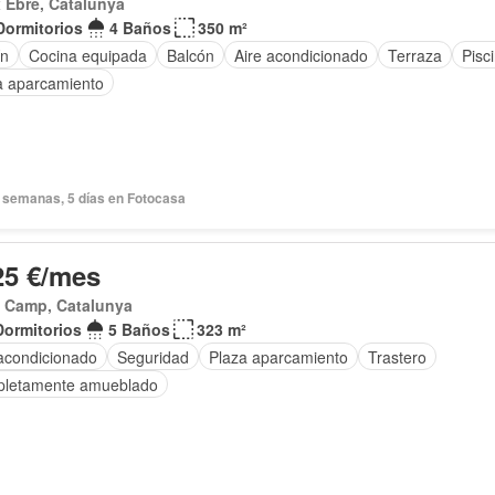
 Ebre, Catalunya
Dormitorios
4 Baños
350 m²
ín
Cocina equipada
Balcón
Aire acondicionado
Terraza
Pisc
a aparcamiento
 semanas, 5 días en Fotocasa
25 €/mes
x Camp, Catalunya
Dormitorios
5 Baños
323 m²
 acondicionado
Seguridad
Plaza aparcamiento
Trastero
letamente amueblado