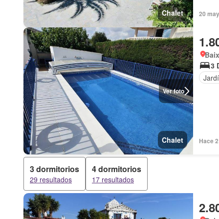
Chalet
20 may
1.8
Baix
3 
Jard
Ver foto
Chalet
Hace 2
3 dormitorios
4 dormitorios
29 resultados
17 resultados
2.8