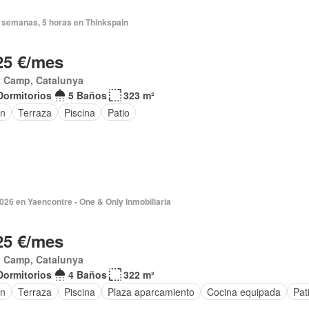
 semanas, 5 horas en Thinkspain
25 €/mes
x Camp, Catalunya
Dormitorios
5 Baños
323 m²
ín
Terraza
Piscina
Patio
14 jul 2026 en Yaencontre - One & Only Inmobiliaria
25 €/mes
x Camp, Catalunya
Dormitorios
4 Baños
322 m²
ín
Terraza
Piscina
Plaza aparcamiento
Cocina equipada
Pat