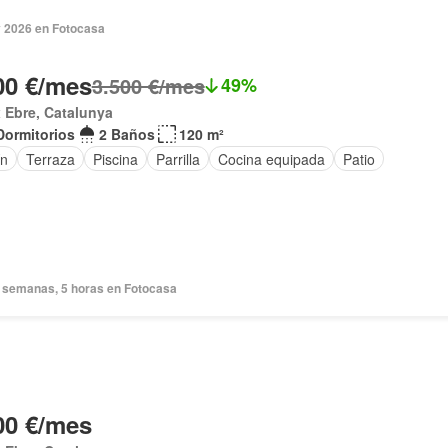
 2026 en Fotocasa
00 €/mes
3.500 €/mes
49%
 Ebre, Catalunya
Dormitorios
2 Baños
120 m²
ín
Terraza
Piscina
Parrilla
Cocina equipada
Patio
 semanas, 5 horas en Fotocasa
00 €/mes