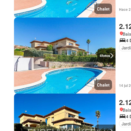
Chalet
Hace 2
2.1
Bai
4 
Jard
4
fotos
Chalet
2.1
Bai
4 
Jard