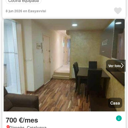
Cocina equipada
8 jun 2026 en Easyavvisi
Ver foto
Casa
700 €/mes
Gironès, Catalunya