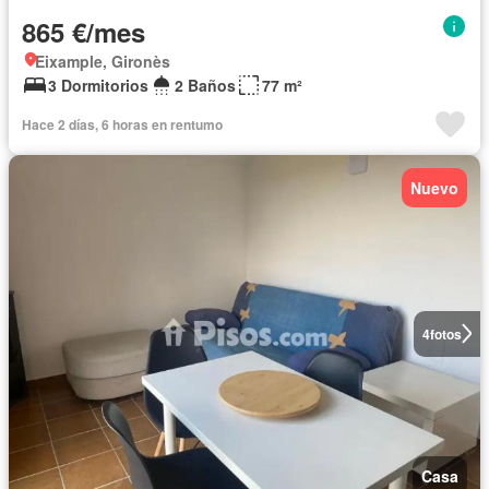
865 €/mes
Eixample, Gironès
3 Dormitorios
2 Baños
77 m²
Hace 2 días, 6 horas en rentumo
Nuevo
4
fotos
Casa