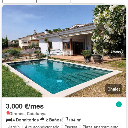
4
fotos
Chalet
3.000 €/mes
Gironès, Catalunya
4 Dormitorios
2 Baños
194 m²
Jardín
Aire acondicionado
Piscina
Plaza aparcamiento