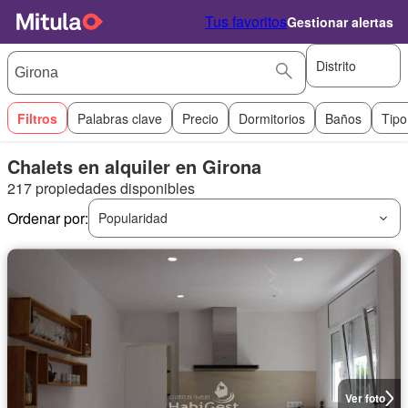
Tus favoritos
Gestionar alertas
Distrito
Filtros
Palabras clave
Precio
Dormitorios
Baños
Tipo
Chalets en alquiler en Girona
217 propiedades disponibles
Ordenar por:
Popularidad
Ver foto