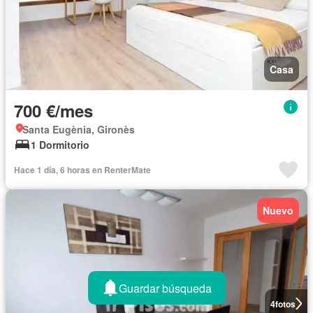
Casa
700 €/mes
Santa Eugènia, Gironès
1 Dormitorio
Hace 1 día, 6 horas en RenterMate
Nuevo
Guardar búsqueda
4
fotos