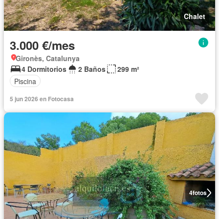
Chalet
3.000 €/mes
Gironès, Catalunya
4 Dormitorios
2 Baños
299 m²
Piscina
5 jun 2026 en Fotocasa
4
fotos