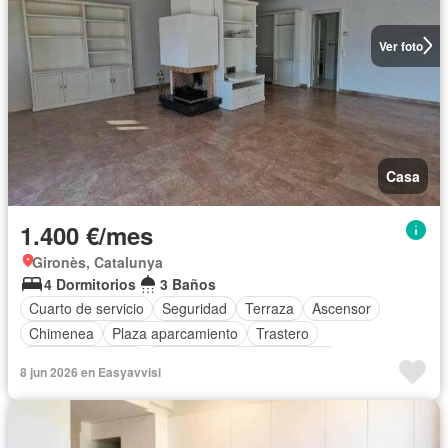
Ver foto
Casa
1.400 €/mes
Gironès, Catalunya
4 Dormitorios
3 Baños
Cuarto de servicio
Seguridad
Terraza
Ascensor
Chimenea
Plaza aparcamiento
Trastero
Cocina equipada
Completamente amueblado
8 jun 2026 en Easyavvisi