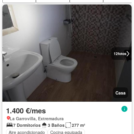
12
fotos
Casa
1.400 €/mes
La Garrovilla, Extremadura
7 Dormitorios
3 Baños
277 m²
Aire acondicionado
Cocina equipada