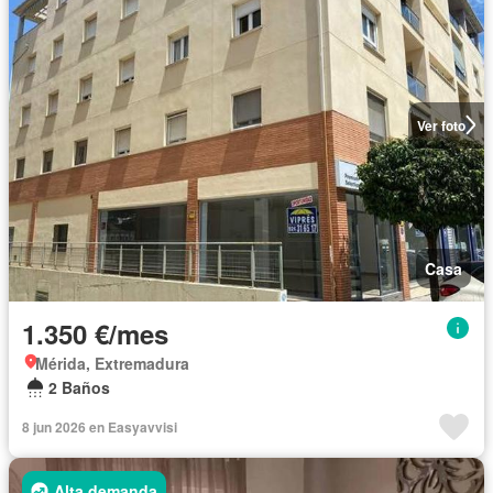
Ver foto
Casa
1.350 €/mes
Mérida, Extremadura
2 Baños
8 jun 2026 en Easyavvisi
Alta demanda