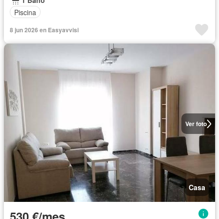
1 Baño
Piscina
8 jun 2026 en Easyavvisi
Ver foto
Casa
530 €/mes