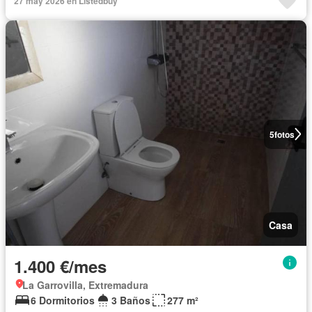
27 may 2026 en Listedbuy
5
fotos
Casa
1.400 €/mes
La Garrovilla, Extremadura
6 Dormitorios
3 Baños
277 m²