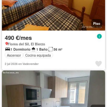
Piso
490 €/mes
Flores del Sil, El Bierzo
1 Dormitorio
1 Baño
56 m²
Ascensor
Cocina equipada
2 jul 2026 en Vadevender