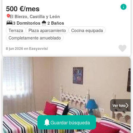
500 €/mes
El Bierzo, Castilla y León
3 Dormitorios
2 Baños
Terraza
Plaza aparcamiento
Cocina equipada
Completamente amueblado
8 jun 2026 en Easyavvisi
Ver foto
Guardar búsqueda