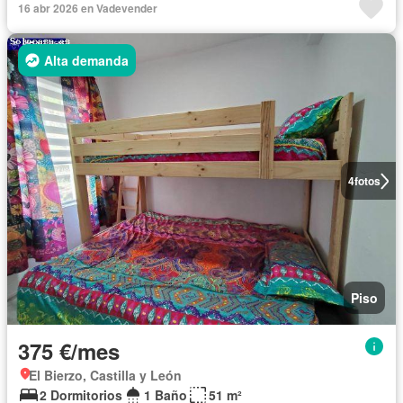
16 abr 2026 en Vadevender
Alta demanda
4
fotos
Piso
375 €/mes
El Bierzo, Castilla y León
2 Dormitorios
1 Baño
51 m²