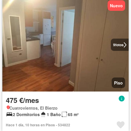
Nuevo
9
fotos
Piso
475 €/mes
Cuatrovientos, El Bierzo
2 Dormitorios
1 Baño
65 m²
Hace 1 día, 10 horas en Pisos - 534822