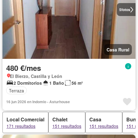
5
fotos
Casa Rural
480 €/mes
El Bierzo, Castilla y León
2 Dormitorios
1 Baño
56 m²
Terraza
16 jun 2026 en Indomio - Asturhouse
Local Comercial
Chalet
Casa
Bun
171 resultados
151 resultados
151 resultados
151 r