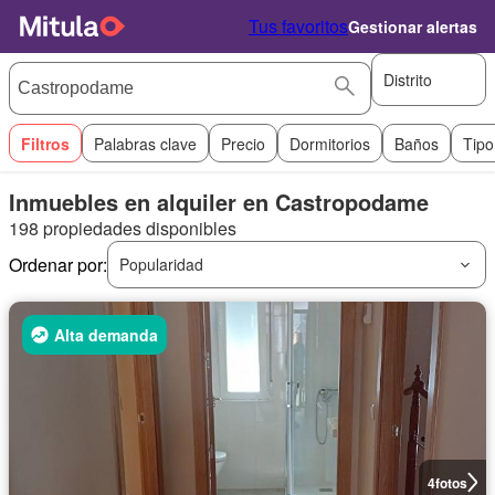
Tus favoritos
Gestionar alertas
Distrito
Filtros
Palabras clave
Precio
Dormitorios
Baños
Tipo
Inmuebles en alquiler en Castropodame
198 propiedades disponibles
Ordenar por:
Popularidad
Alta demanda
4
fotos