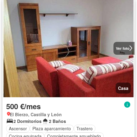
Ver foto
Casa
500 €/mes
El Bierzo, Castilla y León
2 Dormitorios
2 Baños
Ascensor
Plaza aparcamiento
Trastero
Cocina equipada
Completamente amueblado