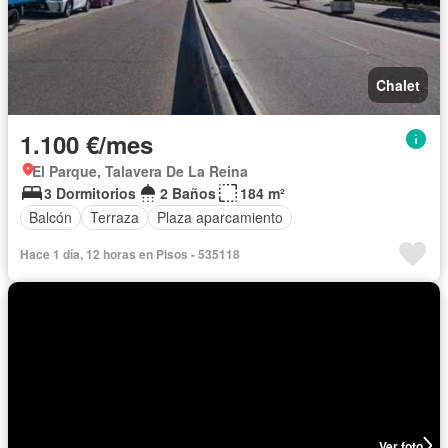
Chalet
1.100 €/mes
El Parque, Talavera De La Reina
3 Dormitorios
2 Baños
184 m²
Balcón
Terraza
Plaza aparcamiento
Hace 1 día, 12 horas en Pisos - 535118
Ver foto