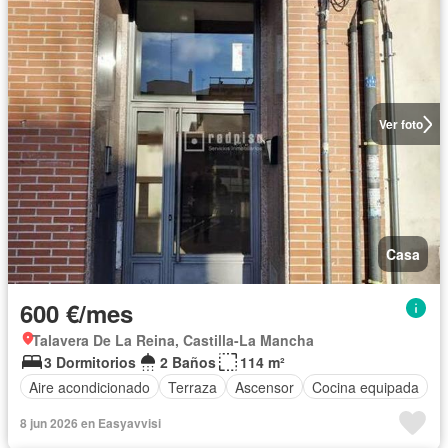
Ver foto
Casa
600 €/mes
Talavera De La Reina, Castilla-La Mancha
3 Dormitorios
2 Baños
114 m²
Aire acondicionado
Terraza
Ascensor
Cocina equipada
8 jun 2026 en Easyavvisi