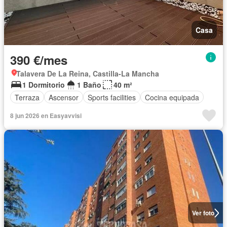
Casa
390 €/mes
Talavera De La Reina, Castilla-La Mancha
1 Dormitorio
1 Baño
40 m²
Terraza
Ascensor
Sports facilities
Cocina equipada
8 jun 2026 en Easyavvisi
Ver foto