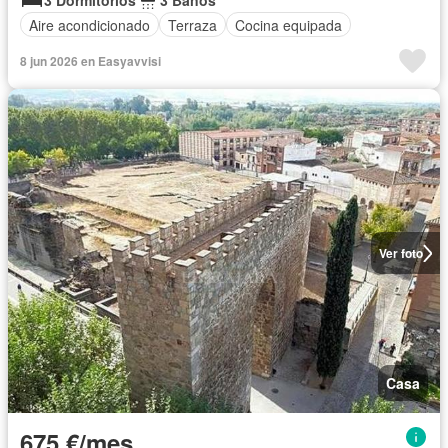
3 Dormitorios
3 Baños
Aire acondicionado
Terraza
Cocina equipada
8 jun 2026 en Easyavvisi
Ver foto
Casa
675 €/mes