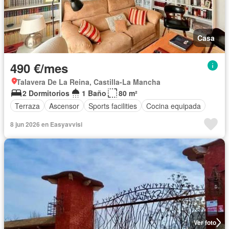
Casa
490 €/mes
Talavera De La Reina, Castilla-La Mancha
2 Dormitorios
1 Baño
80 m²
Terraza
Ascensor
Sports facilities
Cocina equipada
8 jun 2026 en Easyavvisi
Ver foto