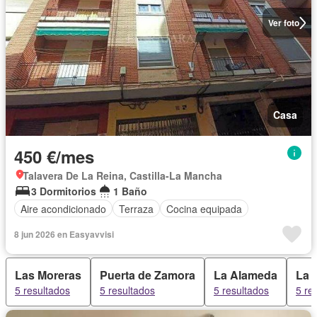
Ver foto
Casa
450 €/mes
Talavera De La Reina, Castilla-La Mancha
3 Dormitorios
1 Baño
Aire acondicionado
Terraza
Cocina equipada
8 jun 2026 en Easyavvisi
Las Moreras
Puerta de Zamora
La Alameda
La 
5 resultados
5 resultados
5 resultados
5 re