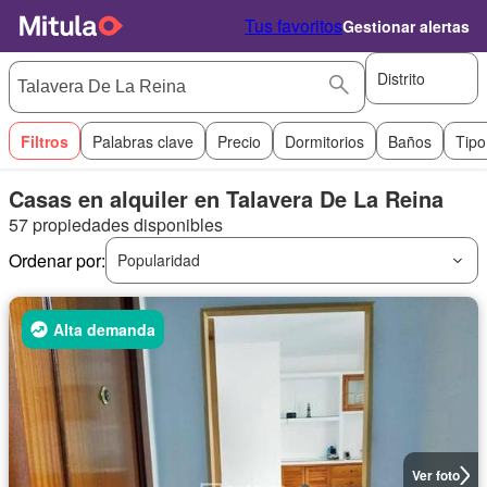
Tus favoritos
Gestionar alertas
Distrito
Filtros
Palabras clave
Precio
Dormitorios
Baños
Tipo
Casas en alquiler en Talavera De La Reina
57 propiedades disponibles
Ordenar por:
Popularidad
Alta demanda
Ver foto