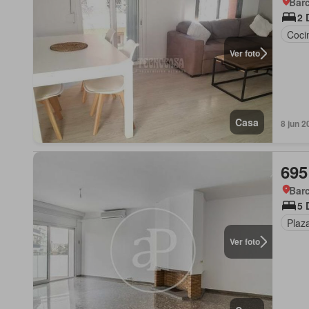
Barc
2 
Coci
Ver foto
Casa
8 jun 2
695
Barc
5 
Plaz
Ver foto