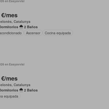
026 en Easyavvisi
 €/mes
elonès, Catalunya
Dormitorios
2 Baños
 acondicionado
Ascensor
Cocina equipada
026 en Easyavvisi
 €/mes
elonès, Catalunya
Dormitorios
2 Baños
na equipada