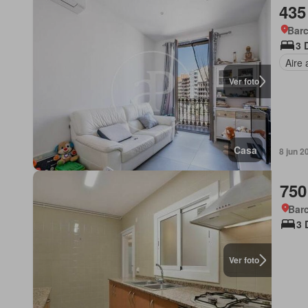
435
Barc
3 
Aire
Ver foto
Casa
8 jun 2
750
Barc
3 
Ver foto