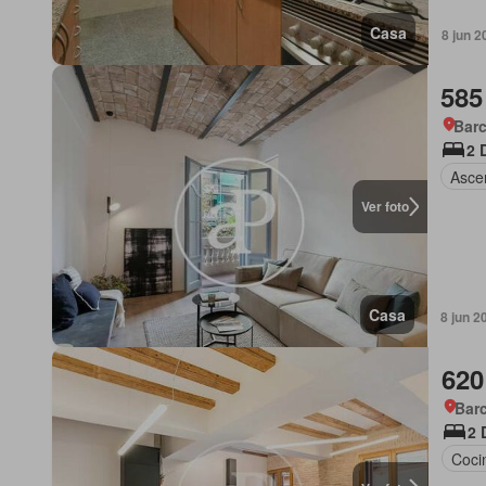
Casa
8 jun 2
585
Barc
2 
Asce
Ver foto
Casa
8 jun 2
620
Barc
2 
Coci