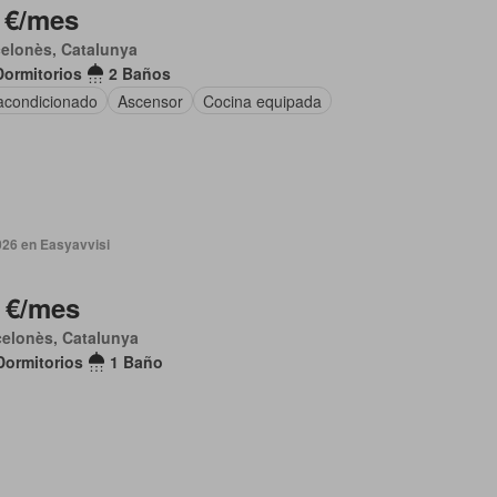
 €/mes
elonès, Catalunya
Dormitorios
2 Baños
 acondicionado
Ascensor
Cocina equipada
026 en Easyavvisi
 €/mes
elonès, Catalunya
Dormitorios
1 Baño