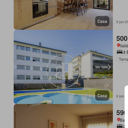
Casa
8 jun 2
500
Vall
3 
Terr
Ver foto
Casa
8 jun 2
590
Barc
2 