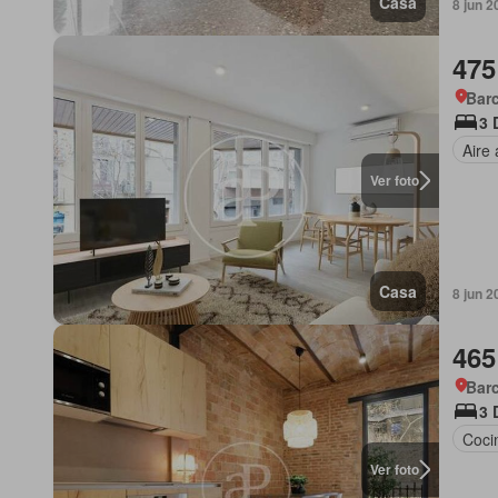
Casa
8 jun 2
475
Barc
3 
Aire
Ver foto
Casa
8 jun 2
465
Barc
3 
Coci
Ver foto