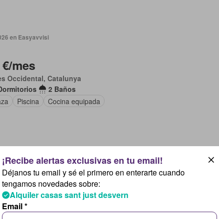
026 en Easyavvisi
 €/mes
ès Occidental, Catalunya
Dormitorios
2 Baños
aza
Piscina
Cocina equipada
026 en Easyavvisi
Déjanos tu email y sé el primero en enterarte cuando
tengamos novedades sobre:
 €/mes
Alquiler casas sant just desvern
elonès, Catalunya
Email *
Dormitorios
1 Baño