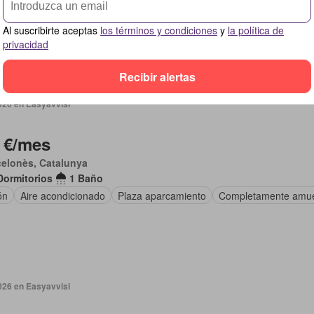
a aparcamiento
Trastero
Cocina equipada
Al suscribirte aceptas
los términos y condiciones
y
la política de
privacidad
Recibir alertas
026 en Easyavvisi
 €/mes
elonès, Catalunya
Dormitorios
1 Baño
ón
Aire acondicionado
Plaza aparcamiento
Completamente amu
026 en Easyavvisi