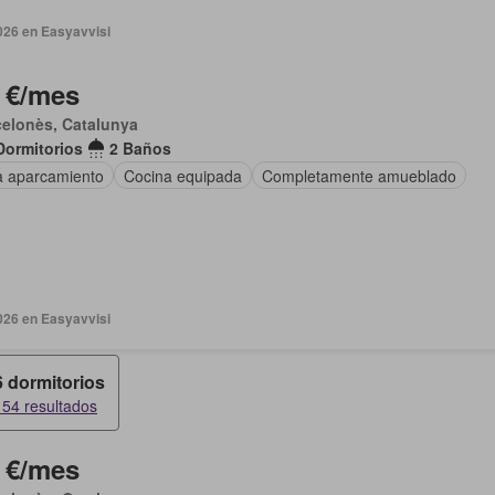
026 en Easyavvisi
 €/mes
elonès, Catalunya
Dormitorios
2 Baños
a aparcamiento
Cocina equipada
Completamente amueblado
026 en Easyavvisi
6 dormitorios
154 resultados
 €/mes