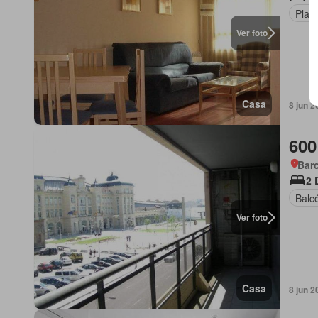
Plaz
Ver foto
Casa
8 jun 2
600
Barc
2 
Balc
Ver foto
Casa
8 jun 2