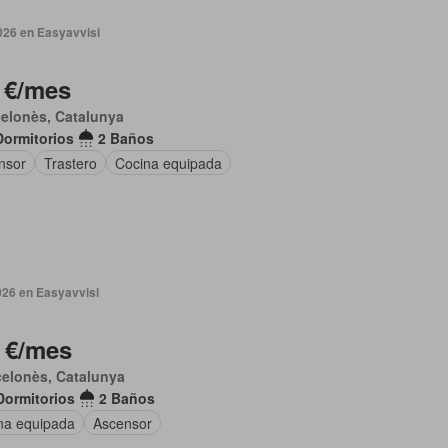
026 en Easyavvisi
 €/mes
elonès, Catalunya
Dormitorios
2 Baños
nsor
Trastero
Cocina equipada
026 en Easyavvisi
 €/mes
elonès, Catalunya
Dormitorios
2 Baños
na equipada
Ascensor