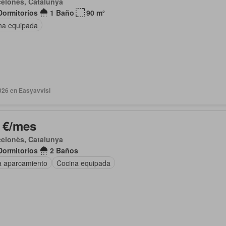
elonès, Catalunya
Dormitorios
1 Baño
90 m²
na equipada
026 en Easyavvisi
 €/mes
elonès, Catalunya
Dormitorios
2 Baños
a aparcamiento
Cocina equipada