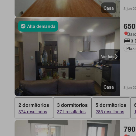
Casa
8 jun 2
650
Alta demanda
Barc
3 
Plaz
Ver foto
Casa
8 jun 2
2 dormitorios
3 dormitorios
5 dormitorios
374 resultados
371 resultados
285 resultados
790