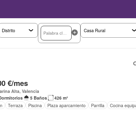
O
00 €/mes
arina Alta, Valencia
Dormitorios
5 Baños
426 m²
ín
Terraza
Piscina
Plaza aparcamiento
Parrilla
Cocina equip