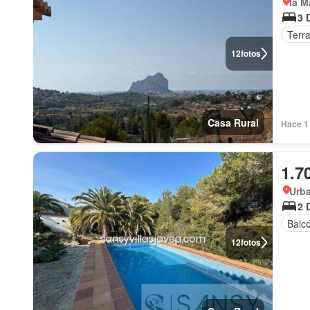
la M
3 
Terr
12
fotos
Casa Rural
Hace 1 
1.7
Urba
2 
Balc
12
fotos