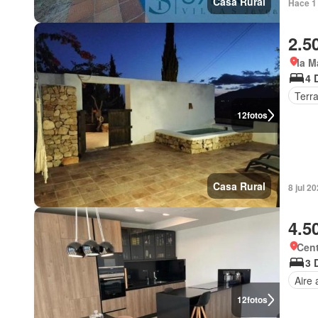
Casa Rural
Hace 1
2.5
la M
4 
Terr
12
fotos
Casa Rural
8 jul 2
4.5
Cent
3 
Aire
12
fotos