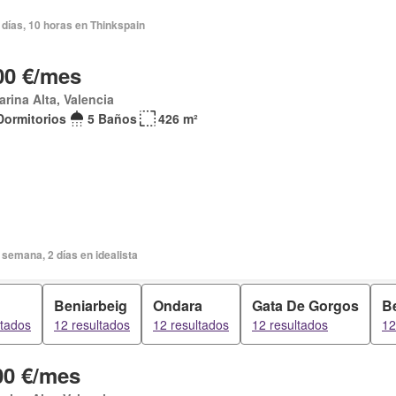
días, 10 horas en Thinkspain
00 €/mes
arina Alta, Valencia
Dormitorios
5 Baños
426 m²
semana, 2 días en idealista
Beniarbeig
Ondara
Gata De Gorgos
B
ltados
12 resultados
12 resultados
12 resultados
12
00 €/mes