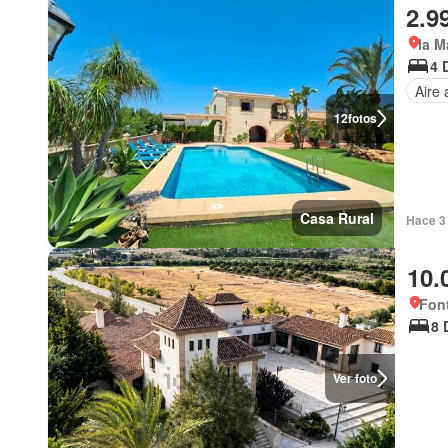
2.9
la M
4 
Aire
12
fotos
Casa Rural
Hace 3 
10.
Font
8 
Ver foto