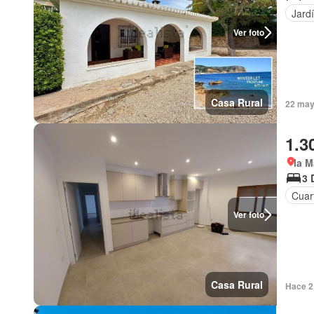
Jard
Ver foto
Casa Rural
22 may 
1.3
la M
3 
Cuart
Ver foto
Casa Rural
Hace 2 