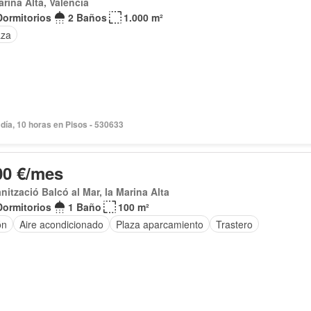
arina Alta, Valencia
Dormitorios
2 Baños
1.000 m²
aza
día, 10 horas en Pisos - 530633
00 €/mes
nització Balcó al Mar, la Marina Alta
Dormitorios
1 Baño
100 m²
ón
Aire acondicionado
Plaza aparcamiento
Trastero