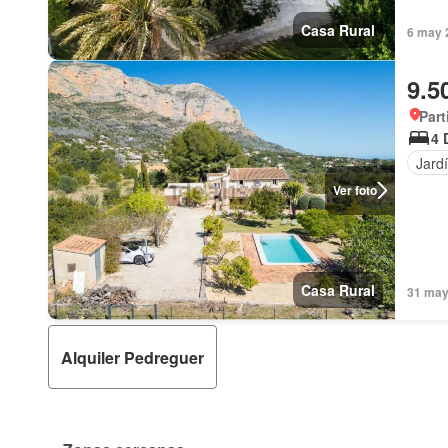
Casa Rural
6 may 2
9.5
Part
4 
Jard
Ver foto
Casa Rural
31 may 
Alquiler Pedreguer