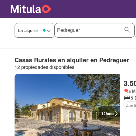
Casas Rurales en alquiler en Pedreguer
12 propiedades disponibles
3.5
la M
5 
Jard
12
fotos