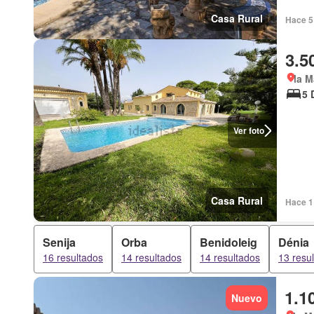
Casa Rural
Hace 5 
3.5
la M
5 
Ver foto
Casa Rural
Hace 1 
Senija
Orba
Benidoleig
Dénia
16 resultados
14 resultados
14 resultados
13 resu
1.1
Nuevo