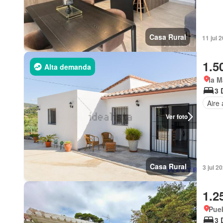
Casa Rural
11 jul 
1.5
Alta demanda
la M
3 
Aire
Ver foto
Casa Rural
3 jul 2
1.2
Pueb
3 