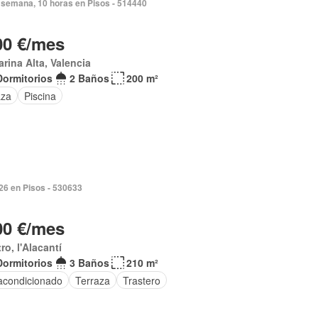
 semana, 10 horas en Pisos - 514440
00 €/mes
arina Alta, Valencia
Dormitorios
2 Baños
200 m²
aza
Piscina
026 en Pisos - 530633
00 €/mes
ro, l'Alacantí
Dormitorios
3 Baños
210 m²
 acondicionado
Terraza
Trastero