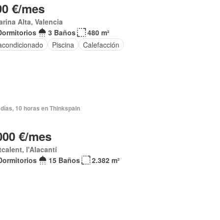
90 €/mes
arina Alta, Valencia
Dormitorios
3 Baños
480 m²
 acondicionado
Piscina
Calefacción
días, 10 horas en Thinkspain
000 €/mes
calent, l'Alacantí
Dormitorios
15 Baños
2.382 m²