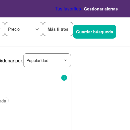
Tus favoritos
Gestionar alertas
Más filtros
Precio
Guardar búsqueda
rdenar por:
Popularidad
ada