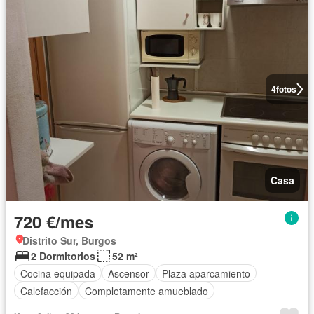
4
fotos
Casa
720 €/mes
Distrito Sur, Burgos
2 Dormitorios
52 m²
Cocina equipada
Ascensor
Plaza aparcamiento
Calefacción
Completamente amueblado