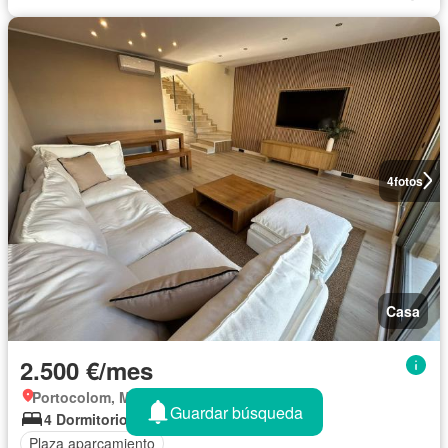
4
fotos
Casa
2.500 €/mes
Portocolom, Migjorn
Guardar búsqueda
4 Dormitorios
170 m²
Plaza aparcamiento