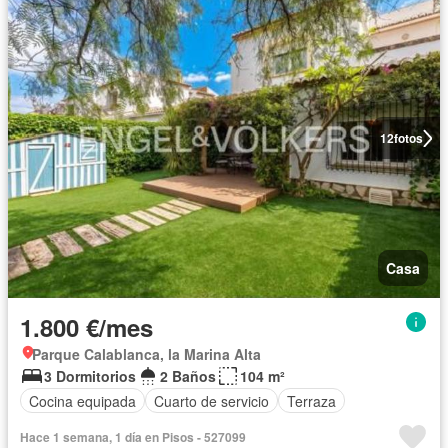
12
fotos
Casa
1.800 €/mes
Parque Calablanca, la Marina Alta
3 Dormitorios
2 Baños
104 m²
Cocina equipada
Cuarto de servicio
Terraza
Hace 1 semana, 1 día en Pisos - 527099