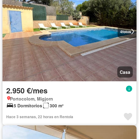
4
fotos
Casa
2.950 €/mes
Portocolom, Migjorn
5 Dormitorios
300 m²
Hace 3 semanas, 22 horas en Rentola