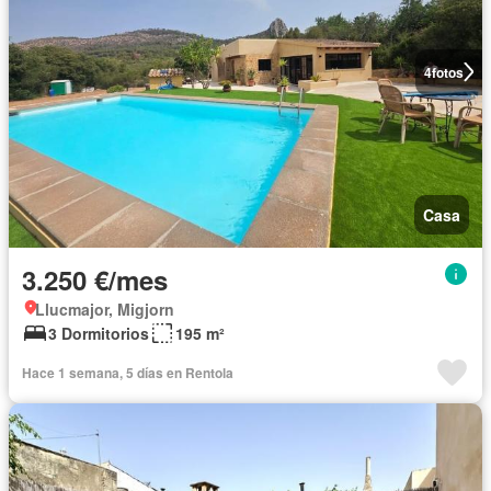
4
fotos
Casa
3.250 €/mes
Llucmajor, Migjorn
3 Dormitorios
195 m²
Hace 1 semana, 5 días en Rentola