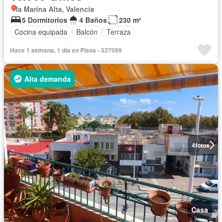
la Marina Alta, Valencia
5 Dormitorios
4 Baños
230 m²
Cocina equipada
Balcón
Terraza
Hace 1 semana, 1 día en Pisos - 527099
Alta demanda
4
fotos
Casa