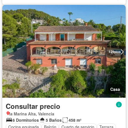
12
fotos
Casa
Consultar precio
la Marina Alta, Valencia
6 Dormitorios
5 Baños
458 m²
Cocina equipada
Balcón
Cuarto de servicio
Terraza