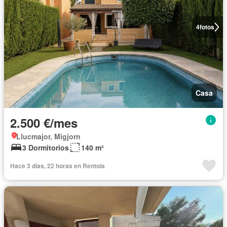
4
fotos
Casa
2.500 €/mes
Llucmajor, Migjorn
3 Dormitorios
140 m²
Hace 3 días, 22 horas en Rentola