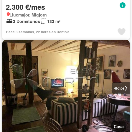
2.300 €/mes
Llucmajor, Migjorn
3 Dormitorios
133 m²
Hace 3 semanas, 22 horas en Rentola
4
fotos
Casa