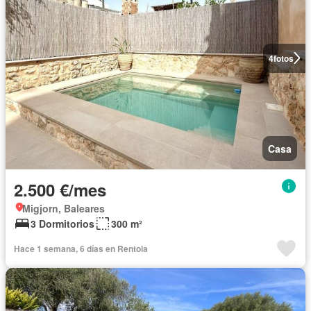
4
fotos
Casa
2.500 €/mes
Migjorn, Baleares
3 Dormitorios
300 m²
Hace 1 semana, 6 días en Rentola