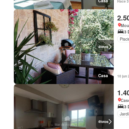
Casa
Hace 3
2.5
Mou
3 
Pisci
4
fotos
Casa
10 jun 
1.4
Cas
3 
Jard
4
fotos