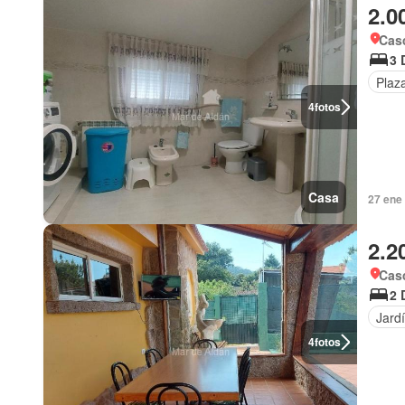
2.0
Cas
3 
Plaz
4
fotos
Casa
27 ene
2.2
Cas
2 
Jard
4
fotos