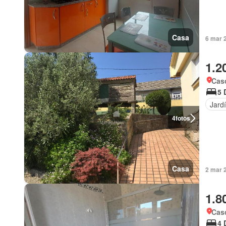
Casa
6 mar 
1.2
Cas
5 
Jard
4
fotos
Casa
2 mar 
1.8
Cas
4 