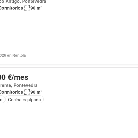
co Antigo, Pontevedra
Dormitorios
90 m²
2026 en Rentola
00 €/mes
rente, Pontevedra
Dormitorios
90 m²
ín
Cocina equipada