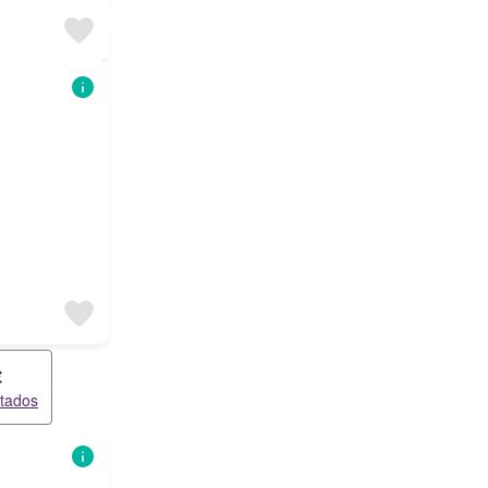
€
ltados