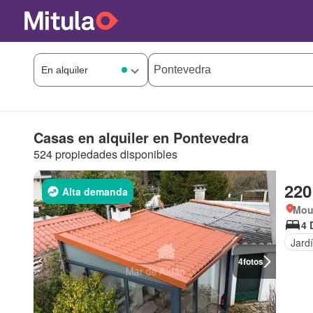
Casas en alquiler en Pontevedra
524 propiedades disponibles
220
Alta demanda
Mou
4 
Jard
4
fotos