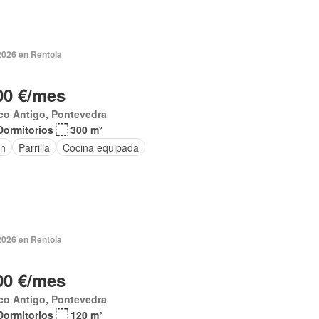
2026 en Rentola
00 €/mes
co Antigo, Pontevedra
Dormitorios
300 m²
ín
Parrilla
Cocina equipada
2026 en Rentola
00 €/mes
co Antigo, Pontevedra
Dormitorios
120 m²