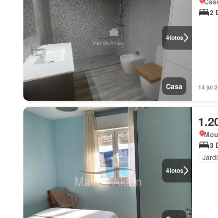
Cas
2 
4
fotos
Casa
14 jul 
1.2
Mou
3 
Jard
4
fotos