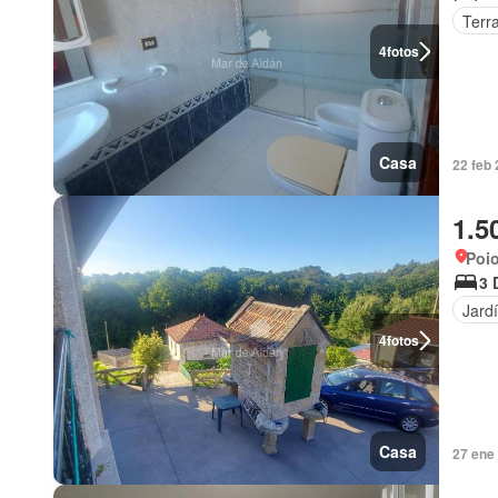
Terr
4
fotos
Casa
22 feb
1.5
Poio
3 
Jard
4
fotos
Casa
27 ene