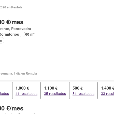
2026 en Rentola
00 €/mes
rente, Pontevedra
Dormitorios
60 m²
ín
 semana, 1 día en Rentola
1.000 €
1.100 €
500 €
1.400 
ltados
41 resultados
35 resultados
34 resultados
33 resu
00 €/mes