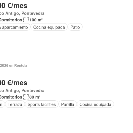
00 €/mes
co Antigo, Pontevedra
Dormitorios
100 m²
a aparcamiento
Cocina equipada
Patio
 2026 en Rentola
00 €/mes
co Antigo, Pontevedra
Dormitorios
80 m²
ín
Terraza
Sports facilities
Parrilla
Cocina equipada