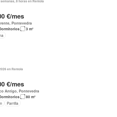
 semanas, 8 horas en Rentola
00 €/mes
rente, Pontevedra
Dormitorios
3 m²
na
2026 en Rentola
00 €/mes
co Antigo, Pontevedra
Dormitorios
80 m²
ín
Parrilla