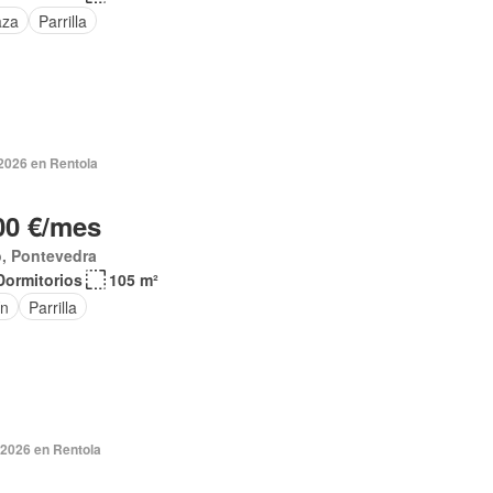
aza
Parrilla
 2026 en Rentola
00 €/mes
, Pontevedra
Dormitorios
105 m²
ín
Parrilla
 2026 en Rentola