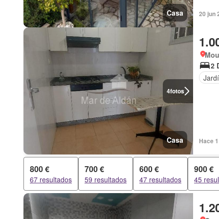
Casa
20 jun 
1.0
Mou
2 
Jard
4
fotos
Casa
Hace 1
800 €
700 €
600 €
900 €
67 resultados
59 resultados
47 resultados
45 resu
1.2