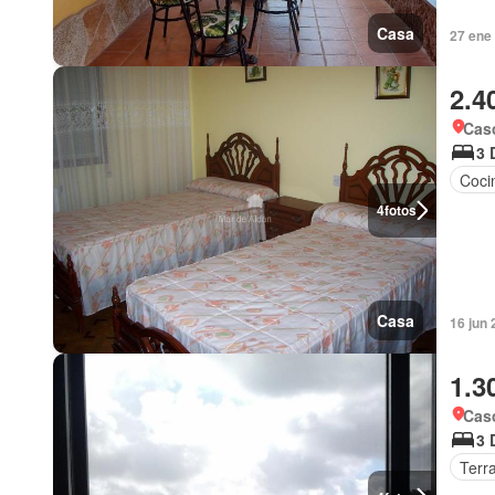
Casa
27 ene
2.4
Cas
3 
Coci
4
fotos
Casa
16 jun 
1.3
Cas
3 
Terr