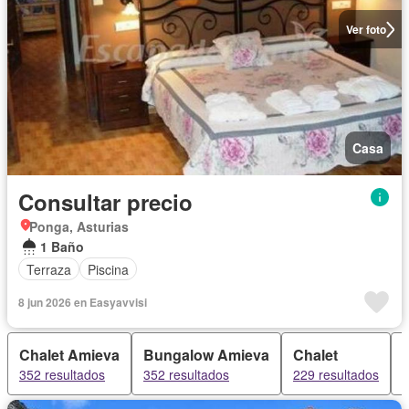
Ver foto
Casa
Consultar precio
Ponga, Asturias
1 Baño
Terraza
Piscina
8 jun 2026 en Easyavvisi
Chalet Amieva
Bungalow Amieva
Chalet
352 resultados
352 resultados
229 resultados
2