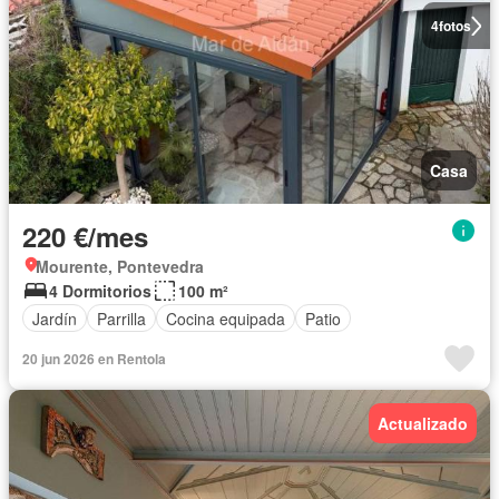
4
fotos
Casa
220 €/mes
Mourente, Pontevedra
4 Dormitorios
100 m²
Jardín
Parrilla
Cocina equipada
Patio
20 jun 2026 en Rentola
Actualizado