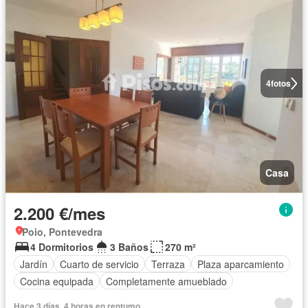
4
fotos
Casa
2.200 €/mes
Poio, Pontevedra
4 Dormitorios
3 Baños
270 m²
Jardín
Cuarto de servicio
Terraza
Plaza aparcamiento
Cocina equipada
Completamente amueblado
Hace 3 días, 4 horas en rentumo