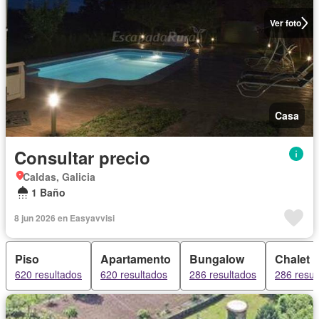
Ver foto
Casa
Consultar precio
Caldas, Galicia
1 Baño
8 jun 2026 en Easyavvisi
Piso
Apartamento
Bungalow
Chalet
620 resultados
620 resultados
286 resultados
286 resul