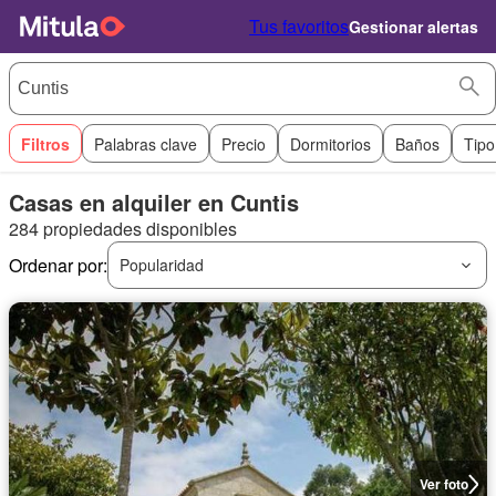
Tus favoritos
Gestionar alertas
Filtros
Palabras clave
Precio
Dormitorios
Baños
Tipo
Casas en alquiler en Cuntis
284 propiedades disponibles
Ordenar por:
Popularidad
Ver foto