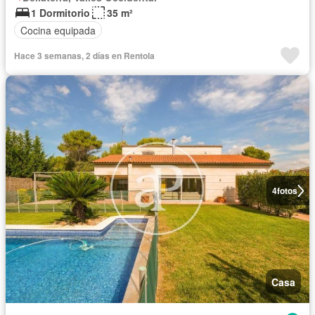
1 Dormitorio
35 m²
Cocina equipada
Hace 3 semanas, 2 días en Rentola
4
fotos
Casa