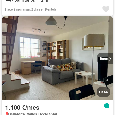
7 Dormitorios
27 m²
Hace 2 semanas, 2 días en Rentola
4
fotos
Casa
1.100 €/mes
Bellaterra, Vallès Occidental