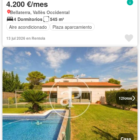
4.200 €/mes
Bellaterra, Vallès Occidental
4 Dormitorios
545 m²
Aire acondicionado
Plaza aparcamiento
13 jul 2026 en Rentola
12
fotos
Casa