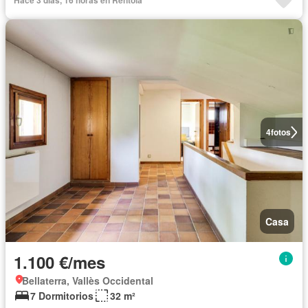
Hace 3 días, 16 horas en Rentola
4
fotos
Casa
1.100 €/mes
Bellaterra, Vallès Occidental
7 Dormitorios
32 m²