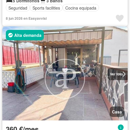
5 Dormitorios
3 Baños
Seguridad
Sports facilities
Cocina equipada
8 jun 2026 en Easyavvisi
Alta demanda
Ver foto
Casa
360 €/mes