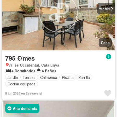
Ver foto
Casa
795 €/mes
Vallès Occidental, Catalunya
4 Dormitorios
4 Baños
Jardín
Terraza
Chimenea
Piscina
Parrilla
Cocina equipada
8 jun 2026 en Easyavvisi
Alta demanda