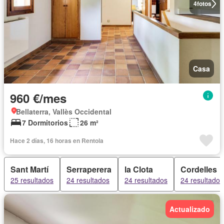
4
fotos
Casa
960 €/mes
Bellaterra, Vallès Occidental
7 Dormitorios
26 m²
Hace 2 días, 16 horas en Rentola
Sant Martí
Serraperera
la Clota
Cordelles
25 resultados
24 resultados
24 resultados
24 resultados
Actualizado