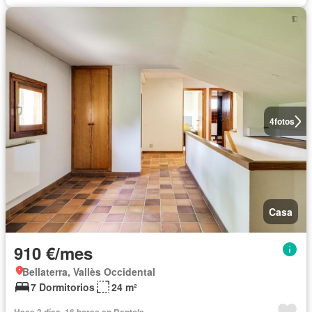
4
fotos
Casa
910 €/mes
Bellaterra, Vallès Occidental
7 Dormitorios
24 m²