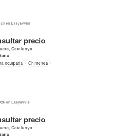
026 en Easyavvisi
sultar precio
uera, Catalunya
Baño
na equipada
Chimenea
026 en Easyavvisi
sultar precio
uera, Catalunya
Baño