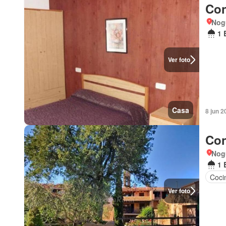
Con
Nog
1 
Ver foto
Casa
8 jun 2
Con
Nog
1 
Coci
Ver foto