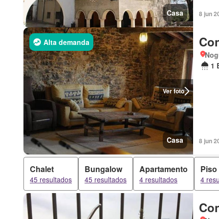
Casa
8 jun 2
Con
Alta demanda
Nog
1 
Ver foto
Casa
8 jun 2
Chalet
Bungalow
Apartamento
Piso
45 resultados
45 resultados
4 resultados
4 res
Con