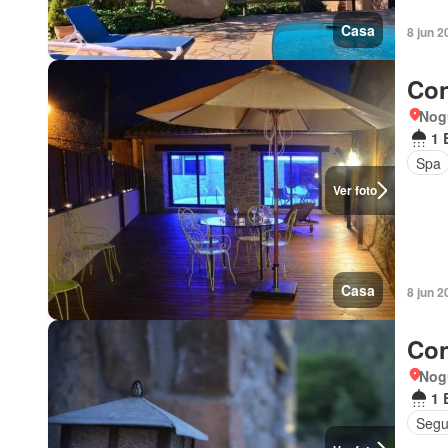
Casa
8 jun 2
Con
Nog
1 
Spa
Ver foto
Casa
8 jun 2
Con
Nog
1 
Segu