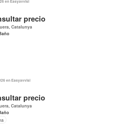
026 en Easyavvisi
sultar precio
uera, Catalunya
Baño
026 en Easyavvisi
sultar precio
uera, Catalunya
Baño
na