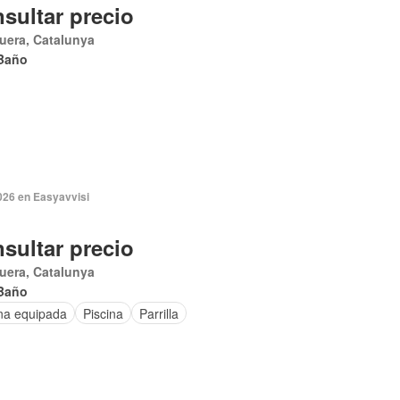
sultar precio
uera, Catalunya
Baño
026 en Easyavvisi
sultar precio
uera, Catalunya
Baño
na equipada
Piscina
Parrilla