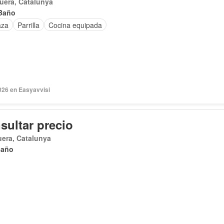
uera, Catalunya
Baño
aza
Parrilla
Cocina equipada
026 en Easyavvisi
sultar precio
era, Catalunya
Baño