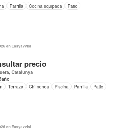
na
Parrilla
Cocina equipada
Patio
026 en Easyavvisi
sultar precio
uera, Catalunya
Baño
ín
Terraza
Chimenea
Piscina
Parrilla
Patio
026 en Easyavvisi