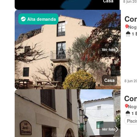
Casa
8 jun 2
Con
Alta demanda
Nog
1 
Ver foto
Casa
8 jun 2
Con
Nog
1 
Pisci
Ver foto