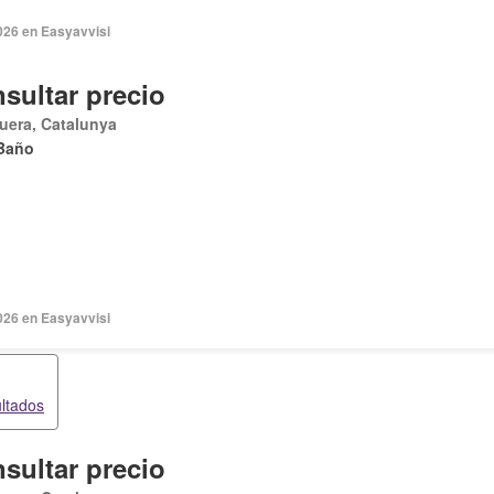
026 en Easyavvisi
sultar precio
uera, Catalunya
Baño
026 en Easyavvisi
ultados
sultar precio