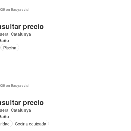
026 en Easyavvisi
sultar precio
uera, Catalunya
Baño
Piscina
026 en Easyavvisi
sultar precio
uera, Catalunya
Baño
ridad
Cocina equipada