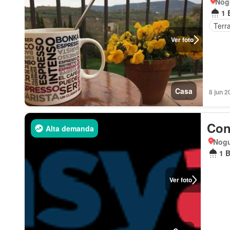
Nog
1 
Terr
Ver foto
Casa
8 jun 2
Con
Alta demanda
Nogu
1 
Ver foto