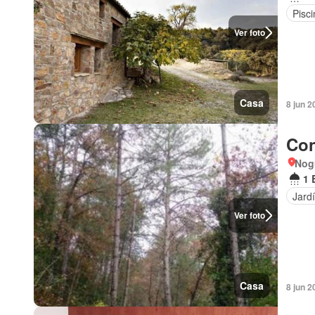
Pisci
Ver foto
Casa
8 jun 2
Con
Nog
1 
Jard
Ver foto
Casa
8 jun 2