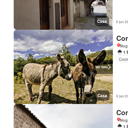
Casa
8 jun 2
Con
Nog
1 
Coci
Ver foto
Casa
8 jun 2
Con
Nog
1 