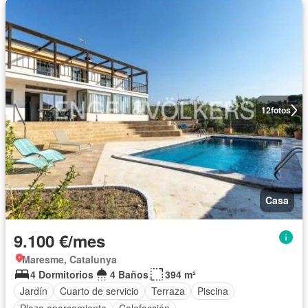
12
fotos
Casa
9.100 €/mes
Maresme, Catalunya
4 Dormitorios
4 Baños
394 m²
Jardín
Cuarto de servicio
Terraza
Piscina