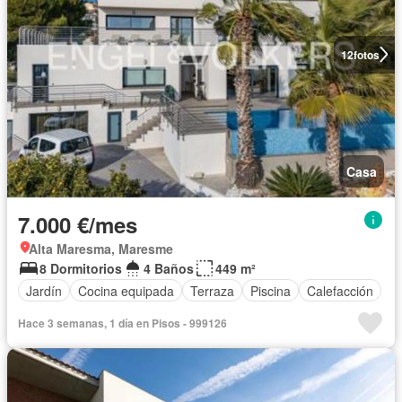
12
fotos
Casa
7.000 €/mes
Alta Maresma, Maresme
8 Dormitorios
4 Baños
449 m²
Jardín
Cocina equipada
Terraza
Piscina
Calefacción
Hace 3 semanas, 1 día en Pisos - 999126