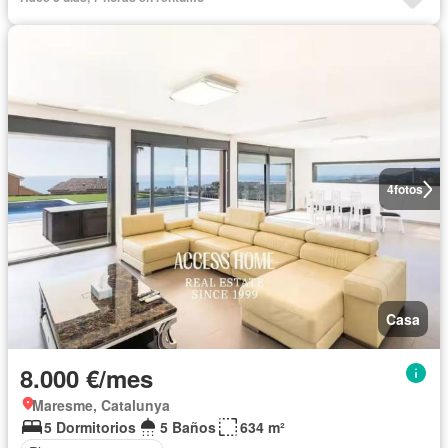
4
fotos
Casa
8.000 €/mes
Maresme, Catalunya
5 Dormitorios
5 Baños
634 m²