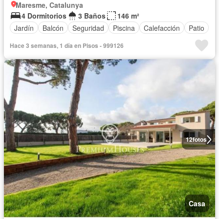
Maresme, Catalunya
4 Dormitorios
3 Baños
146 m²
Jardín
Balcón
Seguridad
Piscina
Calefacción
Patio
Hace 3 semanas, 1 día en Pisos - 999126
12
fotos
Casa