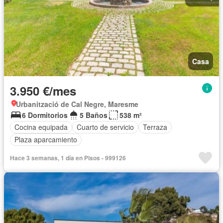
Casa
3.950 €/mes
Urbanització de Cal Negre, Maresme
6 Dormitorios
5 Baños
538 m²
Cocina equipada
Cuarto de servicio
Terraza
Plaza aparcamiento
Hace 3 semanas, 1 día en Pisos - 999126