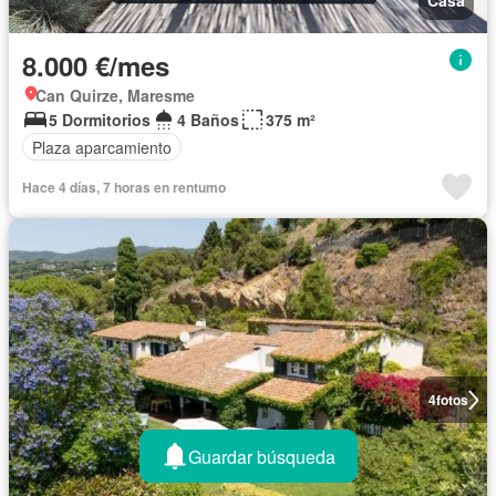
Casa
8.000 €/mes
Can Quirze, Maresme
5 Dormitorios
4 Baños
375 m²
Plaza aparcamiento
Hace 4 días, 7 horas en rentumo
4
fotos
Guardar búsqueda