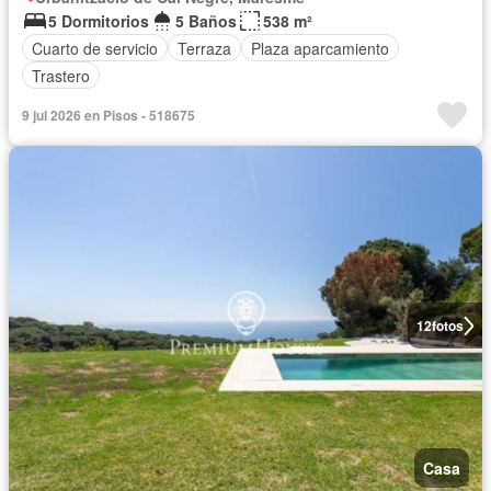
5 Dormitorios
5 Baños
538 m²
Cuarto de servicio
Terraza
Plaza aparcamiento
Trastero
9 jul 2026 en Pisos - 518675
12
fotos
Casa