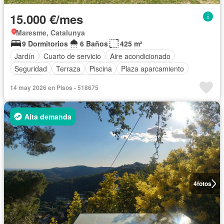
15.000 €/mes
Maresme, Catalunya
9 Dormitorios
6 Baños
425 m²
Jardín
Cuarto de servicio
Aire acondicionado
Seguridad
Terraza
Piscina
Plaza aparcamiento
Trastero
Cocina equipada
Calefacción
14 may 2026 en Pisos - 518675
Alta demanda
4
fotos