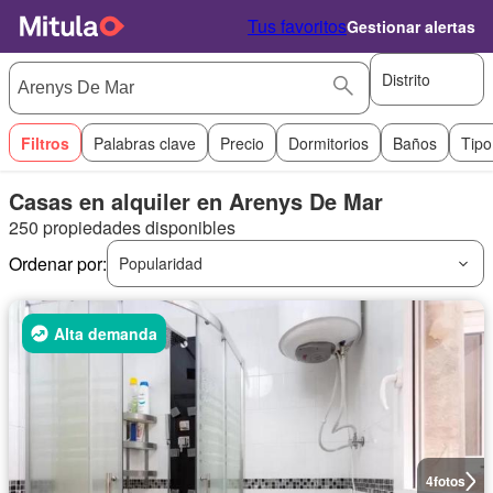
Tus favoritos
Gestionar alertas
Distrito
Filtros
Palabras clave
Precio
Dormitorios
Baños
Tipo
Casas en alquiler en Arenys De Mar
250 propiedades disponibles
Ordenar por:
Popularidad
Alta demanda
4
fotos