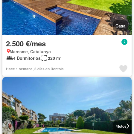
Casa
2.500 €/mes
Maresme, Catalunya
4 Dormitorios
220 m²
Hace 1 semana, 3 días en Rentola
4
fotos