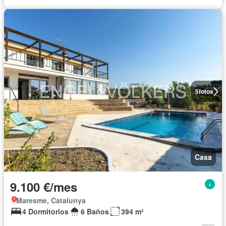
5
fotos
Casa
9.100 €/mes
Maresme, Catalunya
4 Dormitorios
6 Baños
394 m²