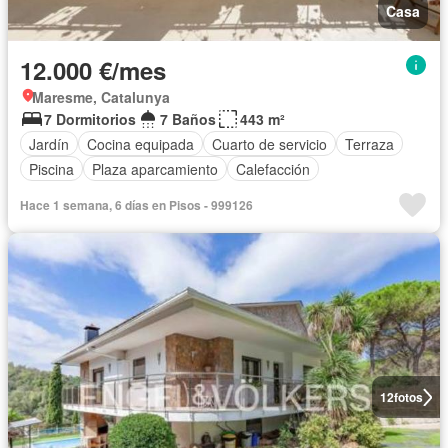
Casa
12.000 €/mes
Maresme, Catalunya
7 Dormitorios
7 Baños
443 m²
Jardín
Cocina equipada
Cuarto de servicio
Terraza
Piscina
Plaza aparcamiento
Calefacción
Hace 1 semana, 6 días en Pisos - 999126
12
fotos