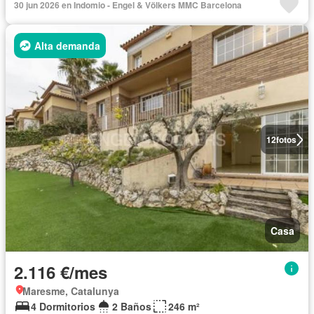
30 jun 2026 en Indomio - Engel & Völkers MMC Barcelona
Alta demanda
12
fotos
Casa
2.116 €/mes
Maresme, Catalunya
4 Dormitorios
2 Baños
246 m²