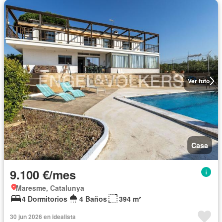
Ver foto
Casa
9.100 €/mes
Maresme, Catalunya
4 Dormitorios
4 Baños
394 m²
30 jun 2026 en idealista