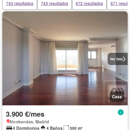
743 resultados
743 resultados
672 resultados
671 resul
Ver foto
Casa
3.900 €/mes
Alcobendas, Madrid
4 Dormitorios
4 Baños
300 m²