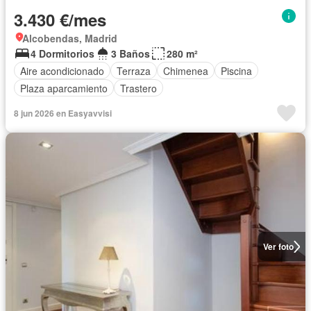
3.430 €/mes
Alcobendas, Madrid
4 Dormitorios
3 Baños
280 m²
Aire acondicionado
Terraza
Chimenea
Piscina
Plaza aparcamiento
Trastero
8 jun 2026 en Easyavvisi
Ver foto