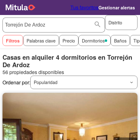
Tus favoritos
Gestionar alertas
Distrito
Filtros
Palabras clave
Precio
Dormitorios
Baños
Tip
Casas en alquiler 4 dormitorios en Torrejón
De Ardoz
56 propiedades disponibles
Ordenar por:
Popularidad