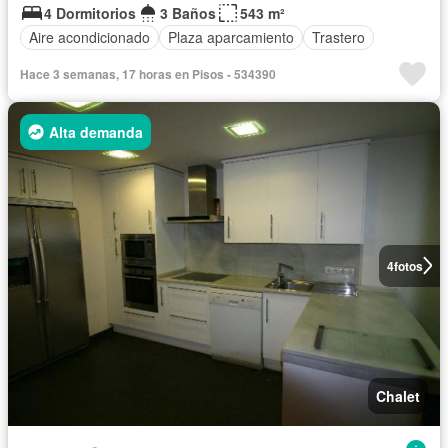
4 Dormitorios
3 Baños
543 m²
Aire acondicionado
Plaza aparcamiento
Trastero
Hace 3 semanas, 17 horas en Pisos - 534390
Alta demanda
4
fotos
Chalet