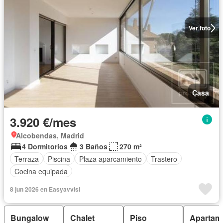
Ver foto
Casa
3.920 €/mes
Alcobendas, Madrid
4 Dormitorios
3 Baños
270 m²
Terraza
Piscina
Plaza aparcamiento
Trastero
Cocina equipada
8 jun 2026 en Easyavvisi
Bungalow
Chalet
Piso
Apartam