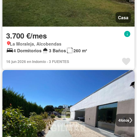
Casa
3.700 €/mes
La Moraleja, Alcobendas
4 Dormitorios
3 Baños
260 m²
16 jun 2026 en Indomio - 3 FUENTES
4
fotos