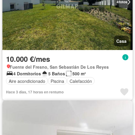
4
fotos
Casa
10.000 €/mes
Fuente del Fresno, San Sebastián De Los Reyes
4 Dormitorios
5 Baños
500 m²
Aire acondicionado
Piscina
Calefacción
Hace 3 días, 17 horas en rentumo