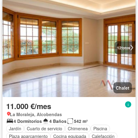
12
fotos
Chalet
11.000 €/mes
La Moraleja, Alcobendas
4 Dormitorios
4 Baños
542 m²
Jardín
Cuarto de servicio
Chimenea
Piscina
Plaza aparcamiento
Cocina equipada
Calefacción