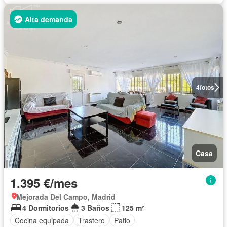
Alta demanda
4
fotos
Casa
1.395 €/mes
Mejorada Del Campo, Madrid
4 Dormitorios
3 Baños
125 m²
Cocina equipada
Trastero
Patio