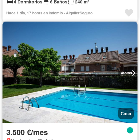
4 Dormitorios
6 Baños
240 m²
Hace 1 día, 17 horas en Indomio - AlquilerSeguro
4
fotos
Casa
3.500 €/mes