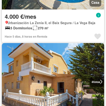
Casa
4.000 €/mes
Urbanización La Zenia II, el Baix Segura / La Vega Baja
5 Dormitorios
270 m²
Hace 5 días, 8 horas en Rentola
4
fotos