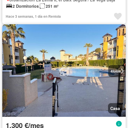
2 Dormitorios
251 m²
Hace 3 semanas, 1 día en Rentola
4
fotos
Casa
1.300 €/mes