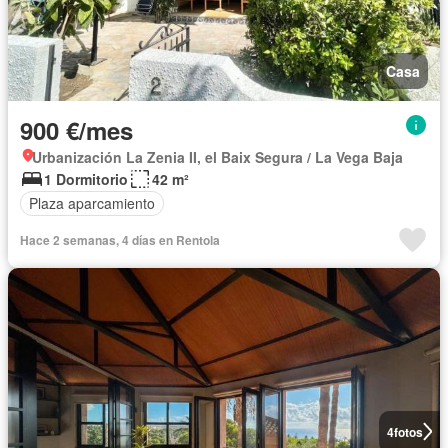
Casa
900 €/mes
Urbanización La Zenia II, el Baix Segura / La Vega Baja
1 Dormitorio
42 m²
Plaza aparcamiento
Hace 2 semanas, 4 días en Rentola
4
fotos