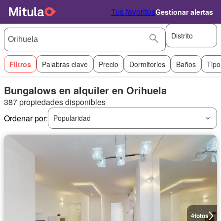
Tus favoritos
Gestionar alertas
Distrito
Filtros
Palabras clave
Precio
Dormitorios
Baños
Tipo
Bungalows en alquiler en Orihuela
387 propiedades disponibles
Ordenar por:
Popularidad
4
fotos