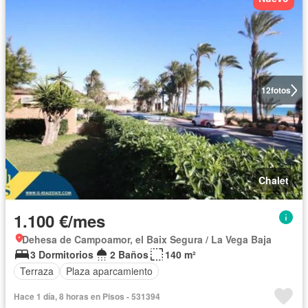
12
fotos
Chalet
1.100 €/mes
Dehesa de Campoamor, el Baix Segura / La Vega Baja
3 Dormitorios
2 Baños
140 m²
Terraza
Plaza aparcamiento
Hace 1 día, 8 horas en Pisos - 531394