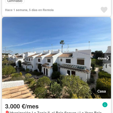
Gimnasio
Hace 1 semana, 5 días en Rentola
4
fotos
Casa
3.000 €/mes
Urbanización La Zenia II, el Baix Segura / La Vega Baja