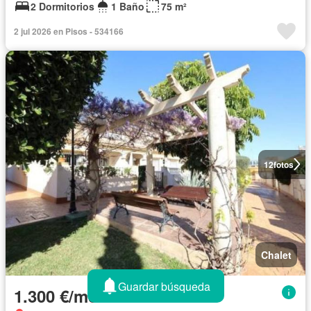
2 Dormitorios
1 Baño
75 m²
2 jul 2026 en Pisos - 534166
12
fotos
Chalet
Guardar búsqueda
1.300 €/mes