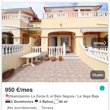
12
fotos
Chalet
950 €/mes
Urbanización La Zenia II, el Baix Segura / La Vega Baja
2 Dormitorios
2 Baños
80 m²
Aire acondicionado
Terraza