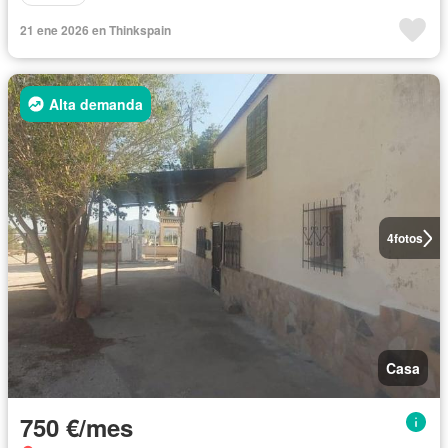
21 ene 2026 en Thinkspain
Alta demanda
4
fotos
Casa
750 €/mes