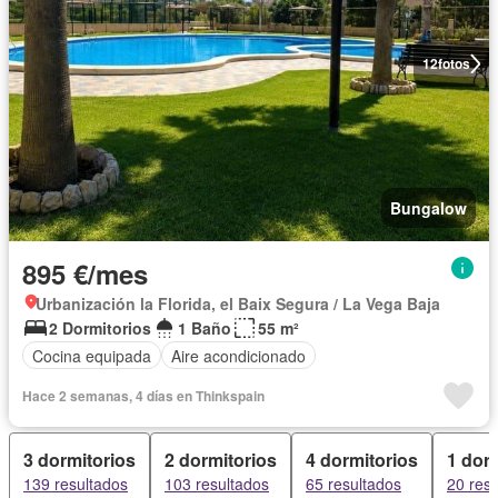
12
fotos
Bungalow
895 €/mes
Urbanización la Florida, el Baix Segura / La Vega Baja
2 Dormitorios
1 Baño
55 m²
Cocina equipada
Aire acondicionado
Hace 2 semanas, 4 días en Thinkspain
3 dormitorios
2 dormitorios
4 dormitorios
1 dorm
139 resultados
103 resultados
65 resultados
20 res