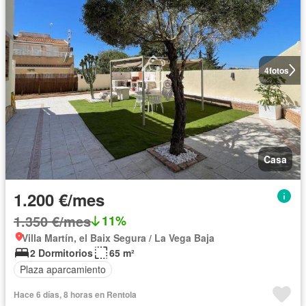
4
fotos
Casa
1.200 €/mes
1.350 €/mes
11%
Villa Martín, el Baix Segura / La Vega Baja
2 Dormitorios
65 m²
Plaza aparcamiento
Hace 6 días, 8 horas en Rentola