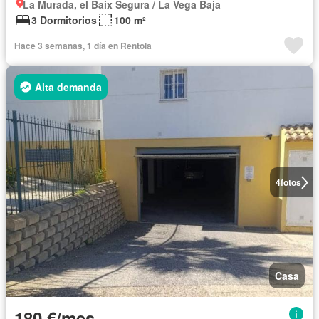
La Murada, el Baix Segura / La Vega Baja
3 Dormitorios
100 m²
Hace 3 semanas, 1 día en Rentola
Alta demanda
4
fotos
Casa
180 €/mes