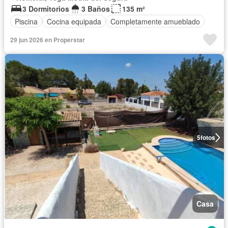
3 Dormitorios
3 Baños
135 m²
Piscina
Cocina equipada
Completamente amueblado
29 jun 2026 en Properstar
5
fotos
Casa