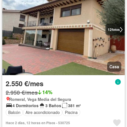
12
fotos
Casa
2.550 €/mes
2.950 €/mes
14%
Romeral, Vega Media del Segura
4 Dormitorios
3 Baños
381 m²
Balcón
Aire acondicionado
Piscina
Hace 2 días, 12 horas en Pisos - 530725