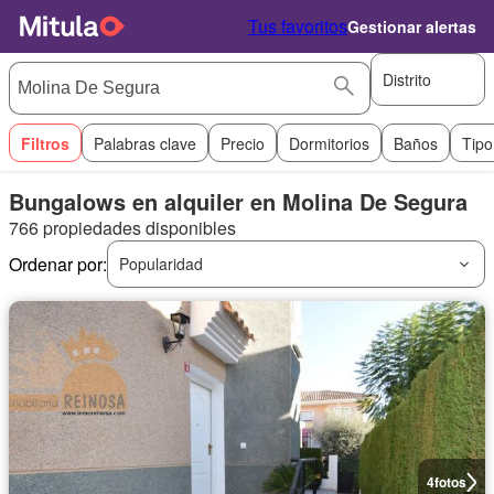
Tus favoritos
Gestionar alertas
Distrito
Filtros
Palabras clave
Precio
Dormitorios
Baños
Tipo
Bungalows en alquiler en Molina De Segura
766 propiedades disponibles
Ordenar por:
Popularidad
4
fotos