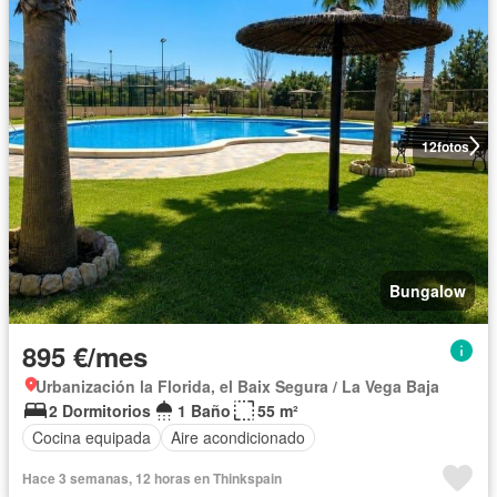
12
fotos
Bungalow
895 €/mes
Urbanización la Florida, el Baix Segura / La Vega Baja
2 Dormitorios
1 Baño
55 m²
Cocina equipada
Aire acondicionado
Hace 3 semanas, 12 horas en Thinkspain