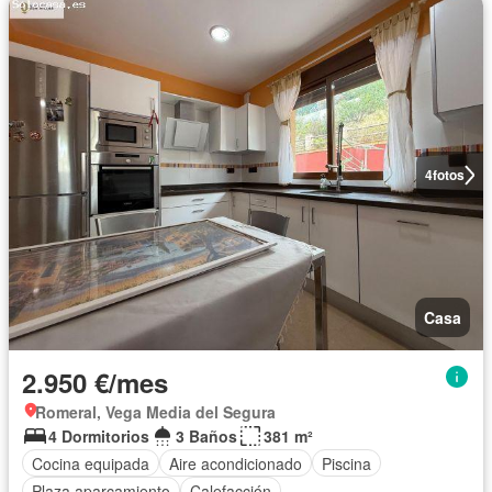
4
fotos
Casa
2.950 €/mes
Romeral, Vega Media del Segura
4 Dormitorios
3 Baños
381 m²
Cocina equipada
Aire acondicionado
Piscina
Plaza aparcamiento
Calefacción