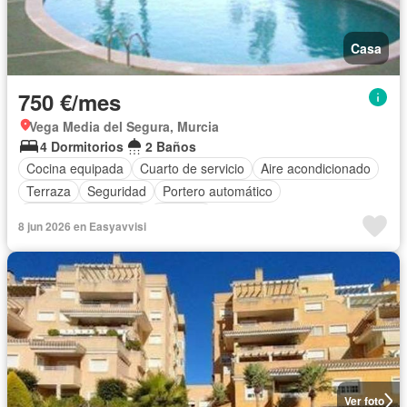
Casa
750 €/mes
Vega Media del Segura, Murcia
4 Dormitorios
2 Baños
Cocina equipada
Cuarto de servicio
Aire acondicionado
Terraza
Seguridad
Portero automático
Plaza aparcamiento
Trastero
8 jun 2026 en Easyavvisi
Completamente amueblado
Ver foto