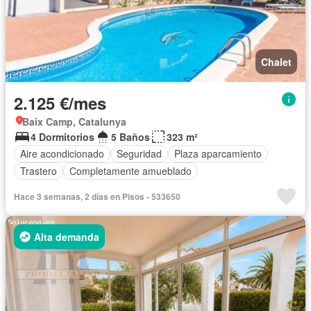
Chalet
2.125 €/mes
Baix Camp, Catalunya
4 Dormitorios
5 Baños
323 m²
Aire acondicionado
Seguridad
Plaza aparcamiento
Trastero
Completamente amueblado
Hace 3 semanas, 2 días en Pisos - 533650
Alta demanda