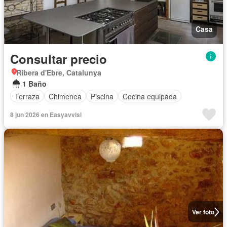
Casa
Consultar precio
Ribera d'Ebre, Catalunya
1 Baño
Terraza
Chimenea
Piscina
Cocina equipada
8 jun 2026 en Easyavvisi
Ver foto