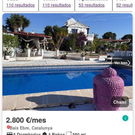
110 resultados
110 resultados
53 resultados
52 result
Ver foto
Chalet
2.800 €/mes
Baix Ebre, Catalunya
5 Dormitorios
4 Baños
350 m²