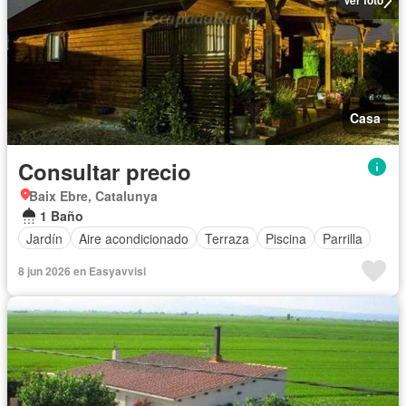
Ver foto
Casa
Consultar precio
Baix Ebre, Catalunya
1 Baño
Jardín
Aire acondicionado
Terraza
Piscina
Parrilla
8 jun 2026 en Easyavvisi