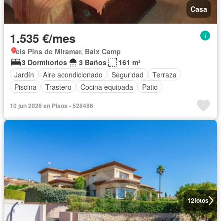
Casa
1.535 €/mes
els Pins de Miramar, Baix Camp
3 Dormitorios
3 Baños
161 m²
Jardín
Aire acondicionado
Seguridad
Terraza
Piscina
Trastero
Cocina equipada
Patio
Completamente amueblado
10 jun 2026 en Pisos - 528486
12
fotos