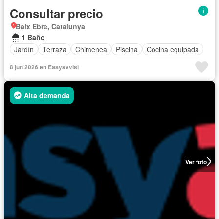
Consultar precio
Baix Ebre, Catalunya
1 Baño
Jardín
Terraza
Chimenea
Piscina
Cocina equipada
8 jun 2026 en Easyavvisi
Alta demanda
Ver foto