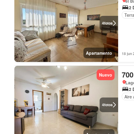
el B
2 
Terr
4
fotos
Apartamento
18 jun 
700
Nuevo
Lago
2 
Aire
4
fotos