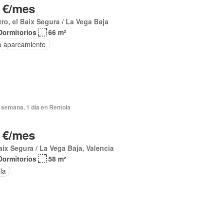
 €/mes
ro, el Baix Segura / La Vega Baja
Dormitorios
66 m²
a aparcamiento
 semana, 1 día en Rentola
 €/mes
aix Segura / La Vega Baja, Valencia
Dormitorios
58 m²
lla