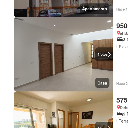
Apartamento
Hace 1
950
el B
3 
Plaz
4
fotos
Casa
Hace 2
575
Dehe
2 
Terr