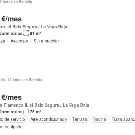
3 horas en Rentola
 €/mes
ro, el Baix Segura / La Vega Baja
Dormitorios
81 m²
aza
Ascensor
Sin amueblar
día, 13 horas en Rentola
 €/mes
a Flamenca II, el Baix Segura / La Vega Baja
Dormitorios
75 m²
o de servicio
Aire acondicionado
Terraza
Piscina
Plaza aparc
na equipada