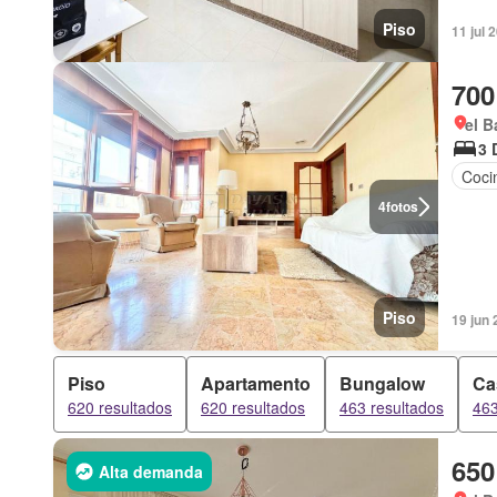
Piso
11 jul
700
el B
3 
Coci
4
fotos
Piso
19 jun 
Piso
Apartamento
Bungalow
Ca
620 resultados
620 resultados
463 resultados
463
650
Alta demanda