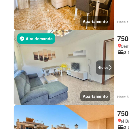
Apartamento
Hace 1 
750
Alta demanda
Cent
3 
4
fotos
Apartamento
Hace 6 
750
el B
2 