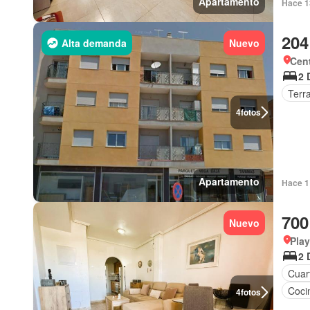
Apartamento
Hace 1
204
Alta demanda
Nuevo
Cent
2 
Terr
4
fotos
Apartamento
Hace 1 
700
Nuevo
Play
2 
Cuart
Coci
4
fotos