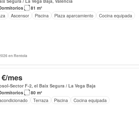
aix Segura / La Vega Baja, Valencia
Dormitorios
81 m²
aza
Ascensor
Piscina
Plaza aparcamiento
Cocina equipada
2026 en Rentola
 €/mes
sol-Sector F-2, el Baix Segura / La Vega Baja
Dormitorios
80 m²
 acondicionado
Terraza
Piscina
Cocina equipada