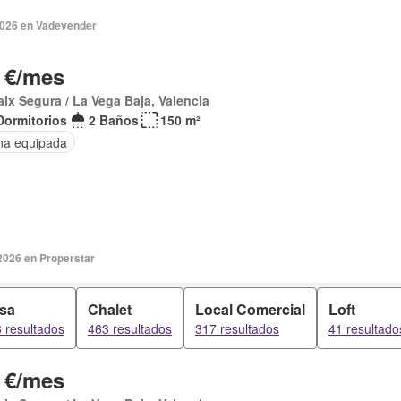
 2026 en Vadevender
 €/mes
aix Segura / La Vega Baja, Valencia
Dormitorios
2 Baños
150 m²
na equipada
2026 en Properstar
sa
Chalet
Local Comercial
Loft
 resultados
463 resultados
317 resultados
41 resultado
 €/mes