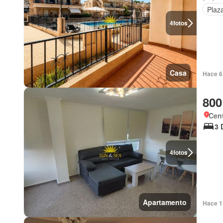
Plaz
4
fotos
Casa
Hace 6 
800
Cent
3 
4
fotos
Apartamento
Hace 1