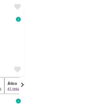
Ático
Habitación
s
41 resultados
14 resultados