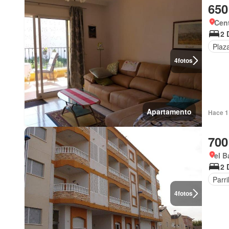
650
Cent
2 
Plaz
4
fotos
Apartamento
Hace 1
700
el B
2 
Parri
4
fotos