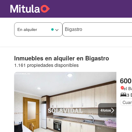
Inmuebles en alquiler en Bigastro
1.161 propiedades disponibles
600
el B
3 
Cuart
4
fotos