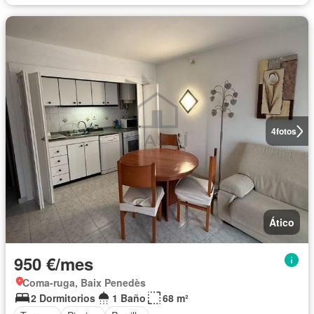
4
fotos
Ático
950 €/mes
Coma-ruga, Baix Penedès
2 Dormitorios
1 Baño
68 m²