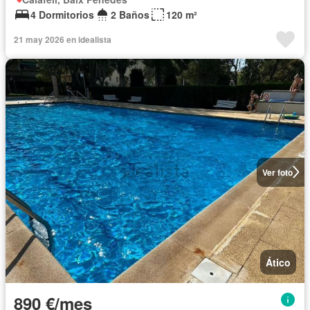
4 Dormitorios
2 Baños
120 m²
21 may 2026 en idealista
Ver foto
Ático
890 €/mes