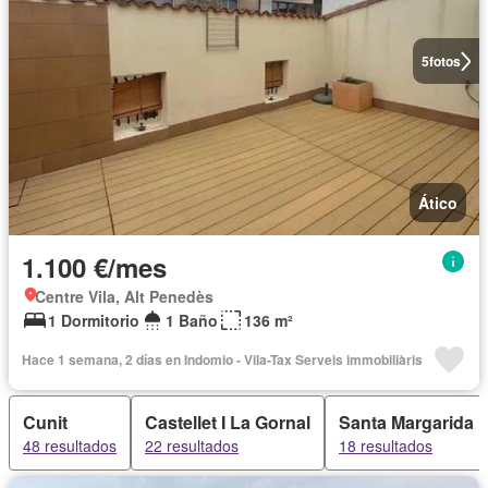
5
fotos
Ático
1.100 €/mes
Centre Vila, Alt Penedès
1 Dormitorio
1 Baño
136 m²
Hace 1 semana, 2 días en Indomio - Vila-Tax Serveis immobiliàris
Cunit
Castellet I La Gornal
Santa Margarida I
48 resultados
22 resultados
18 resultados