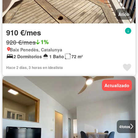
Ático
910 €/mes
920 €/mes
1%
Baix Penedès, Catalunya
2 Dormitorios
1 Baño
72 m²
Hace 2 días, 3 horas en idealista
Actualizado
4
fotos