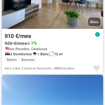
Ático
910 €/mes
920 €/mes
1%
Baix Penedès, Catalunya
2 Dormitorios
1 Baño
72 m²
Balcón
Ascensor
Hace 2 días, 3 horas en Yaencontre - IMMOCarolines