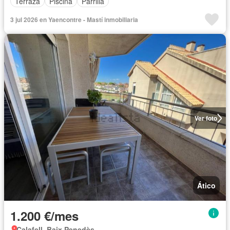
Terraza
Piscina
Parrilla
3 jul 2026 en Yaencontre - Mastí inmobiliaria
Ver foto
Ático
1.200 €/mes
Calafell, Baix Penedès