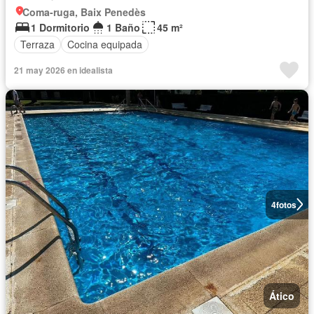
Coma-ruga, Baix Penedès
1 Dormitorio
1 Baño
45 m²
Terraza
Cocina equipada
21 may 2026 en idealista
4
fotos
Ático