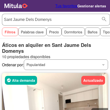
Tus favoritos
Gestionar alertas
Filtros
Palabras clave
Precio
Dormitorios
Baños
Tipo
Áticos en alquiler en Sant Jaume Dels
Domenys
10 propiedades disponibles
Ordenar por:
Popularidad
Alta demanda
Actualizado