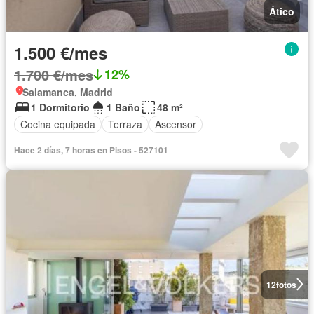
Ático
1.500 €/mes
1.700 €/mes
12%
Salamanca, Madrid
1 Dormitorio
1 Baño
48 m²
Cocina equipada
Terraza
Ascensor
Hace 2 días, 7 horas en Pisos - 527101
12
fotos