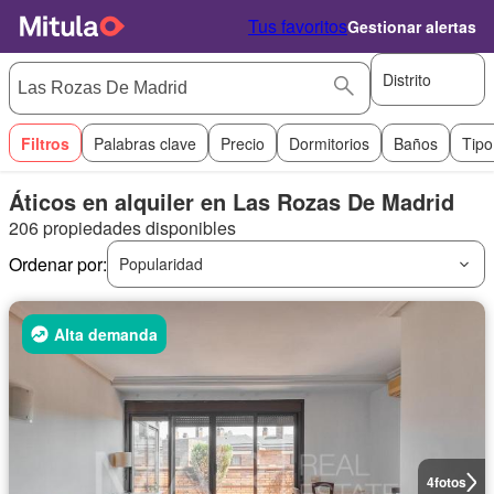
Tus favoritos
Gestionar alertas
Distrito
Filtros
Palabras clave
Precio
Dormitorios
Baños
Tipo
Áticos en alquiler en Las Rozas De Madrid
206 propiedades disponibles
Ordenar por:
Popularidad
Alta demanda
4
fotos