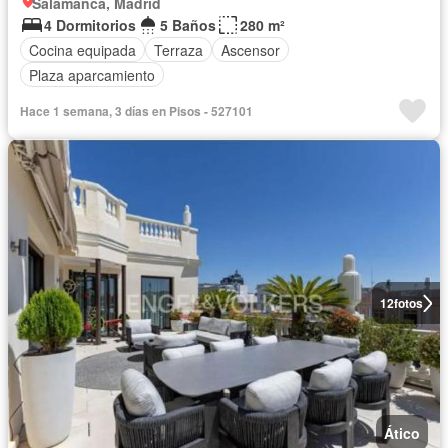
Salamanca, Madrid
4 Dormitorios
5 Baños
280 m²
Cocina equipada
Terraza
Ascensor
Plaza aparcamiento
Hace 1 semana, 3 días en Pisos - 527101
12
fotos
Ático