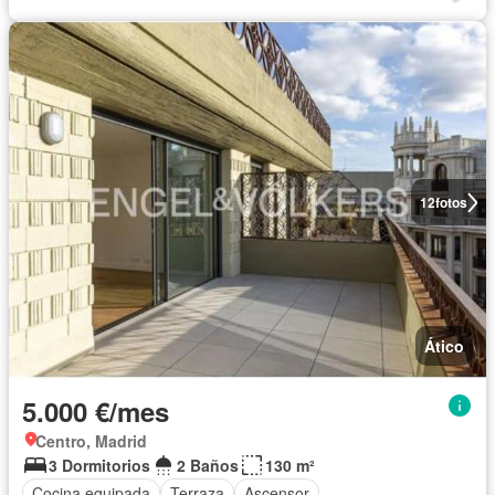
12
fotos
Ático
5.000 €/mes
Centro, Madrid
3 Dormitorios
2 Baños
130 m²
Cocina equipada
Terraza
Ascensor