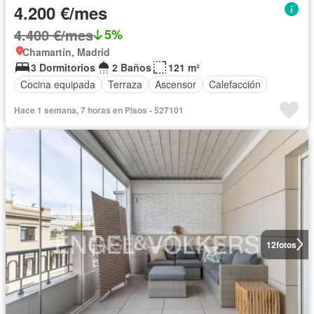
4.200 €/mes
4.400 €/mes
5%
Chamartín, Madrid
3 Dormitorios
2 Baños
121 m²
Cocina equipada
Terraza
Ascensor
Calefacción
Hace 1 semana, 7 horas en Pisos - 527101
12
fotos