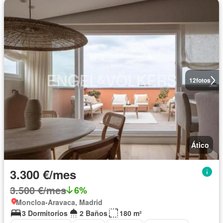
12
fotos
Ático
3.300 €/mes
3.500 €/mes
6%
Moncloa-Aravaca, Madrid
3 Dormitorios
2 Baños
180 m²