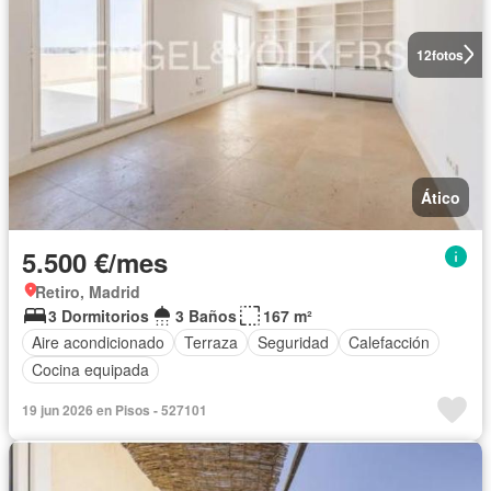
12
fotos
Ático
5.500 €/mes
Retiro, Madrid
3 Dormitorios
3 Baños
167 m²
Aire acondicionado
Terraza
Seguridad
Calefacción
Cocina equipada
19 jun 2026 en Pisos - 527101