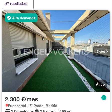
47 resultados
Alta demanda
12
fotos
Ático
2.300 €/mes
Fuencarral - El Pardo, Madrid
3 Dormitorios
2 Baños
160 m²