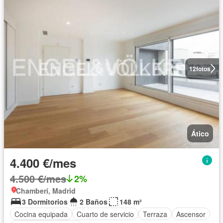
12
fotos
Ático
4.400 €/mes
4.500 €/mes
2%
Chamberí, Madrid
3 Dormitorios
2 Baños
148 m²
Cocina equipada
Cuarto de servicio
Terraza
Ascensor