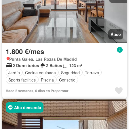
Ático
1.800 €/mes
Punta Galea, Las Rozas De Madrid
2 Dormitorios
2 Baños
123 m²
Jardín
Cocina equipada
Seguridad
Terraza
Sports facilities
Piscina
Conserje
Completamente amueblado
Hace 2 semanas, 6 días en Properstar
Alta demanda