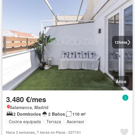
12
fotos
Ático
3.480 €/mes
Salamanca, Madrid
2 Dormitorios
2 Baños
110 m²
Cocina equipada
Terraza
Ascensor
Hace 3 semanas, 7 horas en Pisos - 527101