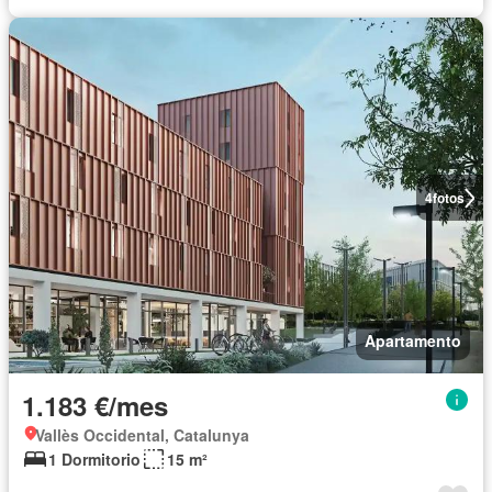
4
fotos
Apartamento
1.183 €/mes
Vallès Occidental, Catalunya
1 Dormitorio
15 m²