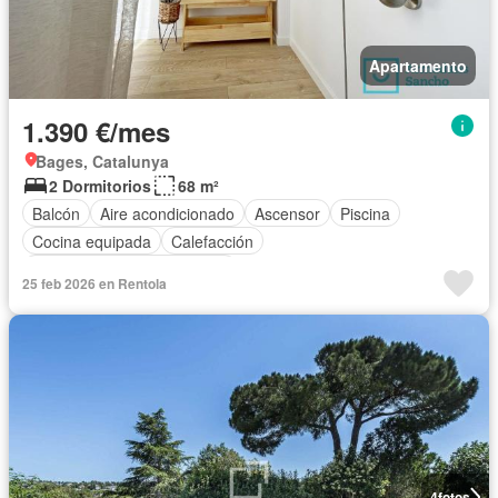
Apartamento
1.390 €/mes
Bages, Catalunya
2 Dormitorios
68 m²
Balcón
Aire acondicionado
Ascensor
Piscina
Cocina equipada
Calefacción
Completamente amueblado
25 feb 2026 en Rentola
4
fotos