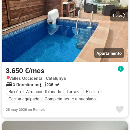
4
fotos
Apartamento
3.650 €/mes
Vallès Occidental, Catalunya
3 Dormitorios
235 m²
Balcón
Aire acondicionado
Terraza
Piscina
Cocina equipada
Completamente amueblado
26 may 2026 en Rentola