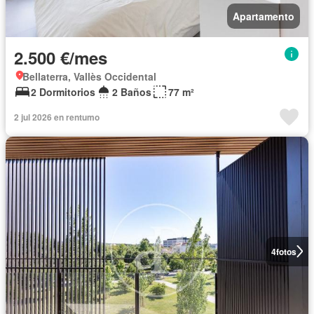
Apartamento
2.500 €/mes
Bellaterra, Vallès Occidental
2 Dormitorios
2 Baños
77 m²
2 jul 2026 en rentumo
4
fotos