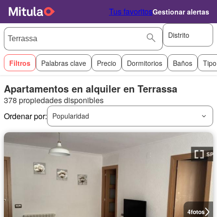
Tus favoritos
Gestionar alertas
Distrito
Filtros
Palabras clave
Precio
Dormitorios
Baños
Tipo
Apartamentos en alquiler en Terrassa
378 propiedades disponibles
Ordenar por:
Popularidad
4
fotos