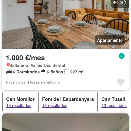
4
fotos
Apartamento
1.000 €/mes
Bellaterra, Vallès Occidental
6 Dormitorios
6 Baños
227 m²
Hace 5 días, 4 horas en rentumo
Can Montllor
Font de l'Espardenyera
Can Tusell
13 resultados
13 resultados
13 resultados