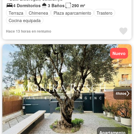
4 Dormitorios
3 Baños
290 m²
Terraza
Chimenea
Plaza aparcamiento
Trastero
Cocina equipada
Hace 13 horas en rentumo
Nuevo
4
fotos
Apartamento