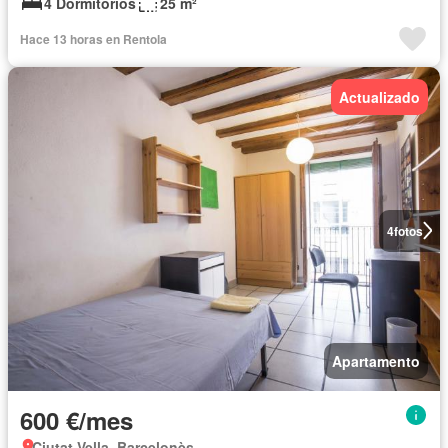
4 Dormitorios
25 m²
Hace 13 horas en Rentola
Actualizado
4
fotos
Apartamento
600 €/mes
Ciutat Vella, Barcelonès