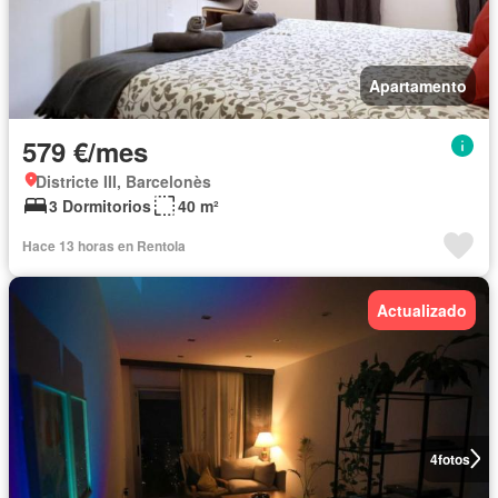
Apartamento
579 €/mes
Districte III, Barcelonès
3 Dormitorios
40 m²
Hace 13 horas en Rentola
Actualizado
4
fotos