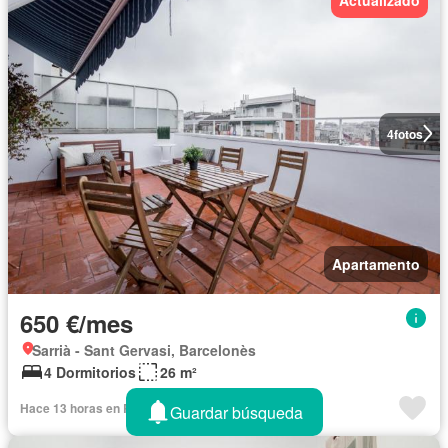
4
fotos
Apartamento
650 €/mes
Sarrià - Sant Gervasi, Barcelonès
4 Dormitorios
26 m²
Hace 13 horas en Rentola
Guardar búsqueda