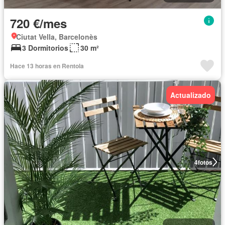
720 €/mes
Ciutat Vella, Barcelonès
3 Dormitorios
30 m²
Hace 13 horas en Rentola
Actualizado
4
fotos