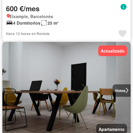
600 €/mes
Eixample, Barcelonès
4 Dormitorios
25 m²
Hace 13 horas en Rentola
Actualizado
4
fotos
Apartamento