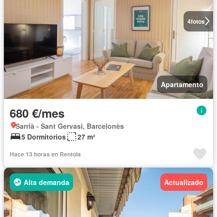
4
fotos
Apartamento
680 €/mes
Sarrià - Sant Gervasi, Barcelonès
5 Dormitorios
27 m²
Hace 13 horas en Rentola
Alta demanda
Actualizado