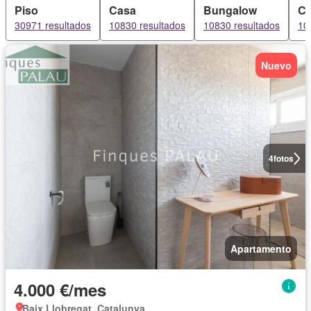
Piso
Casa
Bungalow
Ch
30971 resultados
10830 resultados
10830 resultados
10
Nuevo
4
fotos
Apartamento
4.000 €/mes
Baix Llobregat, Catalunya