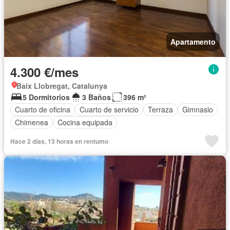
Apartamento
4.300 €/mes
Baix Llobregat, Catalunya
5 Dormitorios
3 Baños
396 m²
Cuarto de oficina
Cuarto de servicio
Terraza
Gimnasio
Chimenea
Cocina equipada
Hace 2 días, 13 horas en rentumo