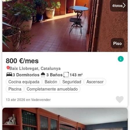
4
fotos
Piso
800 €/mes
Baix Llobregat, Catalunya
3 Dormitorios
3 Baños
143 m²
Cocina equipada
Balcón
Seguridad
Ascensor
Piscina
Completamente amueblado
13 abr 2026 en Vadevender