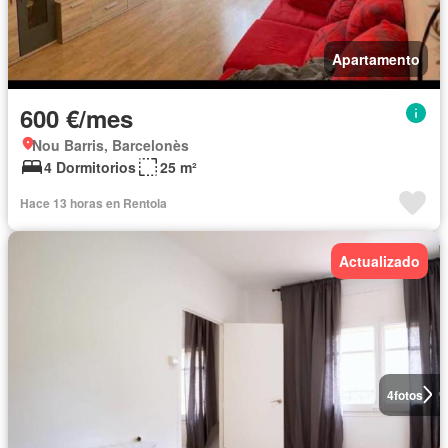
Apartamento
600 €/mes
Nou Barris, Barcelonès
4 Dormitorios
25 m²
Hace 13 horas en Rentola
Actualizado
4
fotos