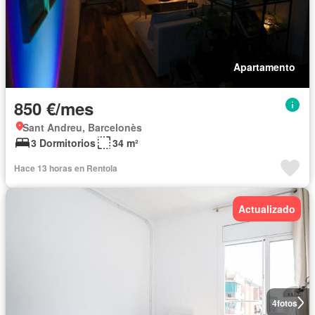
Apartamento
850 €/mes
Sant Andreu, Barcelonès
3 Dormitorios
34 m²
Hace 13 horas en Rentola
Actualizado
4
fotos