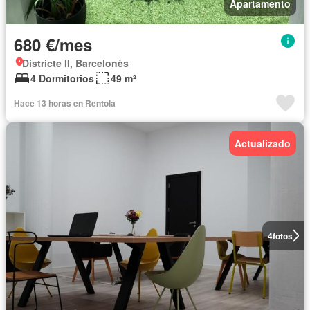
Apartamento
680 €/mes
Districte II, Barcelonès
4 Dormitorios
49 m²
Hace 13 horas en Rentola
Actualizado
4
fotos