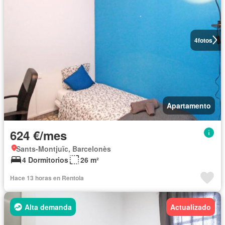
4
fotos
Apartamento
624 €/mes
Sants-Montjuïc, Barcelonès
4 Dormitorios
26 m²
Hace 13 horas en Rentola
Alta demanda
Actualizado