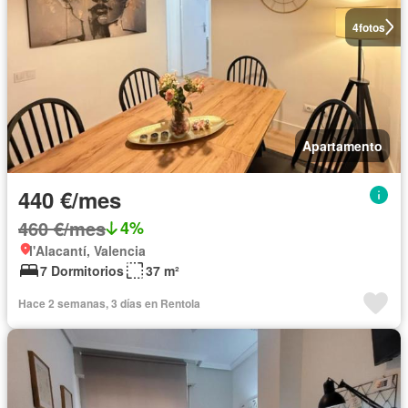
4
fotos
Apartamento
440 €/mes
460 €/mes
4%
l'Alacantí, Valencia
7 Dormitorios
37 m²
Hace 2 semanas, 3 días en Rentola