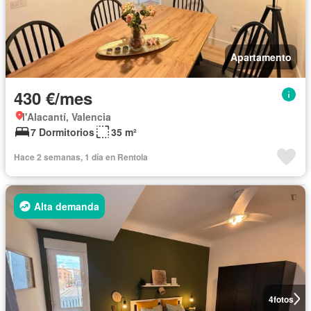
Apartamento
430 €/mes
l'Alacantí, Valencia
7 Dormitorios
35 m²
Hace 2 semanas, 1 día en Rentola
Alta demanda
4
fotos