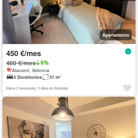
Apartamento
450 €/mes
480 €/mes
6%
l'Alacantí, Valencia
5 Dormitorios
37 m²
Hace 2 semanas, 3 días en Rentola