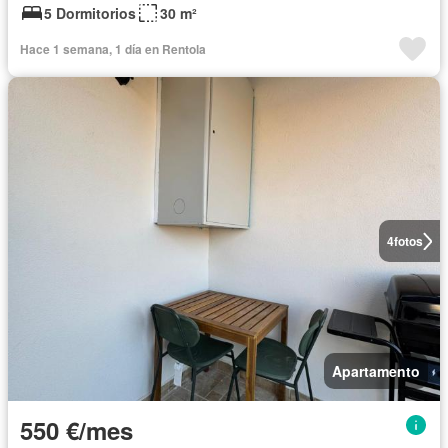
5 Dormitorios
30 m²
Hace 1 semana, 1 día en Rentola
4
fotos
Apartamento
550 €/mes