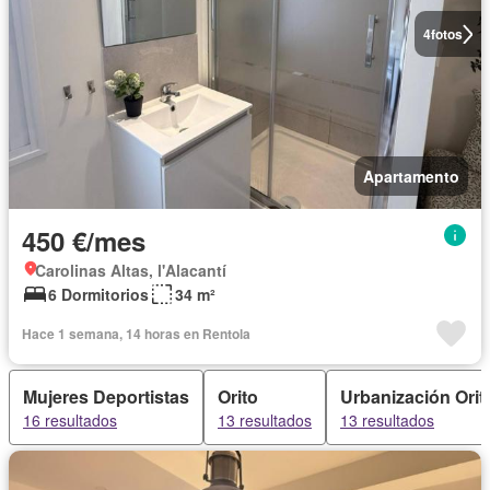
4
fotos
Apartamento
450 €/mes
Carolinas Altas, l'Alacantí
6 Dormitorios
34 m²
Hace 1 semana, 14 horas en Rentola
Mujeres Deportistas
Orito
Urbanización Orit
16 resultados
13 resultados
13 resultados