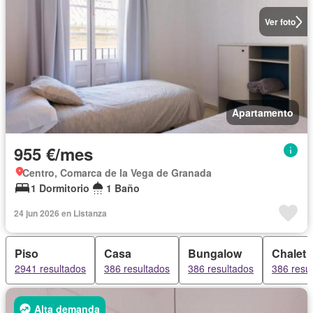
Ver foto
Apartamento
955 €/mes
Centro, Comarca de la Vega de Granada
1 Dormitorio
1 Baño
24 jun 2026 en Listanza
Piso
Casa
Bungalow
Chalet
2941 resultados
386 resultados
386 resultados
386 resu
Alta demanda