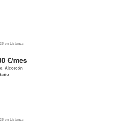
026 en Listanza
30 €/mes
e, Alcorcón
Baño
026 en Listanza