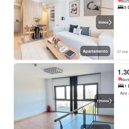
Nort
5 
4
fotos
Apartamento
27 ene
1.3
Nor
1 
Aire
12
fotos