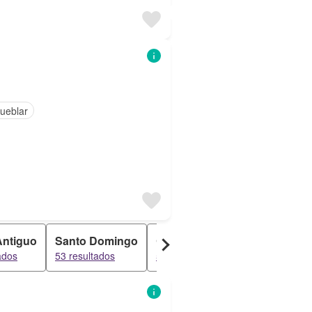
ueblar
Antiguo
Santo Domingo
Campodón
Parque Oeste 
ados
53 resultados
52 resultados
52 resultados