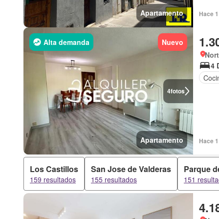
Apartamento
Hace 1 
1.3
Alta demanda
Nuevo
Nort
4 
Coci
4
fotos
Apartamento
Hace 1 
Los Castillos
San Jose de Valderas
Parque d
159 resultados
155 resultados
151 result
4.1