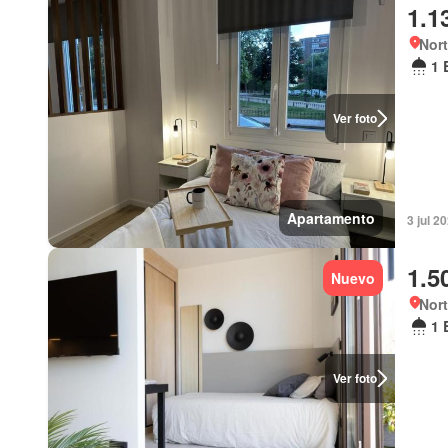
1.1
Nort
1 
Ver foto
Apartamento
3 jul 2
1.5
Nuevo
Nort
1 
Ver foto