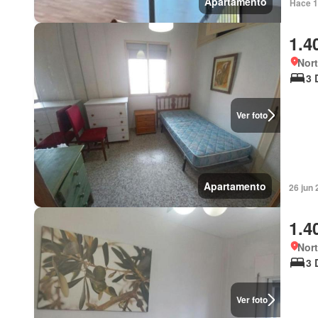
Apartamento
Hace 1
1.4
Nort
3 
Ver foto
Apartamento
26 jun 
1.4
Nort
3 
Ver foto