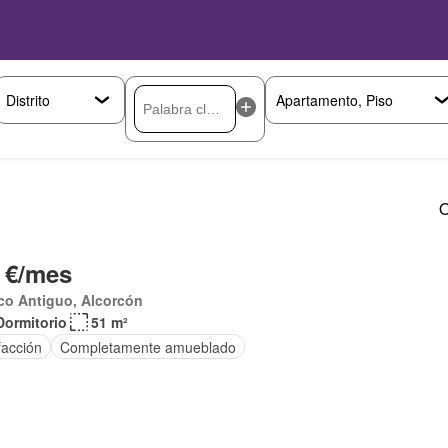
O
 €/mes
co Antiguo, Alcorcón
Dormitorio
51 m²
facción
Completamente amueblado