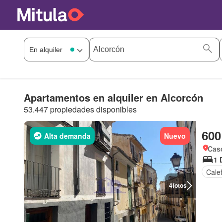
Apartamentos en alquiler en Alcorcón
53.447 propiedades disponibles
600
Alta demanda
Nuevo
Cas
1 
Cale
4
fotos