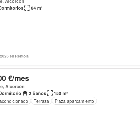
e, Alcorcón
Dormitorios
84 m²
 2026 en Rentola
00 €/mes
te, Alcorcón
Dormitorio
2 Baños
150 m²
 acondicionado
Terraza
Plaza aparcamiento