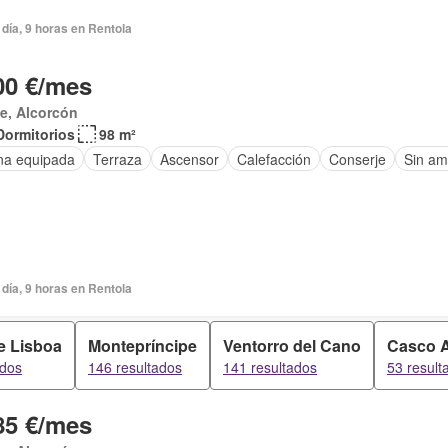
día, 9 horas en Rentola
00 €/mes
e, Alcorcón
Dormitorios
98 m²
na equipada
Terraza
Ascensor
Calefacción
Conserje
Sin am
día, 9 horas en Rentola
e Lisboa
Montepríncipe
Ventorro del Cano
Casco 
ados
146 resultados
141 resultados
53 result
85 €/mes