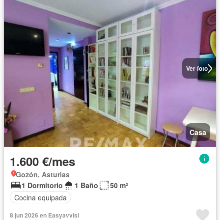
Ver foto
Casa
1.600 €/mes
Gozón, Asturias
1 Dormitorio
1 Baño
50 m²
Cocina equipada
8 jun 2026 en Easyavvisi