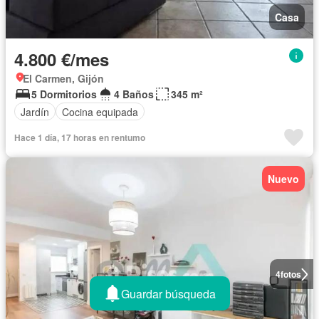
Casa
4.800 €/mes
El Carmen, Gijón
5 Dormitorios
4 Baños
345 m²
Jardín
Cocina equipada
Hace 1 día, 17 horas en rentumo
Nuevo
4
fotos
Guardar búsqueda