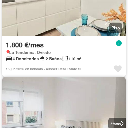
Piso
1.800 €/mes
La Tenderina, Oviedo
4 Dormitorios
2 Baños
110 m²
16 jun 2026 en Indomio - Alisser Real Estate Sl
5
fotos