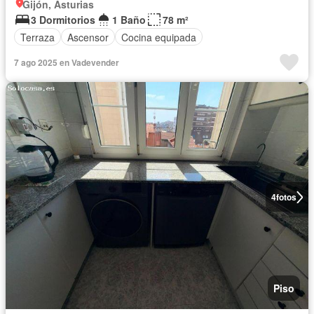
Gijón, Asturias
3 Dormitorios
1 Baño
78 m²
Terraza
Ascensor
Cocina equipada
7 ago 2025 en Vadevender
4
fotos
Piso