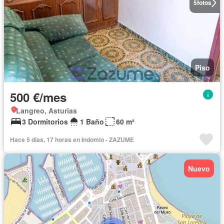
5
fotos
Piso
500 €/mes
Langreo, Asturias
3 Dormitorios
1 Baño
60 m²
Hace 5 días, 17 horas en Indomio - ZAZUME
Nuevo