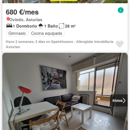
680 €/mes
Oviedo, Asturias
1 Dormitorio
1 Baño
28 m²
Gimnasio
Cocina equipada
Hace 2 semanas, 5 días en SpainHouses - Allenglobe Inmobiliaria
Asturias
4
fotos