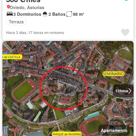
Oviedo, Asturias
3 Dormitorios
2 Baños
98 m²
Terraza
Hace 2 días, 17 horas en rentumo
12
fotos
Apartamento