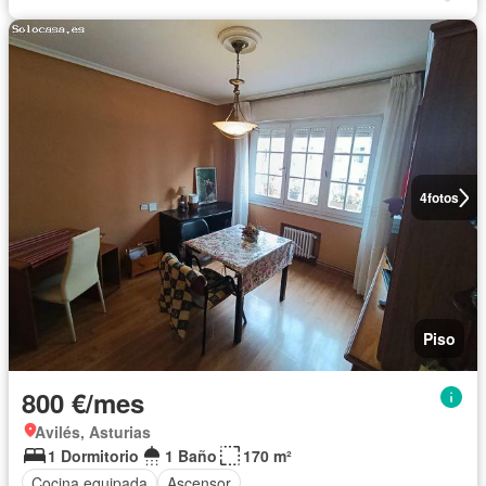
4
fotos
Piso
800 €/mes
Avilés, Asturias
1 Dormitorio
1 Baño
170 m²
Cocina equipada
Ascensor