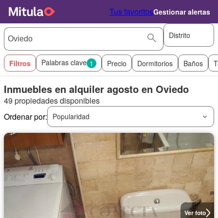
Tus favoritos
Gestionar alertas
Distrito
Palabras clave
Filtros
1
Precio
Dormitorios
Baños
T
Inmuebles en alquiler agosto en Oviedo
49 propiedades disponibles
Ordenar por:
Popularidad
Ver foto