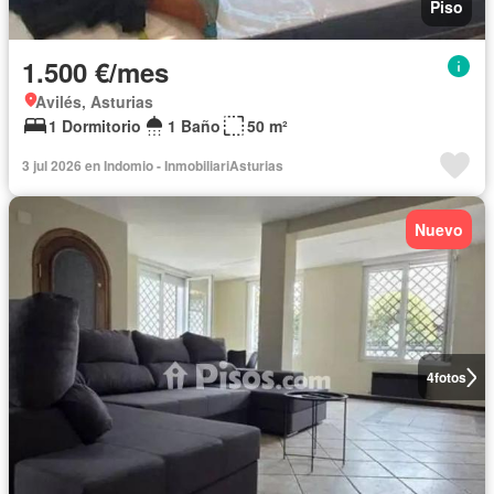
Piso
1.500 €/mes
Avilés, Asturias
1 Dormitorio
1 Baño
50 m²
3 jul 2026 en Indomio - InmobiliariAsturias
Nuevo
4
fotos