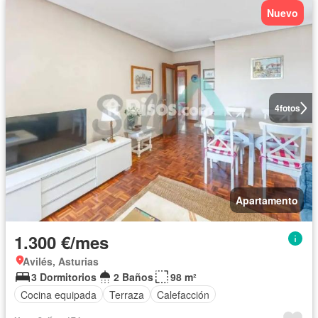
Nuevo
4
fotos
Apartamento
1.300 €/mes
Avilés, Asturias
3 Dormitorios
2 Baños
98 m²
Cocina equipada
Terraza
Calefacción