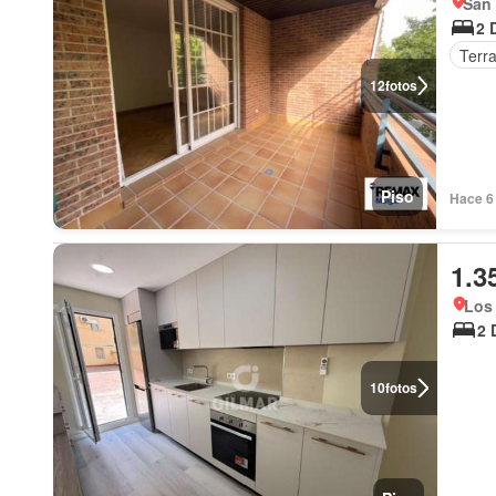
San 
2 
Terr
12
fotos
Piso
Hace 6 
1.3
Los
2 
10
fotos