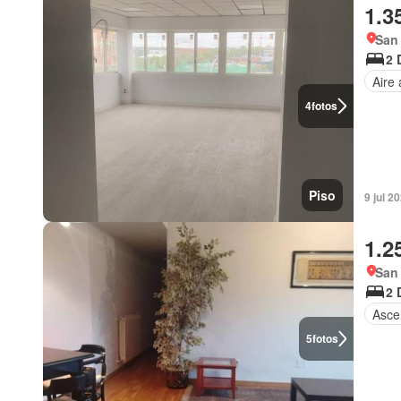
1.3
San
2 
Aire
4
fotos
Piso
9 jul 2
1.2
San
2 
Asce
5
fotos