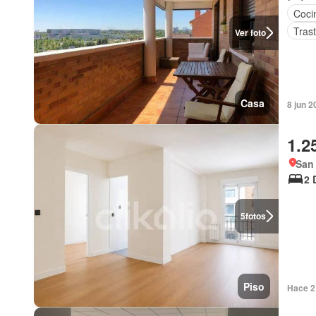
Coci
Tras
Ver foto
Casa
8 jun 2
1.2
San
2 
5
fotos
Piso
Hace 2 