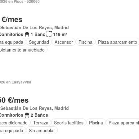
2026 en Pisos - 520060
 €/mes
 Sebastián De Los Reyes, Madrid
Dormitorios
1 Baño
119 m²
na equipada
Seguridad
Ascensor
Piscina
Plaza aparcamiento
letamente amueblado
026 en Easyavvisi
50 €/mes
 Sebastián De Los Reyes, Madrid
Dormitorios
2 Baños
 acondicionado
Terraza
Sports facilities
Piscina
Plaza aparcami
na equipada
Sin amueblar