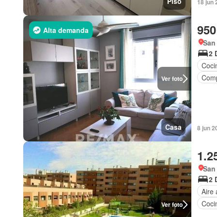
Piso
18 jun 
950
Alta demanda
San
2 
Coci
Comp
Ver foto
Casa
8 jun 2
1.2
San
2 
Aire
Coci
Ver foto