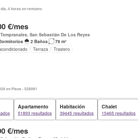
día, 4 horas en rentumo
00 €/mes
 Tempranales, San Sebastián De Los Reyes
Dormitorios
2 Baños
78 m²
 acondicionado
Terraza
Trastero
026 en Pisos - 528991
Apartamento
Habitación
Chalet
tados
51893 resultados
39445 resultados
15465 resultados
90 €/mes