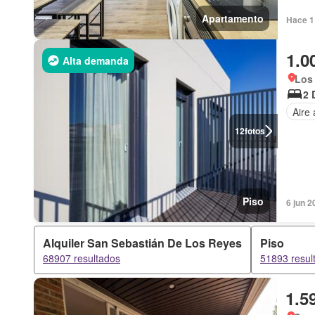
Apartamento
Hace 1 
1.0
Alta demanda
Los
2 
Aire
12
fotos
Piso
6 jun 2
Alquiler San Sebastián De Los Reyes
Piso
68907 resultados
51893 resul
1.5