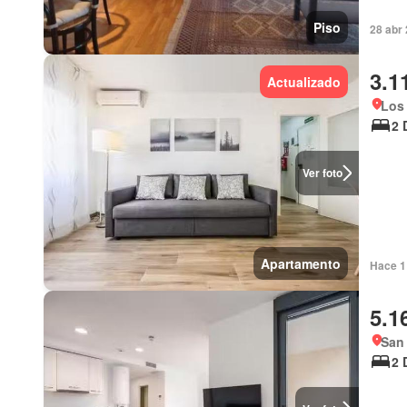
Piso
28 abr
3.1
Actualizado
Los
2 
Ver foto
Apartamento
Hace 1
5.1
San
2 