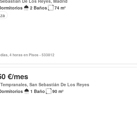
Sebastián De Los Reyes, Madrid
Dormitorios
2 Baños
74 m²
aza
días, 4 horas en Pisos - 533812
50 €/mes
 Tempranales, San Sebastián De Los Reyes
Dormitorios
1 Baño
90 m²