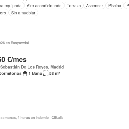
na equipada
Aire acondicionado
Terraza
Ascensor
Piscina
P
tero
Sin amueblar
026 en Easyavvisi
50 €/mes
 Sebastián De Los Reyes, Madrid
Dormitorios
1 Baño
58 m²
semanas, 4 horas en Indomio - Clikalia