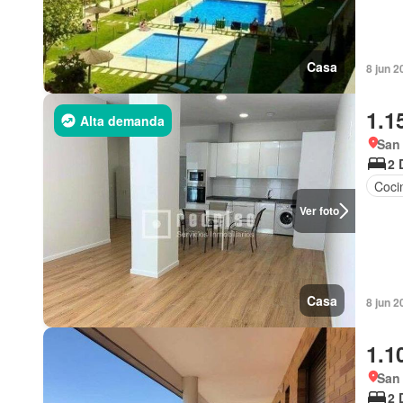
Casa
8 jun 2
1.1
Alta demanda
San
2 
Coci
Ver foto
Casa
8 jun 2
1.1
San
2 