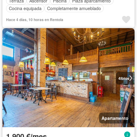
Terraza
Ascensor
Piscina
Plaza aparcamiento
Cocina equipada
Completamente amueblado
Hace 4 días, 10 horas en Rentola
4
fotos
Apartamento
1.900 €/mes