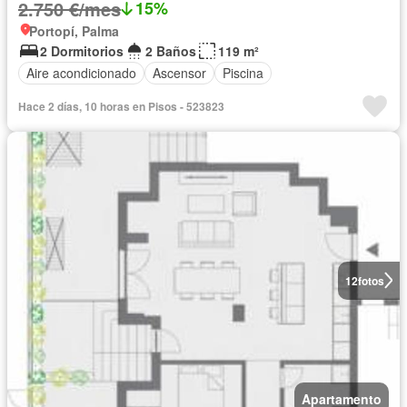
2.750 €/mes
15%
Portopí, Palma
2 Dormitorios
2 Baños
119 m²
Aire acondicionado
Ascensor
Piscina
Hace 2 días, 10 horas en Pisos - 523823
12
fotos
Apartamento