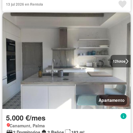
13 jul 2026 en Rentola
12
fotos
Apartamento
5.000 €/mes
Canamunt, Palma
2 Dormitorios
2 Baños
183 m²