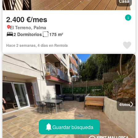
Casa
2.400 €/mes
El Terreno, Palma
2 Dormitorios
175 m²
Hace 2 semanas, 4 días en Rentola
4
fotos
Guardar búsqueda