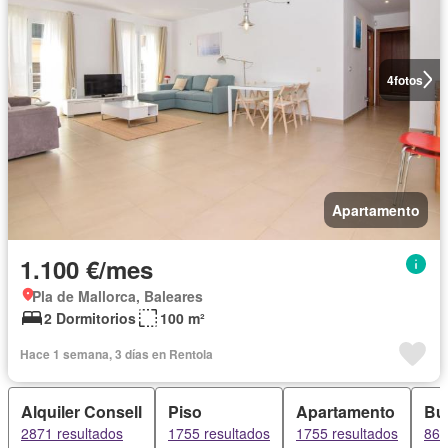
4
fotos
Apartamento
1.100 €/mes
Pla de Mallorca, Baleares
2 Dormitorios
100 m²
Hace 1 semana, 3 días en Rentola
Alquiler Consell
Piso
Apartamento
Bu
2871 resultados
1755 resultados
1755 resultados
860