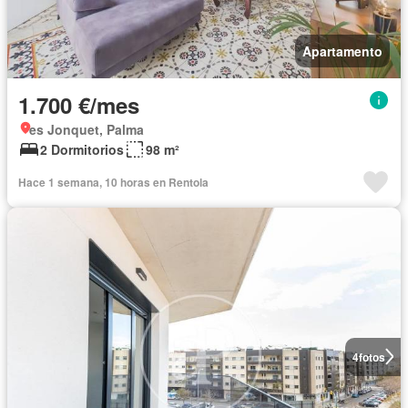
Apartamento
1.700 €/mes
es Jonquet, Palma
2 Dormitorios
98 m²
Hace 1 semana, 10 horas en Rentola
4
fotos